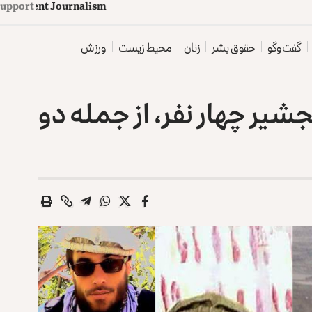
upport
d
e
p
e
n
d
e
n
t
J
o
u
r
n
a
l
i
s
m
گفت‌وگو
حقوق بشر
زنان
محیط زیست
ورزش
شیر چهار نفر، از جمله دو