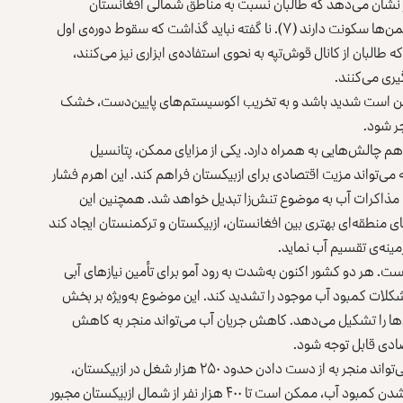
امر نشان می‌دهد که طالبان نسبت به مناطق شمالی افغانستان
حساسیت و ترس دارد، جایی که اکثرا ازبیک‌ها، تاجیک‌ها و ترکمن‌ها سکونت دارند (۷). نا گفته نباید گذاشت که سقوط دوره‌ی اول
لبان از کانال قوش‌تپه به نحوی استفاده‌ی ابزاری نیز می‌کنند،
یری می‌کنند.
 ممکن است شدید باشد و به تخریب اکوسیستم‌های پایین‌دست، خشک
ر شود.
هم چالش‌هایی به همراه دارد. یکی از مزایای ممکن، پتانسیل
ی‌تواند مزیت اقتصادی برای ازبیکستان فراهم کند. این اهرم فشار
ا مذاکرات آب به موضوع تنش‌زا تبدیل خواهد شد. همچنین این
منطقه‌ای بهتری بین افغانستان، ازبیکستان و ترکمنستان ایجاد کند
زمینه‌ی تقسیم آب نماید.
است. هر دو کشور اکنون به‌شدت به رود آمو برای تأمین نیازهای آبی
شکلات کمبود آب موجود را تشدید کند. این موضوع به‌ویژه بر بخش
‌ها را تشکیل می‌دهد. کاهش جریان آب می‌تواند منجر به کاهش
ادی قابل توجه شود.
طبق مقاله‌ی تحقیقی اسکندر عبدالله‌اف (۲۰۲۴)، انحراف آب می‌تواند منجر به از دست دادن حدود ۲۵۰ هزار شغل در ازبیکستان،
به‌ویژه در جوامع روستایی کشاورزی شود. علاوه بر این، با بدتر شدن کمبود آب، ممکن است تا ۴۰۰ هزار نفر از شمال ازبیکستان مجبور