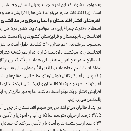
به مهاجرت شوند که این امر منجر به بحران انسانی و فشار بیش
است، زیرا اختلافات منابع می‌تواند تنش‌ها را افزایش دهد و به
اهرم‌های فشار افغانستان و آسیای مرکزی در مناقشه‌ی ک
اصطلاح «قدرت جغرافیایی» به موقعیت یک کشور در داخل یک حوز
افغانستان، تاجیکستان و قرقیزستان کشورهای بالادست هستن
افغانستان در موقعیت بالادست قرار دارد، از نظر قدرت جغراف
اصطلاح «قدرت چانه‌زنی» به توانایی هدایت و تأثیرگذاری بر تلا
مذاکرات، تنظیم معاهدات و ارائه‌ی انگیزه‌های مالی به طرف
(۱۰). پس از آغاز کار کانال قوش‌تپه توسط طالبان، مقام‌های بل
آغاز کردند. هر دو طرف افغانستان و ازبیکستان-ترکمنستان، ابزا
افزایش فشار بر یک‌دیگر استفاده کنند. ما به‌طور دقیق‌تر به 
بالعکس می‌پردازیم.
۲۷.۵ درصد از جریان متوسط سالانه‌ی آب به آمودریا را تأمی
ترکمنستان به ترتیب ۶.۳ و ۱.۹ درصد است