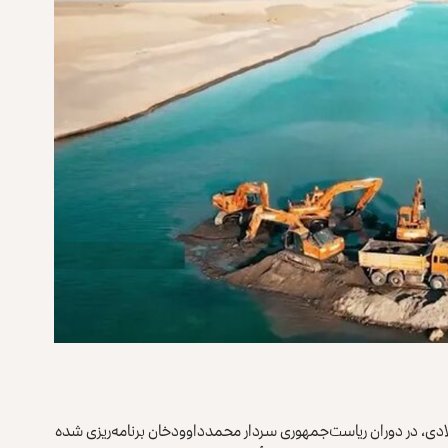
بیاری قوش‌تپه در ابتدا بین سال‌های ۱۹۷۳ تا ۱۹۷۸ میلادی، در دوران ریاست‌جمهوری سردار محمدداوودخان برنامه‌ریزی شده