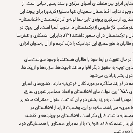
ن، همکاری در زمینه‌ی منابع انرژی بین منطقه‌ی آسیای مرکزی و هند بسیار حیاتی است. از
ود ندارد، افغانستان همچنان تنها دهلیز (کریدور) برای پیوند این
مکاری، از سرگیری پروژه‌ی تاپی خط لوله‌ی گاز ترکمنستان-افغانستان-
ت که هدف آن انتقال سالانه تا ۳۳ میلیارد متر مکعب گاز طبیعی از ترکمنستان به جنوب آسیا است. این پروژه در
مراسمی در تاریخ ۱۱ سپتامبر ۲۰۲۴ اعلام شد که مقام‌های طالبان و ترکمنستان در آن حضور داشتند (۱۲). بنابراین، همکاری و تنش‌ها
لبان به‌طور عمیق این دینامیک را درک کرده و از آن به‌عنوان ابزاری
در حال تقویت روابط خود با طالبان هستند، با وجود سیاست‌های
ن توجه به حقوق دیگر اقوام مانند تاجیک‌ها، هزاره‌ها و ازبیک‌ها،
قوق بشر بنیادین می‌شود.
ه در فرآیند مذاکره در مورد کانال قوش‌تپه دارند. کشورهای آسیای
مرکزی، به‌ویژه ترکمنستان و ازبیکستان می‌توانند به توافق‌نامه‌ی ۱۹۵۸ بین دولت‌های افغانستان و اتحاد جماهیر شوروی سابق
 آمودریا است، به‌ویژه بخش دوم آن که تحت عنوان «مقررات حاکم بر
 مرزی» می‌باشد. علاوه بر این، وضعیت ناپایدار افغانستان در
 آن با کشورهای همسایه داشت، قابل ذکر است. افغانستان در چهاردهه‌ی گذشته
پایدار شده که فاقد ظرفیت یا اراده برای همکاری با همسایگان خود
اکره باشد.