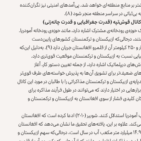
تر بر منابع منطقه‌ای خواهد شد. پی‌آمدهای امنیتی نیز نگران‌کننده
 بی‌ثباتی در سراسر منطقه منجر شود (۸).
انال قوش‌تپه (قدرت جغرافیایی و قدرت چانه‌زنی)
ه‌ی رودخانه‌ی مشترک اشاره دارد، مانند حوزه‌ی رودخانه آمودریا.
د، در‌حالی‌که ازبیکستان و ترکمنستان کشورهای پایین‌دست
محسوب می‌شوند. از دو هزار و ۵۴۰ کیلومتر طول آمودریا، هزار و ۲۵۰ کیلومتر آن از قلمرو افغانستان جریان دارد (۹). به‌دلیل این‌که
یایی نسبت به ازبیکستان و ترکمنستان موقعیت قوی‌تری دارد.
ش‌های دیپلماتیک اشاره دارد، از جمله تعیین دستور کار، آغاز
‌های ضعیف‌تر برای تشویق آن‌ها به پذیرش خواسته‌های طرف قوی‌تر
ندپایه‌ی ازبیکستان و ترکمنستان مذاکراتی را با طالبان در مورد این کانال
رهایی در اختیار دارند که می‌توانند در طول فرآیند مذاکره برای
ارکان کلیدی فشار از سوی افغانستان به ازبیکستان و ترکمنستان و
در ابتدا، طالبان می‌توانند درباره‌ی سهم افغانستان در جریان آب آمودریا استدلال کنند. شوبیر (۲۰۱۰) ادعا کرده است که افغانستان
ن می‌کند. علاوه بر این، یافته‌های تحقیق ما نشان می‌دهد که افغانستان
۲۹ درصد از سرچشمه‌های آمودریا را تأمین می‌کند که معادل ۱۴.۹ میلیارد متر مکعب آب در سال است، درحالی‌که سهم ازبیکستان و
. بر این اساس، طالبان در مذاکرات اظهار می‌دارند که از آن‌جایی که یک‌سوم آب از قلمرو