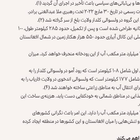
و بی‌ثباتی‌های سیاسی باعث تأخیر در اجرای آن گردید (۱).
با به قدرت رسیدن مجدد طالبان، ساخت‌وساز این کانال به‌صورت رسمی در تاریخ ۳۰ مارچ ۲۰۲۲ تحت رهبری ملا عبدالغنی برادر،
 گروه در ولسوالی کلدار ولایت بلخ از سر گرفته شد (۲).
کانال قوش‌تپه با ظرفیت تخلیه حداکثر ۶۵۰ متر مکعب آب در ثانیه طراحی شده است و پس از تکمیل، حدود ۲۸۵ کیلومتر طول، ۱۰۰
متر عرض و بین ۶.۵ تا ۸.۵ متر عمق خواهد داشت. هدف اصلی این کانال آبیاری حدود ۵۵۰ هزار هکتار زمین در شمال افغانستان
این کانال که در امتداد رود بزرگ آمو قرار دارد، سالانه بیش از ۱۰ میلیارد متر مکعب آب از این رودخانه منحرف خواهد کرد. میزان
ساخت این کانال در سه مرحله برنامه‌ریزی شده است. مرحله‌ی اول شامل ۱۰۸ کیلومتر است که رود آمو در ولسوالی کلدار را به
ولسوالی دولت‌آباد در ولایت بلخ متصل می‌کند. مرحله‌ی دوم شامل ۱۷۷ کیلومتر است که ولسوالی اندخوی در ولایت فاریاب را به
ی انتقال آب به مناطق زراعتی ساخته خواهند شد (۴).
اد غذایی در مناطق شمالی به خودکفایی دست یابد. هزینه‌ی ساخت این
کانال قوش‌تپه براساس طراحی خود ظرفیت انحراف سالانه ۲۰ میلیارد متر مکعب آب را دارد. این امر باعث نگرانی کشورهای
 تنش‌هایی را میان افغانستان و این کشورها در منطقه ایجاد کرده
اهم می‌کند