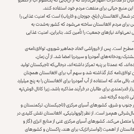
این منبع حیاتی برای منفعت مردم خود استفاده کنند.
په آبیاری ۵۵۰ هزار هکتار زمین در شمال افغانستان (بلخ، جوزجان و فاریاب) است که امنیت غذایی را
اس برای مردم افغانستان ساخته می‌شود که کشور به‌شدت به
می‌تواند نیازهای جمعیت را تأمین کند. بنابراین، امنیت غذایی
.
شورهای آسیای مرکزی مطرح است. پس از فروپاشی اتحاد جماهیر شوروی، توافق‌نامه‌ی
یت مشترک رودخانه‌های آمودریا و سیردریا امضا شد. از آن زمان،
د، که عمدتا بر پنبه تمرکز داشته‌اند، درحالی‌که تاجیکستان تولید
این توافق‌نامه کنار گذاشته شد و سهم آب برای افغانستان همچنان
اقی ماند که استفاده از آب آمودریا برای افغانستان را به پنج میلیارد
ار قدرتمندی برای طالبان در فرآیند مذاکره باشد، زیرا کانال قوش‌تپه
در جنوب و شرق، کشورهای آسیای مرکزی (تاجیکستان، ترکمنستان و
شمال‌شرقی هم‌مرز است. از نظر ژئوپولیتیکی، افغانستان نقش کلیدی در
یا متصل می‌کند. کشورهای آسیای مرکزی غنی از منابع انرژی (گاز و
فغانستان از اهمیت ژئواستراتژیک برای هند، پاکستان و کشورهای