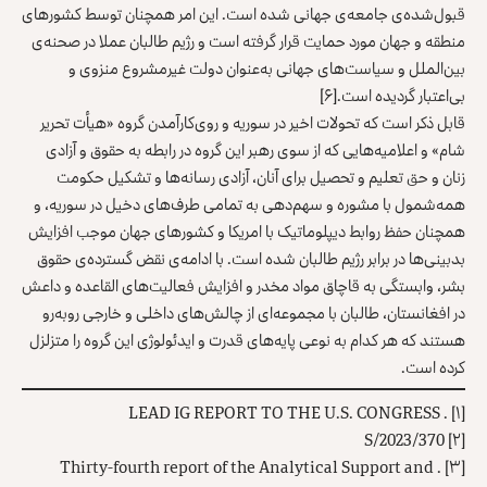
قبول‌شده‌ی جامعه‌ی جهانی شده است. این امر همچنان توسط کشورهای
منطقه و جهان مورد حمایت قرار گرفته است و رژیم طالبان عملا در صحنه‌ی
بین‌الملل و سیاست‌های جهانی به‌عنوان دولت غیرمشروع منزوی و
بی‌اعتبار گردیده است.
[۶]
قابل ذکر است که تحولات اخیر در سوریه و روی‌کارآمدن گروه «هیأت تحریر
شام» و اعلامیه‌هایی که از سوی رهبر این گروه در رابطه به حقوق و آزادی
زنان و حق تعلیم و تحصیل برای آنان، آزادی رسانه‌ها و تشکیل حکومت
همه‌شمول با مشوره و سهم‌دهی به تمامی طرف‌های دخیل در سوریه، و
همچنان حفظ روابط دیپلوماتیک با امریکا و کشورهای جهان موجب افزایش
بدبینی‌ها در برابر رژیم طالبان شده است. با ادامه‌ی نقض گسترده‌ی حقوق
بشر، وابستگی به قاچاق مواد مخدر و افزایش فعالیت‌های القاعده و داعش
در افغانستان، طالبان با مجموعه‌ای از چالش‌های داخلی و خارجی روبه‌رو
هستند که هر کدام به نوعی پایه‌های قدرت و ایدئولوژی این گروه را متزلزل
کرده است.
. LEAD IG REPORT TO THE U.S. CONGRESS
[۱]
S/2023/370
[۲]
. Thirty-fourth report of the Analytical Support and
[۳]