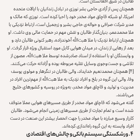
طالبان در شرق افغانستان است.
همچنان پس از آزادی حاجی بشر نورزی در تبادل زندانیان با ایالات متحده
امریکا، او شبکه قاچاق مواد مخدر خود را احیا کرده است. نورزی که مالک و
مدیر شرکت صرافی و حواله‌ی حاجی بشیر و زرجمیل است، ارتباط نزدیکی با
ملا محمدعمر، بنیان‌گذار طالبان و نقش مهم در حمایت مالی وی داشت. او
همچنان ارتباط نزدیک با ملا هبت‌‌الله آخوندزاده، رهبر کنونی طالبان دارد و
بعد از رهایی از زندان، در میدان هوایی کابل مورد استقبال ویژه قرار گرفت. او
و وابستگان او با استفاده از اسناد صادرشده توسط ملا هبت‌الله، مصون از
تلاشی و جست‌وجوی وسایل نقلیه مربوطه بوده و آزادانه حرکت می‌کنند.
[۴]
همچنان محمدنعیم خدایداد، والی طالبان در ننگرهار و مولوی یوسف
وفا، والی این گروه در بلخ و افراد نزدیک به ملا هبت‌الله از مهم‌ترین افراد در
مدیریت و تولید و قاچاق مواد مخدر، به‌ویژه در روسیه و کشورهای خلیج
می‌باشند.
گفته می‌شود که قاچاق مواد مخدر از طریق مسیرهای هوایی عملا متوقف
شده است و تمام تجارت از طریق مسیرهای زمینی انجام می‌شود. طالبان
کارزار وسیع مبارزه با مواد مخدر را جهت انحصار بیشتر این صنعت در دست
افراد وابسته به این گروه راه‌اندازی کرده‌اند.
۴.
ورشکستگی سیستم بانکی و چالش‌های اقتصادی