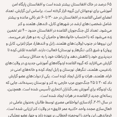
۶۵ درصد در خاک افغانستان بیشتر شده است و افغانستان پایگاه امن
آموزشی برای نوجوانان این گروه قرار گرفته است. براساس این گزارش، تعداد
اعضای اصلی القاعده در افغانستان در حد ۳۰ تا ۶۰ نفر باقی مانده و بیشتر
شامل شخصیت‌های ارشد در شهرهای کابل، قندهار، هلمند و کنر
می‌شود. تعداد کل جنگ‌جویان القاعده در افغانستان حدود ۴۰۰ نفر تخمین
زده می‌شود که با احتساب خانواده‌ها و حامیان آن، به دو هزار نفر می‌رسد.
این نیروها در جنوب (ولایت‌های هلمند، زابل و قندهار)، مرکز (غزنی، کابل و
پروان) و شرق (کنر، ننگرهار و نورستان) فعالیت دارند. القاعده تلاش کرده تا
دیدپذیری خود را کاهش دهد و ارتباطات خود را به حداقل برساند.
گزارش می‌افزاید که گروه القاعده اردوگاه‌های آموزشی جدیدی در ولایت‌های
بادغیس، هلمند، ننگرهار، نورستان و زابل ایجاد کرده و خانه‌های امنی در
فراه، هلمند، هرات و کابل ایجاد کرده است. یکی از دولت‌های عضو گزارش
داد که ۲۰ تا ۲۵ جنگ‌جوی عرب خارجی به کنر و نورستان رسیده‌اند، جایی که
یک اردوگاه برای آموزش بمب‌گذاران انتحاری تأسیس شده است. همچنین،
رسانه‌ای جدید از القاعده در هرات ایجاد شده است.
در سال ۲۰۲۱، آزادسازی ابواخلاص مصری توسط طالبان به‌عنوان عاملی در
فعال‌سازی مجدد واحد «کتبیه عمر فاروق» در ولایت کنر ارزیابی شده است.
فرماندهی این واحد را ابوحمزه قحطانی بر عهده دارد و چهار عضو عملیاتی