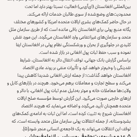
بین‌المللی افغانستان (ای‌آی‌بی) فعالیت نسبتا بهتر دارد اما تحت
محدودیت‌های وضع‌شده از سوی طالبان خدمات ارائه می‌کند.
در حال حاضر کمک‌های بشری ایالات متحده امریکا و کشورهای مختلف
یگانه منبع پولی برای افغانستان باقی مانده است که از طریق سازمان ملل
متحد و سازمان‌های غیرانتفاعی وارد افغانستان می‌گردد. این مورد نقش
کلیدی در جلوگیری از بحران و ورشکستگی نظام پولی در افغانستان ایفا
نموده و سبب حفظ ثبات پول افغانی در بازار شده است.
براساس گزارش بانک جهانی، توقف انتقال دالر به افغانستان، شرایط
نقدینگی را وخیم‌تر خواهد کرد و تأثیرات منفی بر روند عادی اقتصاد
افغانستان خواهد گذاشت؛ از جمله ارزش افغانی شدیدا کاهش پیدا
می‌کند و سطح تجارت و معاملات برهم می‌خورد. هرچند در بازارهای کابل و
ولایت‌ها معاملات خانه و موتر به‌دلیل عدم ثبات پول افغانی، با دالر و
ارزهای خارجی صورت می‌گیرد. این گزارش توسط مؤسسه صلح ایالات
متحده همچنان تأیید می‌گردد و اضافه می‌نماید که هرچند اقتصاد
افغانستان شروع به تثبیت کرده است، اما این ثبات به ادامه‌ی کمک‌های
بشردوستانه، از جمله انتقالات پولی سازمان ملل متحد وابسته است، که
توقف این انتقالات می‌تواند به یک فاجعه‌ی انسانی منجر شود
[۵]
.
۵. عدم مشروعیت حقوقی و سیاسی، انزوا و فروپاشی