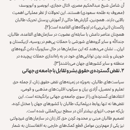
آن شامل شیخ عبدالحکیم مصری، قتال حجازی، ابوبصیر و ابویوسف
(معروف به طلحه سعودی) هستند. این تحولات از نظر عملیاتی اهمیت
بالایی دارند. همچنین، گزارش‌ها حاکی از آموزش پرسنل تحریک طالبان
پاکستان (تی‌تی‌پی) در اردوگاه‌های القاعده است
[۲]
.
همچنان عناصر داعش با سابقه‌ای عضویت در سازمان‌های القاعده، طالبان،
جندالله و سایر گروه‌های شورشی با حملات پی‌هم در روسیه، ازبیکستان و
ایران… نشان می‌دهند که این سازمان‌ها در حال سازوبرگ دادن گروه‌های
خویش و بلند بردن توانایی‌های خود در به راه‌اندازی حملات پیچیده در
منطقه و سایر کشورهای جهان می‌باشند
[۳]
.
۲. نقض گسترده‌ی حقوق بشر و تقابل با جامعه‌ی جهانی
سیاست‌های طالبان، به‌ویژه در زمینه‌های نقض حقوق زنان، از جمله حق
تعلیم و تحصیل، آزادی بیان و سرکوب اقلیت‌های مذهبی و قومی،
انتقادهای گسترده‌ای را از سوی جامعه‌ی جهانی برانگیخته است. این
نقض‌ها نه تنها روابط دیپلماتیک طالبان با کشورهای جهان را مختل کرده،
بل‌که موجب انزوای بیشتر آنان در سطح بین‌المللی شده است.
تصمیم طالبان مبنی بر محدود کردن حق کار زنان در سازمان‌های غیردولتی
نیز یکی از مهم‌ترین عوامل قطع کمک‌های خارجی به افغانستان به شمار