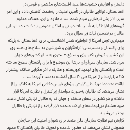
داعش و افزایش خشونت‌ها علیه اقلیت‌های مذهبی و قومی در
افغانستان، توانایی طالبان در تأمین امنیت را به‌شدت کاهش داده و این امر
سبب افزایش نارضایتی مردم شده است. علاوه بر این، حملات مداوم
گروه‌های افراط‌گرا به تأسیسات دولتی و اماکن عمومی باعث شده تا توانایی
طالبان در تضمین ثبات زیر سؤال برود.
مهم‌ترین ترس امریکا از افراطیزه شدن افغانستان، برای افغانستان نه بل‌که
برای پاکستان و دسترستی افراط‌گرایان و شورشیان به سلاح‌های هستوی
این کشور و فروش تکنولوژی و سلاح هستوی به سایر کشورهای جهان
می‌باشد. سازمان سی‌آی‌ای بارها این موضوع را برای پاکستان مطرح ساخته
است و پاکستان برای تهدید تروریستم و مقابله با افراط‌گرایی سالانه بیشتر از
۲۵ میلیارد دالر از امریکا طی ۲۰ سال گذشته به‌دست آورده است.
ایالات متحده امریکا طی گزارش ویژه‌ای بازرس دفاعی امریکا به کانگرس
[۱]
نشان می‌دهد که طالبان به‌صورت دوامدار زیر کنترل و نظارت امریکا قرار
داشته و هر کشور در سطح منطقه و جهان که به طالبان نزدیکی نشان دهند
مورد هشدار دیپلومات‌های ایالات متحده قرار گرفته و از نزدیکی با طالبان
برحذر می‌شوند.
گزارش تیم نظارت سازمان ملل متحد برای شورای امنیت این سازمان
همچنان نشان می‌دهد که حضور القاعده و تحریک طالبان پاکستان تا حدود