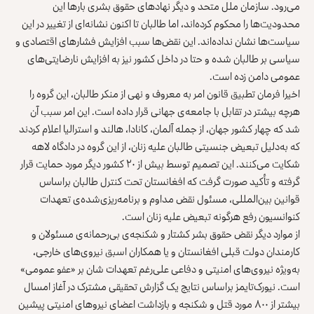
می‌رود. سازمان ملل متحد و دیگر نهادهای حقوق بشری بارها این
محدودیت‌ها را محکوم کرده‌اند، اما طالبان تا اکنون نشانه‌ای از تغییر در این
سیاست‌ها نشان نداده‌اند. این نقض‌ها سبب افزایش فشارهای اقتصادی و
سیاسی بر طالبان شده و حتا در داخل کشور نیز به افزایش نارضایتی‌های
عمومی دامن زده است.
اخیرا فرمان تطبیق قانون امر به معروف و نهی از منکر طالبان، این گروه را
هرچه بیشتر در تقابل با جامعه‌ی جهانی قرار داده است. این امر سبب آن
شد که چهار کشور جهان، از جمله آلمان، کانادا، هالند و استرالیا اعلام کردند
که به‌دلیل تبعیض جنسیتی طالبان علیه زنان، از این گروه در دادگاه لاهه
شکایت می‌کنند. این تصمیم توسط بیش از ۲۰ کشور دیگر مورد حمایت قرار
گرفته و تأکید صورت گرفت که افغانستان تحت کنترل طالبان براساس
قوانین بین‌المللی، مسئول نقض مداوم و برنامه‌ریزی‌شده‌ی تعهدات
کنوانسیون رفع هرگونه تبعیض علیه زنان است.
از موارد دیگر نقض حقوق بشر کشتار و شکنجه‌ی بی‌رحمانه‌ی مسئولان و
کارمندان دولت قبلی افغانستان و یا همکاران اسبق نیروی‌های خارجی،
به‌ویژه نیروی‌های امنیتی و دفاعی علی‌رغم تعهدات شان بر «عفو عمومی»
است. نیورک‌تایمز براساس نتایج یک گزارش تحقیقی مشترک در آغاز امسال
بیشتر از ۸۰۰ مورد قتل و شکنجه و بازداشت اعضای نیروهای امنیتی پیشین