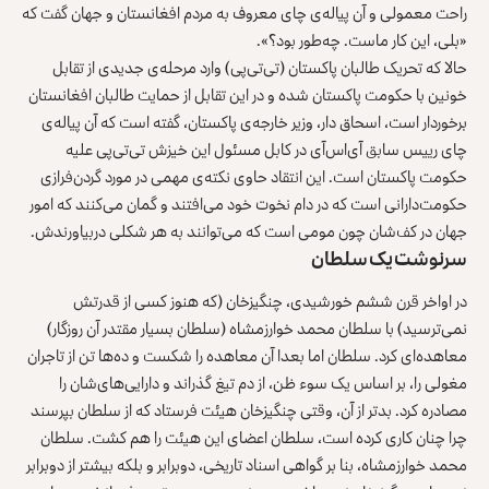
راحت معمولی و آن پیاله‌ی چای معروف به مردم افغانستان و جهان گفت که
«بلی، این کار ماست. چه‌طور بود؟».
حالا که تحریک طالبان پاکستان (تی‌تی‌پی) وارد مرحله‌ی جدیدی از تقابل
خونین با حکومت پاکستان شده و در این تقابل از حمایت طالبان افغانستان
برخوردار است، اسحاق دار، وزیر خارجه‌ی پاکستان، گفته است که آن پیاله‌ی
چای رییس سابق آی‌اس‌آی در کابل مسئول این خیزش تی‌تی‌پی علیه
حکومت پاکستان است. این انتقاد حاوی نکته‌ی مهمی در مورد گردن‌فرازی
حکومت‌دارانی است که در دام نخوت خود می‌افتند و گمان می‌کنند که امور
جهان در کف‌شان چون مومی است که می‌توانند به هر شکلی دربیاورندش.
سرنوشت یک سلطان
در اواخر قرن ششم خورشیدی، چنگیزخان (که هنوز کسی از قدرتش
نمی‌ترسید) با سلطان محمد خوارزمشاه (سلطان بسیار مقتدر آن روزگار)
معاهده‌ای کرد. سلطان اما بعدا آن معاهده را شکست و ده‌ها تن از تاجران
مغولی را، بر اساس یک سوء ظن، از دم تیغ گذراند و دارایی‌های‌شان را
مصادره کرد. بدتر از آن، وقتی چنگیزخان هیئت فرستاد که از سلطان بپرسند
چرا چنان کاری کرده است، سلطان اعضای این هیئت را هم کشت. سلطان
محمد خوارزمشاه، بنا بر گواهی اسناد تاریخی، دوبرابر و بلکه بیشتر از دوبرابر