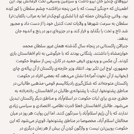
نیروهای چنگیز خان نیرو داشت و سرزمین وسیعی تحت فرمانش بود. این
اطمینان که «چنگیز کیست که با من پنجه درافکند» چشم سلطان را کور کرده
بود. وقتی چنگیزخان حمله کرد (با لشکری کوچک‌تر اما به مراتب باکفایت‌تر)
سلطان به سرعت شهرها و ولایات تحت کنترل خود را از دست داد و مجبور
شد تاج و تخت را بگذارد و فرار کند و در جزیره‌ای دور در رنج و اندوه جان
بدهد.
جنرالان پاکستانی در پنجاه سال گذشته همان غرور سلطان محمد
خوارزمشاه را داشتند. پلنگانی بودند که با خرگوشی به نام افغانستان بازی
کردند. آن عکس و ویدیوی فیض حمید در کابل، پس از سقوط حکومت
جمهوری، اوج این تکبر بود. انتقاد وزیر خارجه‌ی پاکستان از آن پیاله‌ی چای
(بخوانید از آن نخوت آمرانه) نشان می‌دهد که بعضی افراد در حکومت
پاکستان متوجه‌اند که شکل‌گیری رادیکالیسم قومی-مذهبی طالبانی در
مناطق پشتونخوا، اینک با پشتوانه‌ی طالبان در افغانستان، رفته‌رفته به
خطری جدی برای ثبات حکومت در اسلام‌آباد و مناطق دیگر پاکستان تبدیل
می‌شود. طالبان افغانستان فعلا قدرت نظامی، اقتصادی و سیاسی زیادی
ندارند که با آن رژیم اسلام‌آباد را سرنگون کنند. اما این روایت هر روز در میان
مخالفان اسلام آباد، مخصوصا در مناطق پشتونخوا، قوی‌تر می‌شود که این
حکومت رویین‌تن نیست و واژگون کردن آن بیش از هر زمان دیگری در