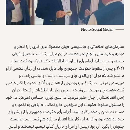
Photo: Social Media
سازمان‌های اطلاعاتی و جاسوسی جهان معمولا هیچ کاری را با تبختر و
دبدبه و خودنمایی انجام نمی‌دهند. در این میان، یک استثنا جنرال فیض
حمید، رییس سابق آی‌اس‌آی (سازمان اطلاعات پاکستان)، بود که در سال
۲۰۲۱ و پس از سقوط حکومت جمهوری وارد کابل شد. در آن زمان عکسی از او
منتشر شد که در آن او پیاله‌ی چای در دست داشت و لباسی راحت و
غیررسمی در تن. در یک کلیپ ویدیویی از همان روز آقای حمید با تکبر خاصی
گفت «همه چیز درست می‌شود». رییس سازمان اطلاعات پاکستان در آن
زمان افغانستان را چنان حقیر می‌دید که هیچ نیازی احساس نمی‌کرد که خود
را مسئول سقوط حکومت این سرزمین حقیر نداند. احتیاجی به تکذیب و
دست نداشتن و مخفی‌کاری نبود. آی‌اس‌آی حکومت جمهوری را از پیش پای
خود برداشته بود و اگر به این کار علنا افتخار می‌کرد هم کسی نمی‌توانست
جلوش را بگیرد. آن روز، رییس آی‌اس‌آی با زبان کلام، تبسم، نیشخند و لباس