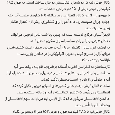
کانال قوش تپه که در شمال افغانستان در حال ساخت است، به طول ۲۸۵
کیلومتر و عرض بیش از ۱۵۰ متر طراحی شده است.
با بهره‌برداری از این کانال، انتظار می‌رود سالانه تا ۱۰ کیلومتر مکعب آب، یک
چهارم جریان متوسط رودخانه آمو را برای کشاورزی بیش از ۵۰۰هزار هکتار
زمین منحرف کند.
تایمز آسیای مرکزی نوشته است که چنین برداشت قابل توجهی می‌تواند
تعادل هیدرولوژیکی را در سراسر آسیای مرکزی مختل کند.
به نوشته این رسانه، کاهش جریان آب در سیردریا ممکن است خشک‌شدن
دریای آرال را تسریع کرده و تخریب اکولوژیکی را در مناطق پایین‌دست
قزاقستان تشدید کند.
کارشناسان در کنفرانس اخیر در آستانه بر ضرورت تقویت دیپلماسی آب
منطقه‌ای و ایجاد چارچوب‌های همکاری جدید برای تضمین استفاده پایدار از
آب و جلوگیری از بلایای زیست‌محیطی تأکید کردند.
ساخت کانال قوش تپه در حالی کشورهای آسیای مرزی را نگران کرده که
افغانستان می‌گوید که تاکنون نتوانسته از آب رودخانه استفاده کند.
حاکمان افغانستان می‌گویند که کانال قوش تپه می‌تواند سهم افغانستان از
رودخانه آمو را تأمین کند.
کانال قوش‌تپه با ۲۸۵ کیلومتر طول و عرض ۱۵۲ متر، از ولسوالی کلدار