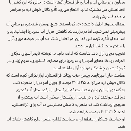
معاون وزیر منابع آب و آبیاری قزاقستان گفته است در حالی که این کشور با
افغانستان مرز مشترک ندارد، انتظار می‌رود تأثیر کانال قوش تپه در سراسر
منطقه گسترش یابد.
عبدالرحیموف اظهار داشت: «در کوتاه‌مدت هیچ نوسان شدیدی در منابع آب
پیش‌بینی نمی‌شود، اما در درازمدت، کاهش جریان آب سیردریا اجتناب‌ناپذیر
است.» او تأکید کرده اس که این امر تعادل شکننده آب در حوضه دریای آرال
را بیشتر تحت فشار قرار می‌دهد.
تخریب دریای آرال دهه‌هاست که ادامه دارد. به نوشته تایمز آسیای مرکزی،
انحراف رودخانه‌های آمودریا و سیردریا برای مصارف کشاورزی، سهم زیادی در
کوچک‌شدن چشمگیر دریاچه آرال داشته است.
عظمت خان امیرتایف، رییس حزب بیتاک قزاقستان، ابراز نگرانی کرده است که
کانال قوش تپه می‌تواند ۲۵ تا ۳۰ درصد از جریان آمو دریا را منحرف کند.
به گفته‌ی او، این بدان معناست که ازبیکستان و ترکمنستان آب کمتری
دریافت خواهند کرد و در نتیجه، ازبیکستان ممکن است آب بیشتری از
سیردریا برداشت کند که منجر به کاهش دسترسی به آب برای قزاقستان،
احتمالاً ۳۰ تا ۴۰ درصد، خواهد شد.
او خواستار همکاری منطقه‌ای و سیاست‌گذاری علمی برای کاهش تلفات آب
شد.