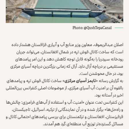
Photo: @QushTepaCanal
اصلان عبدالریموف، معاون وزیر منابع آب و آبیاری قزاقستان هشدار داده
است که ساخت کانال قوش تپه در شمال افغانستان، می‌تواند جریان
رودخانه سیردریا را به‌گونه قابل توجه کاهش دهد و این امر پیامدهای
مستقیمی بر دریاچه آرال دارد. آرال که زمانی بزرگترین دریاچه آسیای مرکزی
بود، در حال محوشدن است.
به گزارش رسانه «
تایمز آسیای مرکزی
» ساخت کانال قوش تپه و پیامدهای
بالقوه آن بر امنیت آب آسیای مرکزی، از موضوعات اصلی کنفرانس بین‌المللی
اخیر در آستانه بود.
این کنفرانس تحت عنوان «امنیت آب و استفاده از آب‌های فرامرزی: چالش‌ها
و راه‌حل‌ها» برگزار شده و در آن نمایندگانی از ترکیه، اسرائیل، تاجیکستان،
قرقیزستان، افغانستان و ترکمنستان برای بررسی پیامدهای احتمالی کانال و
مسائل گسترده‌تر توزیع آب منطقه‌ای گرد هم آمدند.