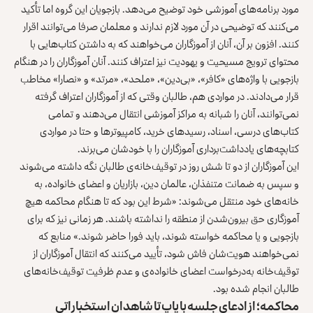
مورد برنامه‌های آموزشی خود توضیح می‌دهد. بازجویان این گروه اما تأکید
می‌کنند که توضیحی در آن مورد لازم ندارند و معلمان صرفا می‌توانند اقرار
کنند. افزون بر آن، آنان از آموزگاران می‌خواهند که به داشتن کتاب‌هایی با
محتوای ترویج مسیحیت و یهودیت نیز اعتراف کنند. آنان آموزگاران را در هنگام
بازجویی با واژه‌های «کافر»، «بی‌دین»، «ملحد»، «مرتد» و «نصارا» مخاطب
قرار می‌دادند. در مواردی هم، طالبان وقتی که از آموزگاران اعتراف گرفته
نمی‌توانند، آنان را شبانه به مراکز آموزشی انتقال می‌دهند و تمامی
کتاب‌های درسی، اسناد، رسیدهای خرید، کامپیوترها و حتا در مواردی
کتابچه‌های یادداشت‌برداری آموزگاران را با خودشان می‌برند.
این آموزگاران از دو تا شش روز در توقیف‌خانه‌ی طالبان نگه داشته می‌شوند
و سپس به ضمانت متنفذان، عالمان دین، بازاریان و اعضای خانواده، به
خانه‌های خود منتقل می‌شوند: «شرط این بود که تا هنگام محاکمه هیچ
آموزگاری حق بیرون‌شدن از منطقه را نداشته باشند. هر زمانی نیز که برای
بازجویی و یا محاکمه خواسته شوند، باید فورا حاضر شوند.» منابع که
نمی‌خواهند هویت‌شان فاش شود، تأیید می‌کنند که انتقال آموزگاران از
توقیف‌خانه به‌درخواست اعضای خانواده‌ی و عدم ظرفیت توقیف‌خانه‌های
طالبان انجام شده بود.
محاکمه؛ از ادعای جلسه با پاپ تا شاهدان استخباراتی