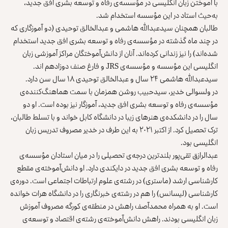
با آموختن زبان انگلیسی در مؤسسه‌ی رفاه و توسعه بشری افق جدید،
به‌حیث استاد در این مؤسسه استخدام شد.
طالبان همچنان سیدعبدالله هاشمی و عبدالخالق توحیدی (دو آموزگاری که
در چند ماه گذشته در مؤسسه‌ی رفاه و توسعه بشری افق جدید استخدام
شده‌اند) را نیز زندانی کرده‌اند. آنان از دانش‌آموختگان مراکز آموزشی زبان
انگلیسی این مؤسسه و مؤسسه‌ی JRS و فارغ صنف دوزادهم اند.
سیدعبدالله هاشمی ۲۴ سال و عبدالخالق توحیدی ۱۸ سال سن دارد.
در ولسوالی خدیر، سیدحبیب روشن همزمان با سمت هماهنگ‌کننده‌ی
مؤسسه‌ی رفاه و توسعه بشری افق جدید، آموزگار نیز بوده است. او دو
سال را در دانشکده‌ی هنرهای زیبا در دانشگاه کابل خواند و با تسلط طالبان،
ترک تحصیل کرد. از اکتبر ۲۰۲۱ به این طرف در خدیر مصروف تدریس زبان
انگلیسی بود.
عبدالرازق تقی‌پور بلندترین درجه‌ی تحصیلی را در میان استادان مؤسسه‌ی
رفاه و توسعه بشری افق جدید در دایکندی دارد. او دانش‌آموخته‌ی مقطع
کارشناسی ارشد (ماستری) در رشته‌ی علوم ارتباطات اجتماعی است. دوره‌ی
کارشناسی (لیسانس) را هم در رشته‌ی خبرنگاری را در دانشگاه هرات خوانده
است. او به همراه محمدآصف راهش در منطقه‌ی کورگه مصروف آموزش
زبان انگلیسی بودند. راهش دانش‌آموخته‌ی رشته‌ی اقتصاد و توسعه‌ی