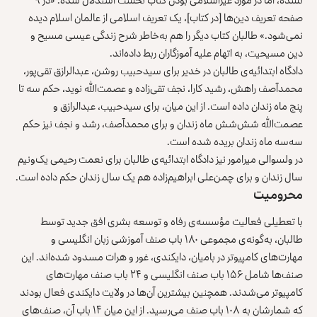
صفحه تعریف دین‌ها [در کتاب]، یک تعریف اسلامی از عالمان اسلام دیده
نمی‌شود.» طالبان کتاب دیگر را هم به‌خاطر شرح زندگی عیسی مسیح و
دین مسیحیت، به اتهام علیه آموزگاران ربط داده‌اند.
دادگاه ابتدائیه‌ی طالبان در خدیر برای سیدحبیب روشن، عبدالرازق تقی‌پور،
محمدآصف راهش، رشید کارا، نجف تقی‌زاده و عصمت‌الله نوید، حکم سه تا
پنج ماه زندان داده است. از این میان، برای سیدحبیب، عبدالرازق و
عصمت‌الله شش‌شش ماه زندان و برای محمدآصف، رشد و نجف نیز حکم
سه‌سه ماه زندان بریده شده است.
در ولسوالی میرامور نیز دادگاه ابتدائیه‌ی طالبان برای نعمت رحیمی یک‌ونیم
سال زندان و برای چمن‌علی ابراهیم‌زاده هم یک سال زندان حکم داده است.
محرومیت
با تعطیلی فعالیت مؤسسه‌ی رفاه و توسعه بشری افق جدید توسط
طالبان، به‌گونه‌ی مجموعی ۱۸۰ باب صنف آموزشی زبان انگلیسی و
مهارت‌های کامپیوتر در بامیان، دایکندی، غور و هرات مسدود شده‌اند. این
صنف‌ها شامل ۱۵۶ باب صنف انگلیسی و ۲۴ باب صنف مهارت‌های
کامپیوتر می‌شدند. همچنین بیشترین آن‌ها در ولایت دایکندی فعال بودند
که شمارشان به ۱۰۸ باب صنف می‌رسید. از این میان ۱۴ باب آن، صنف‌های