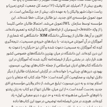
رهبری بیش از ۱.۴میلیارد نفر کاتولیک (۱۷ درصد کل جمعیت کره‌ی زمین) و
ریاست دولت‌شهر واتیکان را به عهده دارد، بیش از حد بزرگنمایی است. در
مورد تمویل مؤسسه‌ی افق جدید، نیز طالبان مرتکب خطا شده‌اند. این
مؤسسه توسط سازمان JWLتمویل می‌شد. احتمالا طالبان حامی کلیسا
را از واژه «Jesuit» (یسوعیان، از فرقه‌های کاتولیک) گرفته و تعمیم داده‌اند.
افزون بر آن‌ها، طالبان از پیوستگی دانشگاه
XIM
-دانشگاهی که شماری از
آموزگاران در آن آموزش می‌دیدند- با بنیادهای خیریه‌ی مسیحیت، نتیجه‌گیری
کرده که آموزگاران به مسیحیت دعوت شده و آنان نیز «دیگران» را دعوت به
این دین کرده‌اند. این دانشگاه در میان بهترین دانشگاه‌های خصوصی کشور
هند قرار دارد. در بخشی دیگر از فیصله‌نامه تأکید شده که آموزگاران در این
دانشگاه کتاب‌های ادیان غیراسلامی از جمله «کتاب‌های بودایی، عیسوی،
یهودی، دین‌های چینایی» را خوانده‌اند. در گزارش استخبارات طالبان از دیگر
دلایل توقیف و محکومیت آنان آمده است: «۲۵ جلد کتاب که متغایر با دین
اسلام بودند و به دین عیسویت تبلیغ می‌شد، از دفتر ولایتی مؤسسه‌ی افق
جدید به‌دست آمده است.» از این میان، طالبان تنها از دو کتاب به زبان پشتو
با نام‌های «آسیایی مذهبونه ته بلنه» و «د نری د دینو معرفی کول» یاد
کرده‌اند. هرچند در متن فیصله‌نامه توضیحی در مورد این کتاب‌ها داده
نشده، اما در مورد غیراسلامی بودن کتاب نخست استدلال شده: «در ۹