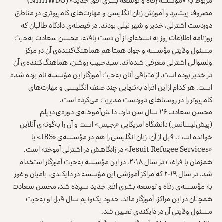
مربوط به «مؤسسه رفاه و توسعه بشری افق جدید» (NHHWDO)
مصروف پیشبرد و آموزش زبان انگلیسی و مهارت‌های کامپیوتری در مناطق
دوردست اشترلی، خدیر و شهر نیلی بودند. در فیصله‌ی دادگاه طالبان که
روزنامه اطلاعات روز به نسخه‌ای از آن دست یافته، محسن سعادت به‌حیث
مسئول ولایتی مؤسسه و جواد همتا هم هماهنگ‌کننده‌ی آن در مرکز
ولسوالی اشترلی معرفی شده‌اند. سیدحبیب روشن، هماهنگ‌کننده‌ی آن
در خدیر بوده است. از متباقی آنان به‌حیث آموزگار این مؤسسه نام برده شده
است. هر کدام از این افراد به‌تنهایی چند صنف انگلیسی و مهارت‌های
کامپیوتر را در روستاهای دوردست مدیریت می‌کرده است.
محسن سعادت ۲۶ سال سن دارد. دانش‌آموخته‌ی دوره‌ی دیپلم
(پیش‌لیسانس) دانشگاه امریکایی «رجیس» است و آن را به‌گونه‌ی آنلاین
خوانده است. قبل از آن، زبان انگلیسی را هم در مؤسسه‌ی «JRS» یا
«Jesuit Refugee Services» در زادگاهش در اشترلی آموخته است.
همزمان با فراغت در سال ۲۰۱۸، در این مؤسسه به‌حیث آموزگار استخدام
شد. در سال ۲۰۱۹ که مراکز آموزشی این مؤسسه در دایکندی، بامیان و غور
به مؤسسه‌ی رفاه و توسعه بشری افق جدید سپرده شد، محسن سعادت
همچنان در این مراکز، آموزگار ماند. حدود یک‌ونیم سال قبل او به‌حیث
مسئول ولایتی آن در دایکندی تعیین شد.