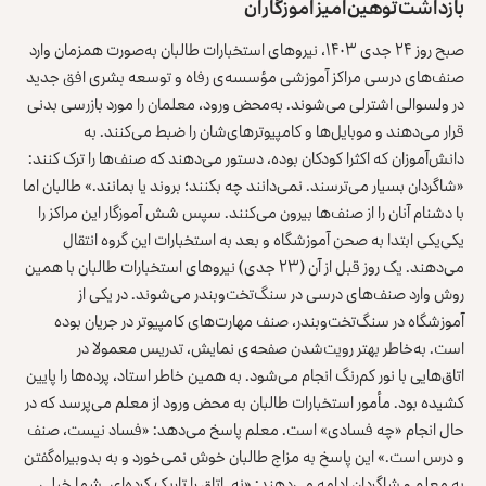
بازداشت توهین‌آمیز آموزگاران
صبح روز ۲۴ جدی ۱۴۰۳، نیروهای استخبارات طالبان به‌صورت همزمان وارد
صنف‌های درسی مراکز آموزشی مؤسسه‌ی رفاه و توسعه بشری افق جدید
در ولسوالی اشترلی می‌شوند. به‌محض ورود، معلمان را مورد بازرسی بدنی
قرار می‌دهند و موبایل‌ها و کامپیوترهای‌شان را ضبط می‌کنند. به
دانش‌آموزان که اکثرا کودکان بوده، دستور می‌دهند که صنف‌ها را ترک کنند:
«شاگردان بسیار می‌ترسند. نمی‌دانند چه بکنند؛ بروند یا بمانند.» طالبان اما
با دشنام آنان را از صنف‌ها بیرون می‌کنند. سپس شش آموزگار این مراکز را
یکی‌یکی ابتدا به صحن آموزشگاه و بعد به استخبارات این گروه انتقال
می‌دهند. یک روز قبل از آن (۲۳ جدی) نیروهای استخبارات طالبان با همین
روش وارد صنف‌های درسی در سنگ‌تخت‌وبندر می‌شوند. در یکی از
آموزشگاه در سنگ‌تخت‌وبندر، صنف مهارت‌های کامپیوتر در جریان بوده
است. به‌خاطر بهتر رویت‌شدن صفحه‌ی نمایش، تدریس معمولا در
اتاق‌هایی با نور کم‌رنگ انجام می‌شود. به همین خاطر استاد، پرده‌ها را پایین
کشیده بود. مأمور استخبارات طالبان به محض ورود از معلم می‌پرسد که در
حال انجام «چه فسادی» است. معلم پاسخ می‌دهد: «فساد نیست، صنف
و درس است.» این پاسخ به مزاج طالبان خوش نمی‌خورد و به بدوبیراه‌گفتن
به معلم و شاگردان ادامه می‌دهند: «نه. اتاق را تاریک کرده‌ای. شما خیلی