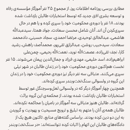
مطابق بررسی روزنامه اطلاعات روز، از مجموع ۲۵ نفر آموزگار مؤسسه‌ی رفاه
و توسعه بشری افق جدید که توسط استخبارات طالبان بازداشت شده
بودند، ۱۸ نفر یا دوره‌ی محکومیت خود را سپری کرده و یا هم در حال
سپری‌کردن آن اند. آنان شامل محسن سعادت، جواد همتا، سیدعبدالله
هاشمی، عبدالخالق توحیدی، مرتضا احمدی، سجاد حسینی، دادمحمد
سعادت، سیدحبیب روشن، عبدالرازق تقی‌پور، محمدآصف راهش، رشید
کارا، نجف تقی‌زاده، عصمت‌الله نوید، نعمت‌الله رحیمی، چمن‌علی
ابراهیم‌زاده، اسد حلیمی، مهدی فرزاد و جمال‌الدین پیمان می‌شوند. ۱۵ نفر
نخست هم‌اکنون دوره‌ی محکومیت خود را در زندان طالبان در شهر نیلی
سپری می‌کنند. متباقی سه نفر دیگر نیز دوره‌ی محکومیت خود را در زندان
این گروه در ولسوالی سنگ‌تخت‌وبندر سپری کرده‌اند.
همچنین چهار آموزگار دیگر که در ولسوالی لعل‌وسرجنگل غور توسط
استخبارات طالبان بازداشت شده بودند، از محکمه‌ی این گروه برائت
گرفته‌اند. طالبان هنوز متباقی سه آموزگار در بامیان را محاکمه نکرده‌اند.
طالبان همه‌ی آنان را متهم به تبلیغ و ترویج مسیحیت و یهودیت و گرویدن
به این دو دین کرده بودند. براساس گفته‌های منابع، تاکنون هیچ یک از
دادگاه‌های طالبان این اتهام را اثبات کرده نتوانسته‌اند: «در سنگ‌تخت‌وبندر