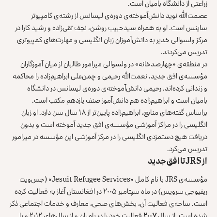
زراعتی از دانشگاه بامیان است.
عصمت‌الله نوید دانش‌آموخته‌ی دوره‌ی لیسانس از رشته‌ی کامپیوتر
ساینس است. او به همراه سیدحبیب روشن، نجف تقی‌زاده و رشید کارا در
مرکز ولسوالی خدیر به دانش‌آموزان زبان انگلیسی و مهارت‌های کمپیوتری
تدریس می‌کردند.
در منطقه‌ی «چهارصدخانه» در ولسوالی میرامور طالبان از میان آموزگاران
مؤسسه‌ی افق جدید، نعمت‌الله رحیمی و چمن‌علی ابراهیم‌زاده را محاکمه
و زندانی کرده‌اند. رحیمی دانش‌آموخته‌ی دوره‌ی لیسانس در دانشگاه
بامیان است و ابراهیم‌زاده هم دانش‌آموز صنف یازدهم مکتب است.
براساس گفته‌های منابع، ابراهیم‌زاده پایین‌تر از ۱۸ سال سن دارد. او زبان
انگلیسی را در مراکز آموزشی مؤسسه‌ی افق جدید آموخته است و بدون
دریافت هیچ دستمزدی انگلیسی را در مرکز آموزشی این مؤسسه در میرامور
تدریس می‌کرد.
از
JRS
تا افق جدید
مؤسسه‌ی JRS با نام کامل «Jesuit Refugee Services» (جس‌ویت
ریفیوجی سرویس) در ماه سپتامبر ۲۰۰۵ در افغانستان آغاز به فعالیت کرده
است. ساحه‌ی فعالیت آن، بخش‌های صحی، معارف و خدمات اجتماعی ذکر
شده است. از سال
۲۰۰۷
فعالیت خود را در بامیان و از سال‌های ۲۰۱۲ و یا