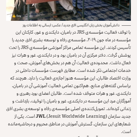
دانش‌آموزان بخش زبان انگلیسی افق جدید/ عکس: ارسالی به اطلاعات روز
با توقف فعالیت مؤسسه‌ی JRS در بامیان، دایکندی و غور، کارکنان این
مؤسسه در ماه جون ۲۰۱۹، مؤسسه‌ی رفاه و توسعه بشری افق جدید را
تأسیس کردند. این مؤسسه تمامی مراکز آموزشی مؤسسه‌ی JRS را تحت
پوشش گرفت. دفتر مرکزی آن در بامیان بود و در دایکندی، غور و هرات نیز
فعال داشت. محدوده‌ی فعالیت آن هم در بخش‌های آموزش، صحت و
خدمات اجتماعی ذکر شده است. مطابق فهرست مؤسسات داخلی در
وزارت اقتصاد طالبان، این مؤسسه هنوز اجازه‌ی فعالیت را دارد. هرچند که
براساس گفته‌های منابع، هم‌اکنون تمامی فعالیت آموزشی آن در بامیان،
دایکندی، غور و هرات متوقف شده است. طالبان اعضای بورد رهبری و
آموزگاران مرد این مؤسسه در دایکندی، غور و بامیان را توقیف، بازداشت و
زندانی کرده‌اند. تمویل‌کننده‌ی اصلی مؤسسه‌ی رفاه و توسعه‌ی بشری افق
جدید سازمان
JWL
(Jesuit Worldwide Learning) است. یکی از
شعارهای این سازمان، گسترش آموزش در مناطق محروم و درحاشیه‌مانده
است.