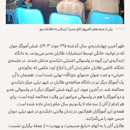
یکی از صنف‌های کامپیوتر افق جدید/ ارسالی به اطلاعات روز
ظهر آخرین چهارشنبه‌ی سال گذشته (۲۹ حوت ۱۴۰۳)، شش آموزگار جوان
که در توقیف خانگی توسط استخبارات طالبان به‌سر می‌بردند، به دادگاه
ابتدائیه‌ی این گروه در ولسوالی اشترلی دایکندی منتقل شدند. در جلسه‌ی
دادگاه، قاضی طالبان حکم زندان آنان را ابلاغ کرد؛ حکمی که به‌گونه‌ی
«غیابی» و تحت عنوان «دعوای حق‌الله» نهایی شده است. همزمان با آن،
یک آموزگار دیگر نیز در دادگاه مرافعه‌ی طالبان در شهر نیلی، مرکز دایکندی
محاکمه شد. در آخرین مورد، این گروه شش آموزگار دیگر را در ولسوالی خدیر
و دو آموزگار را هم در ولسوالی میرامور این ولایت محاکمه کرده است. برای
هر کدام از آنان از سه ماه تا یک‌ونیم سال حکم زندان داده شده است.
همه‌ی این آموزگاران هم‌اکنون در زندان ولایتی دایکندی در شهر نیلی، دوران
حبس خود را می‌گذرانند.
طالبان آنان را به اتهام «تبلیغ مسیحیت و یهودیت» از جمله برگزاری نشست