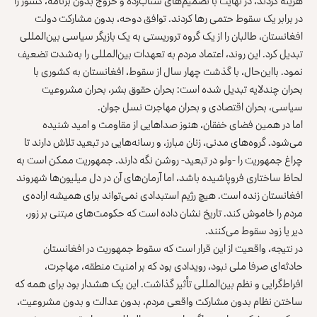
هزینه کردند، در نهایت با تصمیم‌های شتاب‌زده و خروج بدون برنامه، کشور را
در برابر یک سقوط حتمی رها کردند. توافق دوحه، بدون مشارکت دولت
افغانستان، طالبان را از یک گروه تروریستی به یک بازیگر سیاسی بین‌المللی
تبدیل کرد. این روند، اعتماد مردم به تعهدات بین‌المللی را به‌شدت تضعیف
نمود. بااین‌حال، با گذشت چهار سال از سقوط، افغانستان به کشوری با
بحران چندلایه تبدیل شده است: بحران حقوق بشر، بحران مشروعیت
سیاسی، بحران اقتصادی و بحران مهاجرت نسل جوان.
اما در همین فضای خفقان، هنوز صداهایی از مقاومت و امید شنیده
می‌شود. گروه‌های مدنی، زنان مبارز، و رسانه‌هایی در تبعید تلاش دارند تا
چراغ جمهوریت را -ولو در تبعید- روشن نگه دارند. جمهوریت ممکن است به
‌لحاظ ساختاری فروپاشیده باشد، اما آرمان‌های آن در دل میلیون‌ها شهروند
افغانستان زنده است. هیچ رژیم استبدادی نمی‌تواند برای همیشه اراده‌ی
مردم را خاموش کند. تاریخ نشان داده است که حکومت‌های مبتنی بر زور،
دیر یا زود سقوط می‌کنند.
در نتيجه، واقعیت از این قرار است که سقوط جمهوریت در افغانستان
حادثه‌ای صرفا ملی نبود، رویدادی بود که بر امنیت منطقه، مهاجرت،
افراط‌گرایی و نظم بین‌المللی تأثیر گذاشت. این یک هشدار بود برای همه که
ساختن نظام بدون مشارکت واقعی مردم، بدون عدالت و بدون مشروعیت،