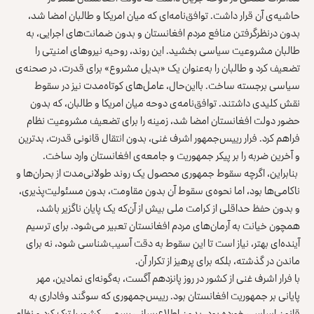
حاشیه‌ی آن قرار داشت. توافق‌نامه‌ای که میان امریکا و طالبان امضا شد،
بدون درنظرگرفتن منافع مردم افغانستان و بدون ضمانت‌های اجرایی، به
طالبان مشروعیت سیاسی بخشید. این روند، روحیه نیروهای امنیتی را
تضعیف کرد و طالبان را به‌عنوان یک «بدیل مشروع» برای قدرت، در صحنه‌ی
سیاسی برجسته ساخت. بااین‌حال، عامل‌های کوتاه‌مدت نیز در سقوط
نقش کلیدی داشتند. توافق‌نامه‌ی دوحه میان امریکا و طالبان، که بدون
حضور دولت افغانستان امضا شد، زمینه را برای تضعیف مشروعیت نظام
فراهم کرد. فرار رییس‌جمهور اشرف غنی، بدون انتقال قانونی قدرت، بدترین
و آخرین ضربه را بر پیکر جمهوریت و جامعه‌ی افغانستان وارد ساخت.
بنابراین، اگرچه سقوط جمهوری محصول یک روند طولانی‌مدت از بحران‌ها و
ناکامی‌ها بود، اما نحوه‌ی سقوط آن بدون مقاومت، بدون مسئولیت‌پذیری،
و بدون حفظ حداقلی از کرامت ملی بیش از آن‌که یک پایان ناگزیر باشد،
همچون خیانت به آرمان‌های مردم افغانستان تعبیر می‌شود. برای ترسیم
آینده‌ای بهتر، نیاز است تا این سقوط به‌ دقت آسیب‌شناسی شود، نه برای
ماندن در گذشته، بلکه برای پرهیز از تکرار آن.
با فرار اشرف غنی از کشور در روز پانزدهم آگست، به‌گونه‌ای نمادین، مهر
پایانی بر جمهوریت افغانستان بود. رییس‌جمهوری که سوگند وفاداری به
قانون اساسی خورده بود، بدون اطلاع‌رسانی رسمی، کشور را ترک کرد و نظام