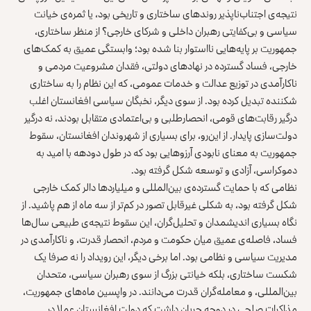
نتیجه‌ی اجتناب‌ناپذیر روندهای ساختاری و تاریخی بود، یا ثمره‌ی خیانت
سیاسی و بی‌کفایتی رهبران داخلی و شرکای خارجی؟ از منظر ساختاری،
جمهوریت بر پایه‌هایی نااستوار بنا شده بود؛ وابستگی عمیق به کمک‌های
خارجی، فساد گسترده در نهادهای دولتی، فقدان مشروعیت مردمی و
ناکارآمدی در توزیع عدالت و خدمات عمومی، که این نظام را به ساختاری
شکننده تبدیل کرده بود. از سوی دیگر، نخبگان سیاسی افغانستان اغلب
درگیر رقابت‌های قومی، انحصارطلبی و بی‌اعتمادی متقابل بودند، نه درگیر
دولت‌سازی پایدار. از این‌رو، برای بسیاری از شهروندان افغانستان، سقوط
جمهوریت به معنای نابودی آرزوهایی بود که در طول دودهه با امید به
دموکراسی، آزادی و توسعه شکل گرفته بود.
نظامی که با حمایت گسترده‌ی بین‌المللی و میلیاردها دالر کمک خارجی
شکل گرفته بود، به شکلی غیرقابل‌ تصور در کم‌تر از سه ماه از هم پاشید. از
نگاه بسیاری اندیشمدان و تحلیل‌گران، این سقوط نتیجه‌ی طبیعی سال‌ها
فساد، فاصله‌ی عمیق میان حکومت و مردم، انحصار قدرت، و ناکارآمدی در
مدیریت سیاسی و نظامی بود. اما برخی دیگر، این رویداد را نه صرفا یک
شکست ساختاری، بلکه خیانتی بزرگ از سوی رهبران سیاسی، متحدان
بین‌المللی، و معامله‌گران قدرت می‌دانند. در واپسین ماه‌های جمهوریت،
مذاکرات صلحی در دوحه جریان داشت که دولت افغانستان عملا در