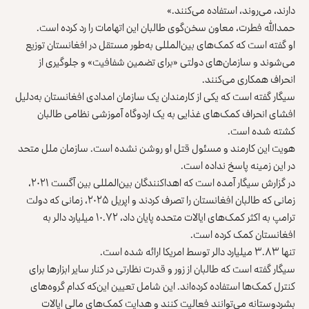
دارند، ‏می‌روند، استفاده می‌کنند.»‏
حمدالله فطرت، معاون سخن‌گوی طالبان این اتهامات را رد کرده ‏است. ‏
او گفته است که کمک‌های بین‌المللی به‌طور مستقل در ‏افغانستان توزیع
می‌شوند و سازمان‌های دولتی «برای ‏تضمین شفافیت» و جلوگیری از
انحراف همکاری می‌کنند.‏
سیگار گفته است که یکی از کارمندان یک سازمان امدادی ‏افغانستان به‌دلیل
افشای انحراف کمک‌های غذایی به یک ‏اردوگاه آموزشی نظامی طالبان
کشته شده است.‏
هویت این کارمند و مسئول قتل او روشن نشده است. ‏سازمان ملل متحد
در این زمینه پاسخ نداده است.‏
در گزارش سیگار آمده است که اهداکنندگان بین‌المللی بین ‏آگست ۲۰۲۱،
زمانی که طالبان افغانستان را تصرف کردند ‏و اپریل ۲۰۲۵، زمانی که دولت
ترامپ به اکثر کمک‌های ‏ایالات متحده پایان داد، ۱۰.۷۲ میلیارد دالر به
افغانستان ‏کمک کرده است.‏
تنها ۳.۸۳ میلیارد دالر توسط امریکا ارائه شده است.‏
سیگار گفته است که طالبان از زور و قدرت نظارتی در ‏کنار سایر ابزارها برای
کنترل کمک‌ها استفاده کرده‌اند. این ‏شامل تعیین این‌که کدام گروه‌های
بشردوستانه می‌توانند ‏فعالیت کنند و هدایت کمک‌های مالی ایالات