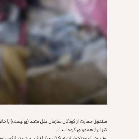
صندوق حمایت از کودکان سازمان ملل متحد (یونیسف) با خان
کنر ابراز همدردی کرده است.
یونیسف امروز (چهارشنبه، ۵ قوس) با نشر 