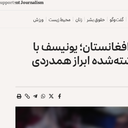
upport
d
e
p
e
n
d
e
n
t
J
o
u
r
n
a
l
i
s
m
گفت‌وگو
حقوق بشر
زنان
محیط زیست
ورزش
فغانستان؛ یونیسف با
ته‌شده ابراز همدردی