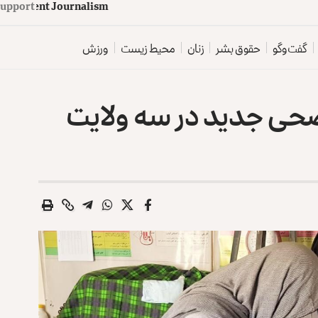
upport
d
e
p
e
n
d
e
n
t
J
o
u
r
n
a
l
i
s
m
گفت‌وگو
حقوق بشر
زنان
محیط زیست
ورزش
حی جدید در سه ولایت