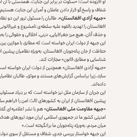
او افزوده است: «سکوت در برابر این جنایت، همدستی با آن ا
شفاف و پاسخ‌گو قرار دادن عاملان و آمران این جنایت هستیم.
«جبهه آزادی افغانستان»
، طالبان را مسئول ترور این دو ن
افغانستان را تهدید بالقوه علیه سلطه‌ی نامشروع و غیرقانونی
و حذف آنان، هیچ مرز جغرافیایی، دینی، اخلاقی و حقوقی را ب
این جبهه از دولت ایران خواسته است که مطابق با موازین بین‌
حفاظت از جان پناه‌جویان افغانستان، به‌ویژه نظامیان پیشین ا
شناسایی و مطابق قانون» مجازات کند.
«جبهه آزادی افغانستان» همچنین از دولت ایران خواسته است 
سازد، زیرا براساس گزارش‌های مستند و موثق، طالبان نظامیان
داده‌اند.
این جریان از سازمان ملل نیز خواسته است که بر بنیاد مسئولی
پیشین افغانستان از ایران به کشورهای ثالث امن را فراهم ساز
«
جبهه مقاومت ملی افغانستان
» هم با نشر اعلامیه‌ای گ
امنیتی کشور ما در جمهوری اسلامی ایران مورد ترورهای هدفمند
میان مردم، به‌ویژه پناه‌جویان ما برانگیخته است.»
این جبهه خواستار بررسی جدی، شفاف و مستقل از سوی دولت ا