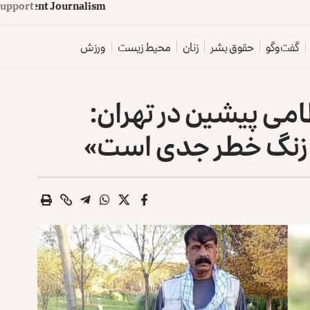
d
e
p
e
n
d
e
Support
n
t
J
o
u
r
n
a
l
i
s
m
گفت‌وگو
حقوق بشر
زنان
محیط زیست
ورزش
امی پیشین در تهران:
و زنگ خطر جدی است»