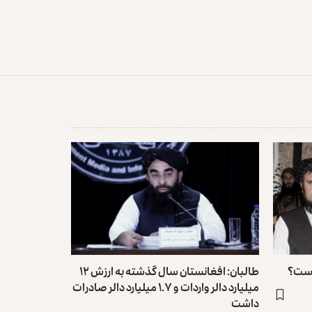
 است؟
طالبان: افغانستان سال گذشته به ارزش ۱۲
میلیارد دالر واردات و ۱.۷ میلیارد دالر صادرات
داشت