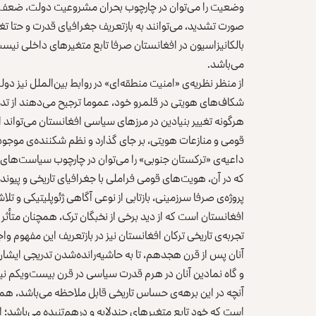
وضعیت را می‌توان در چارچوب بحران مشروعیت دولت، ضعف ظرف
صورت تشدید، می‌توانند به بازتعریف جغرافیای قدرت و حتا تغ
بالکانیزاسیون در افغانستان صرفا تابع متغیرهای داخلی نیست
می‌باشد.
از منظر نظریه‌ی «امنیت منطقه‌ای» در روابط بین‌الملل نیز دول
شکاف‌های هویتی در قلمرو خود، عموما ترجیح می‌دهند از تدا
هرگونه تغییر بنیادین در مرزهای سیاسی افغانستان می‌تواند 
قومی و منازعات هویتی، بر جای گذارد و نظم شکننده‌ی موجود
داعیه‌ی «ترکستان جنوبی» را می‌توان در چارچوب سیاست‌های ه
که در آن، هویت‌های قومی فراملی با جغرافیای تاریخی و پیوند
پروژه‌ی صرفا سرزمینی، بازتابی از نوعی آگاهی ژئوپلیتیکی و ت
افغانستان است که از دید برخی از نخبگان ترک، همچنان متأثر از
تجربه‌ی تاریخی ترکان افغانستان نیز در بازتعریف این مفه
آنان پس از قرن هجدهم، تا به حاشیه‌رانده‌شدن تدریجی ایشا
و گاه نمادین آنان در هرم قدرت سیاسی در قرن بیست‌ویکم نیز 
آنچه در این برهه‌ی حساس تاریخی قابل ملاحظه می‌باشد، هما
است که خود تابع متغیرهای چندلایه و درهم‌تنیده می‌باشد؛ ا