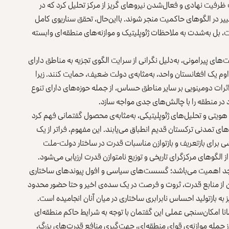
یت نهادی و فعال‌شدن نیروهای گریز از مرکز تحلیل کرد که در
ییر در الگوهای حاکمیت منجر شوند. بااین‌حال، تحقق سناریوی کامل
، بل به‌شدت به ملاحظات ژئوپلیتیک و موازنه‌های منطقه‌ای وابسته
ت‌های پیرامونی، به‌دلیل نگرانی از سرایت الگوی تجزیه به مناطق دارای
وم یک افغانستان واحد، به‌مثابه‌ی دولت ضعیف، حمایت کنند. زیرا
اثرات دومینویی بر سایر مناطق حساس، از جمله حوزه‌های دارای تنوع
 در منطقه را با چالش‌های جدی مواجه سازد.
ویتی و تحلیل‌های ژئوپلیتیکی، به‌مثابه‌ی محصول گفتمانی فهم کرد
های تمدنی ترکستان قدیم انطباق می‌یابند. این مفهوم، فراتر از یک
لاشی برای بازتعریف و بازتوازن مناسبات قدرت در ساختار دولت-ملت
 الگوهای مرکزگرای تاریخی و توزیع نامتوازن قدرت ارزیابی می‌شود.
وم واجد اهمیت می‌باشد؛ گسست‌های سیاسی و افول پیوندهای ساختاری
ن از منابع قدرت، ثروت و فرصت در یک سده‌ی اخیر و حتا حضور محدود
به بازتولید احساس نابرابری ساختاری در میان آنان انجامیده است.
نا امکان‌سنجی عملی این گفتمان با توجه به شرایط حاکم منطقه‌ای
ز جمله موازنه‌ی قوای منطقه‌ای، جهت‌گیری منافع قدرت‌های بزرگ،