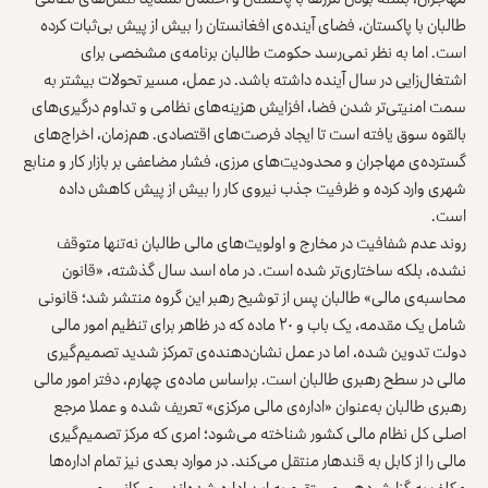
طالبان با پاکستان، فضای آینده‌ی افغانستان را بیش از پیش بی‌ثبات کرده
است. اما به نظر نمی‌رسد حکومت طالبان برنامه‌ی مشخصی برای
اشتغال‌زایی در سال آینده داشته باشد. در عمل، مسیر تحولات بیشتر به
سمت امنیتی‌تر شدن فضا، افزایش هزینه‌های نظامی و تداوم درگیری‌های
بالقوه سوق یافته است تا ایجاد فرصت‌های اقتصادی. هم‌زمان، اخراج‌های
گسترده‌ی مهاجران و محدودیت‌های مرزی، فشار مضاعفی بر بازار کار و منابع
شهری وارد کرده و ظرفیت جذب نیروی کار را بیش از پیش کاهش داده
است.
روند عدم شفافیت در مخارج و اولویت‌های مالی طالبان نه‌تنها متوقف
نشده، بلکه ساختاری‌تر شده است. در ماه اسد سال گذشته، «قانون
محاسبه‌ی مالی» طالبان پس از توشیح رهبر این گروه منتشر شد؛ قانونی
شامل یک مقدمه، یک باب و ۲۰ ماده که در ظاهر برای تنظیم امور مالی
دولت تدوین شده، اما در عمل نشان‌دهنده‌ی تمرکز شدید تصمیم‌گیری
مالی در سطح رهبری طالبان است. براساس ماده‌ی چهارم، دفتر امور مالی
رهبری طالبان به‌عنوان «اداره‌ی مالی مرکزی» تعریف شده و عملا مرجع
اصلی کل نظام مالی کشور شناخته می‌شود؛ امری که مرکز تصمیم‌گیری
مالی را از کابل به قندهار منتقل می‌کند. در موارد بعدی نیز تمام اداره‌ها
مکلف به گزارش‌دهی مستقیم به این اداره شده‌اند و میکانیسم