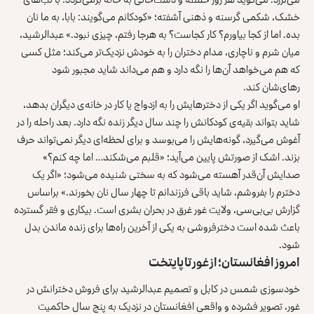
خشک، شکمی گرسنه و ذهنی آشفته؛ «کودکانم می‌گویند: بابا، به ما نان
بده. اما از کجا بیاورم؟ کار کجاست؟ به هرجا رفتم، چیزی نبود.» عبدالرشید،
میان شرم و ناچاری، مدام دختران را به خودش نزدیک‌تر می‌کند؛ مثل کسی
که هم می‌خواهد آن‌ها را نگه دارد و هم می‌داند شاید مجبور شود
رهای‌شان کند.
او می‌گوید اگر یکی از دخترهایش را به ازدواج یا کار در خانه‌ی دیگران بدهد،
شاید بتواند بقیه‌ی کودکانش را چند سال دیگر زنده نگه دارد. بعد راحله را در
آغوش می‌گیرد، گونه‌هایش را می‌بوسد و برای لحظه‌ای دیگر نمی‌تواند حرف
بزند. اشک از صورتش پایین می‌آید؛ «قلبم می‌شکند… اما چه کنم؟»
صدایش آن‌قدر آهسته می‌شود که به‌ سختی شنیده می‌شود؛ «اگر یک
دخترم را بفروشم، شاید باقی فرزندانم تا چهار سال نان بخورند.» براساس
گزارش بی‌بی‌سی، ولایت غور غرق در بحران بشری است. بیکاری و فقر گسترده
باعث شده است دختر‌فروشی به یکی از آخرین راه‌ها برای زنده ماندن بدل
شود.
امروز افغانستان؛ از غور تا پایتخت
خودسوزی شمس در کابل و تصمیم عبدالرشید برای فروش دخترانش در
غور، تصویر فشرده و واقعی افغانستان در نزدیک به پنج سال حاکمیت