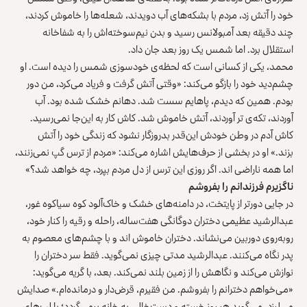
خود را آتش زد، مردم با بشکه‌های آب دویدند، شعله‌ها را خاموش کردند،
چند دقیقه بعد آمبولانس رسید و بدن نیم‌سوخته‌اش را به شفاخانه‌
استقلال برد. اما شمس یک روز بعد جان داد.
محمد، یکی از کسانی است که لحظه‌ی خودسوزی شمس را دیده است. او
چشم‌دید خود را بازگو می‌کند: «وقتی آتش گرفت و فریاد می‌کرد، من دور
بودم. همین که دیدم، پاهایم سست شد. دهانم خشک شده بود. آب
آوردند، تکه‌ی تر آوردند، آتش خاموش شد. کاش کار به این‌جا نمی‌رسید.
کاش آدم در وطن خودش این‌قدر بدروزگار نشود که زندگی خود را آتش
بزند.» او در بخشی از حرف‌هایش اشاره می‌کند: «مردم از ترس گپ نمی‌زنند،
اما همه ناراضی‌ اند. اگر روزی این ترس از دل مردم بپرد، چه خواهد شد؟»
ناگزیرم فرزندانم را بفروشم
در جایی دورتر از پایتخت، در دامنه‌های خشک و خاک‌آلود کوه سیا‌کوه غور،
عبدالرشید عظیمی دختران دوگانگی هفت‌ساله‌، راحله و رقیه‌ را کنار خود،
روبه‌روی
دوربین
می
نشاند
. دختران خاموش‌ اند و با چشم‌های معصوم به
پدر نگاه می‌کنند. عبدالرشید مدتی چیزی نمی‌گوید. فقط سر دختران را
نوازش می‌کند و نگاهش را از زمین بلند نمی‌کند. بعد، با گریه می‌گوید:
«می‌خواهم دخترانم را بفروشم. من فقیرم، قرض‌دار و درمانده‌ام.» صدایش
می‌لرزد. می‌گوید هر روز خسته و دست‌خالی به خانه برمی‌گردد؛ با لب‌های