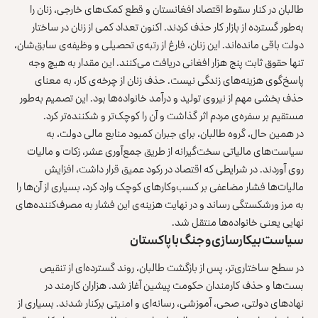
طالبان در کنار سقوط اقتصاد افغانستان و قطع کمک‌های خارجی، زنان را
به‌طور گسترده از بازار کار حذف کردند. اکنون تعداد کمی از زنان در ساختار
دولت باقی مانده‌اند. این زنان، فارغ از رتبه‌ی تحصیلی و وظیفه‌ی سابق‌شان،
تنها حقوق ثابت پنج هزار افغانی دریافت می‌کنند. این مقدار به هیچ وجه
پاسخ‌گوی هزینه‌های زندگی نیست. حذف زنان از چرخه‌ی کار، به معنای
حذف بخشی مهم از نیروی تولید و درآمد خانواده‌ها بود. این تصمیم به‌طور
مستقیم بر سفره‌ی مردم اثر گذاشت و آن را کوچک‌تر و شکننده‌تر کرد.
در همین حال، گروه طالبان، برای جبران کمبود منابع مالی دولت، به
سیاست‌های مالیاتی سخت‌گیرانه از طریق جمع‌آوری عشر، زکات و مالیات
روی آوردند. در شرایطی که اقتصاد در رکود عمیق قرار داشت، افزایش
مالیات‌ها فشار مضاعفی بر کسب‌وکارهای کوچک وارد کرد، بسیاری از آن‌ها را
به مرز ورشکستگی رساند و در نهایت هزینه‌ی این فشار به مصرف‌کننده‌های
نهایی یعنی خانواده‌ها منتقل شد.
سیاست بیکارسازی و جنگ با پاکستان
در سطح ساختاری‌تر، پس از بازگشت طالبان، روند گسترده‌ای از تنقیص
بست‌ها و حذف کارمندان حکومت پیشین آغاز شد. هزاران کارمند در
نهادهای دولتی، صحی، آموزشی، رسانه‌ای و امنیتی برکنار شدند. بسیاری از