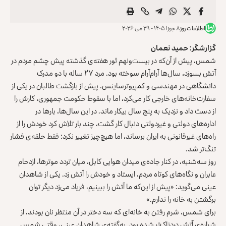
اطلاعات روز
۸ جوزا ۱۴۰۵ - ۲۹ می ۲۰۲۶
گزارشگر: حمید نعمان
شمس، پیش از آن‌که در بیست‌ونهم ثور هفته‌ی گذشته پیش چشم مردم در
آتش بسوزد، سال‌ها آرام‌آرام سوخته بود. مرد ۲۷ ساله‌ با دو مدرک
دانشگاهی در مهندسی و کمپیوترساینس. پیش از بازگشت طالبان در یکی از
سفارت‌خانه‌های خارجی کار می‌کرد، اما با سقوط حکومت جمهوری، کارش را
از دست داد و نزدیک به پنج سال بیکار ماند. در این سال‌ها، بارها در
اداره‌های دولتی و غیردولتی دنبال کار گشت، چند بار تلاش کرد خودش را از
راه‌های غیرقانونی به ایران برساند، اما هیچ‌چیز تغییر نکرد؛ فقط حلقه‌ی فشار
تنگ‌تر شد.
روز سه‌شنبه، در کنار جاده‌ی میدان هوایی کابل، میان تردد موترها، ازدحام
عابران و نگاه‌های کوتاه مردم، ایستاد و خودش را آتش زد. یکی از شاهدان
عینی می‌گوید: «پیش از این‌که ما آتش را ببینیم، فریاد می‌زد دیگر توان
برگشتن به خانه را ندارم.»
برای شمس، شرم رفتن به خانه‌ای که سه دختر در آن منتظر نان بودند، از
شراره‌ی آتش دردناک‌تر شده بود. به‌گفته‌ی شاهدان عینی، وقتی شمس