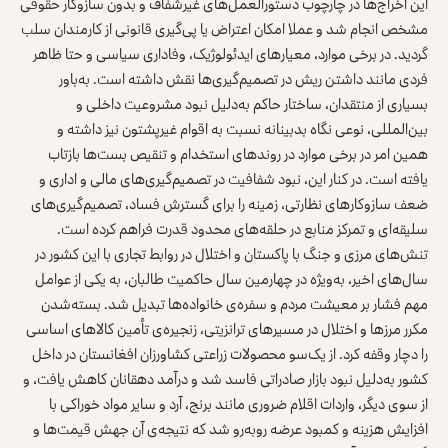
این اخراج‌ها در چارچوب دستورالعمل‌های غیرشفاف و بدون سازوکار حقوقی
مشخص انجام شد و عملا امکان اعتراض یا پی‌گیری قانونی از کارمندان سلب
گردید. در برخی موارد، معیارهای ایدئولوژیک، وفاداری سیاسی و حتا ظاهر
فردی مانند داشتن ریش در تصمیم‌گیری‌ها نقش داشته است. به‌باور
بسیاری از منتقدان، ساختار حاکم به‌دلیل نبود مشروعیت داخلی و
بین‌المللی، نوعی نگاه بدبینانه نسبت به اقوام غیرپشتون نیز داشته و
همین امر در برخی موارد در روندهای استخدام و تنقیص بست‌ها بازتاب
یافته است. در کنار این، نبود شفافیت در تصمیم‌گیری‌های مالی و اداری و
ضعف سازوکارهای نظارتی، زمینه را برای گسترش فساد، تصمیم‌گیری‌های
سلیقه‌ای و تمرکز منابع در حلقه‌های محدود قدرت فراهم کرده است.
تنش‌های مرزی و جنگ با پاکستان و اختلال در روابط تجاری با این کشور در
سال‌های اخیر، به‌ویژه در چهارمین سال حاکمیت طالبان، به یکی از عوامل
مهم فشار بر معیشت مردم و سفره‌ی خانواده‌ها تبدیل شد. بسته‌شدن
مکرر مرزها و اختلال در مسیرهای ترانزیتی، زنجیره‌ی تأمین کالاهای اساسی
را دچار وقفه کرد. از یک‌سو محصولات زراعتی کشاورزان افغانستان در داخل
کشور به‌دلیل نبود بازار صادراتی فاسد شد و درآمد دهقانان کاهش یافت، و
از سوی دیگر، واردات اقلام ضروری مانند برنج، آرد و سایر مواد خوراکی با
افزایش هزینه و کمبود عرضه روبه‌رو شد که نتیجه‌ی آن
جهش
قیمت
ها
و