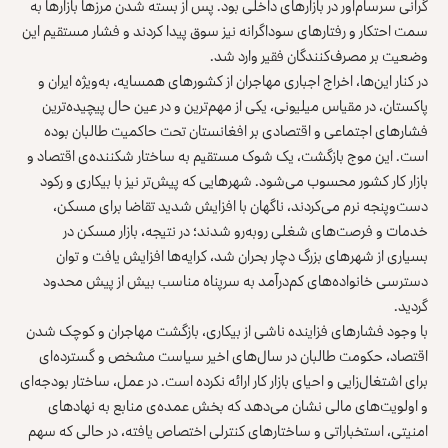
گرانی
سرسام
آور
در
بازارهای
داخلی
بود
. پس از بسته شدن مرزها بازارها به
سمت احتکار و رفتارهای سوداگرانه نیز سوق پیدا کردند و فشار مستقیم این
وضعیت بر مصرف‌کنندگان فقیر وارد شد.
در کنار این‌ها، اخراج اجباری مهاجران از کشورهای همسایه، به‌ویژه ایران و
پاکستان، در مقیاس میلیونی، یکی از مهم‌ترین و در عین حال پیچیده‌ترین
فشارهای اجتماعی و اقتصادی بر افغانستان تحت حاکمیت طالبان بوده
است. این موج بازگشت، یک شوک مستقیم به ساختار شکننده‌ی اقتصاد و
بازار کار کشور محسوب می‌شود. شهرهایی که پیش‌تر نیز با بیکاری و رکود
دست‌وپنجه نرم می‌کردند، ناگهان با افزایش شدید تقاضا برای مسکن،
خدمات و فرصت‌های شغلی روبه‌رو شدند؛ در نتیجه، بازار مسکن در
بسیاری از شهرهای بزرگ دچار بحران شد، کرایه‌ها افزایش یافت و توان
دسترسی خانواده‌های کم‌درآمد به سرپناه مناسب بیش از پیش محدود
گردید.
با وجود فشارهای فزاینده ناشی از بیکاری، بازگشت مهاجران و کوچک شدن
اقتصاد، حکومت طالبان در سال‌های اخیر سیاست مشخص و گسترده‌ای
برای اشتغال‌زایی و احیای بازار کار ارائه نکرده است. در عمل، ساختار بودجه‌ای
و اولویت‌های مالی نشان می‌دهد که بخش عمده‌ی منابع به نهادهای
امنیتی، استخباراتی و ساختارهای کنترلی اختصاص یافته، در حالی که سهم