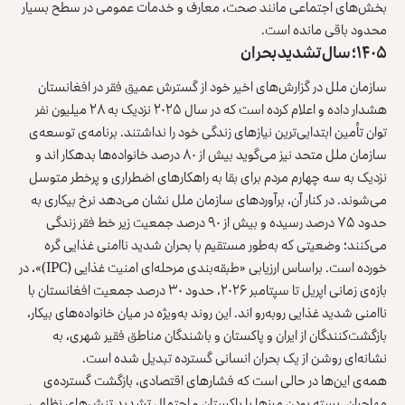
بخش‌های اجتماعی مانند صحت، معارف و خدمات عمومی در سطح بسیار
محدود باقی مانده است.
۱۴۰۵؛ سال تشدید بحران
سازمان ملل در گزارش‌های اخیر خود از گسترش عمیق فقر در افغانستان
هشدار داده و اعلام کرده است که در سال ۲۰۲۵ نزدیک به ۲۸ میلیون نفر
توان تأمین ابتدایی‌ترین نیازهای زندگی خود را نداشتند. برنامه‌ی توسعه‌ی
سازمان ملل متحد نیز می‌گوید بیش از ۸۰ درصد خانواده‌ها بدهکار اند و
نزدیک به سه‌ چهارم مردم برای بقا به راهکارهای اضطراری و پرخطر متوسل
می‌شوند. در کنار آن، برآوردهای سازمان ملل نشان می‌دهد نرخ بیکاری به
حدود ۷۵ درصد رسیده و بیش
از ۹۰ درصد جمعیت زیر خط
فقر زندگی
می‌کنند
؛ وضعیتی که به‌طور مستقیم با بحران شدید ناامنی غذایی گره
خورده است. براساس ارزیابی «طبقه‌بندی مرحله‌ای امنیت غذایی (IPC)»، در
بازه‌ی زمانی اپریل تا سپتامبر ۲۰۲۶، حدود ۳۰ درصد جمعیت افغانستان با
ناامنی شدید غذایی روبه‌رو اند. این روند به‌ویژه در میان خانواده‌های بیکار،
بازگشت‌کنندگان از ایران و پاکستان و باشندگان مناطق فقیر شهری، به
نشانه‌ای روشن از یک بحران انسانی گسترده تبدیل شده است.
همه‌ی این‌ها در حالی است که فشارهای اقتصادی، بازگشت گسترده‌ی
مهاجران، بسته بودن مرزها با پاکستان و احتمال تشدید تنش‌های نظامی