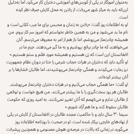
به‌عنوان آموزگار در یکی از کورس‌های آموزشی دختران کار می‌کرد، اما به‌دلیل
این‌که باید به مرکز شهر می‌رفت، از رفتن به محل کارش صرف نظر کرده
است.
او به اطلاعات روز گفت: «رفتن به زندان و محبس برای ما عیب کلانی است و
نام ما بد می‌شود و من به همین خاطر نخواستم که امروز سر کار بروم. من
همیشه چادرنماز می‌پوشم، اما باز هم از امر به معروف می‌ترسم. آنان
می‌خواهند که ما چادر برقع بپوشیم و به ما گیر می‌دهند. جرم ما در
افغانستان این است که زن هستیم و همیشه مورد ظلم و ستم هستیم.»
او تأکید دارد که دختران در هرات حجاب شرعی را حتا در دوران نظام جمهوریت
نیز رعایت می‌کردند و همگی چادرنماز می‌پوشیدند، اما طالبان فشارها را بر
آنان بیشتر کرده‌اند.
او گفت: «ما همگی حجاب می‌کنیم و در هرات دختران چادرنماز می‌پوشند.
طالبان هر روز سخت‌گیری را با ما بیشتر می‌کنند. من هیچ خواست و توقعی
از طالبان ندارم و می‌فهمم که آنان تغییر نمی‌کنند. به امید روزی که حکومت
طالبان سقوط کند و ما هم آزاد شویم.»
سیما ۳۰ سال دارد و با حاکمیت مجدد طالبان در افغانستان از کارش در یکی
از نهادهای خارجی بیکار شده است. او در صحبت با روزنامه اطلاعات روز
می‌گوید در زمانی که رقابت در عرصه‌ی هوش مصنوعی و همچنین پیشرفت