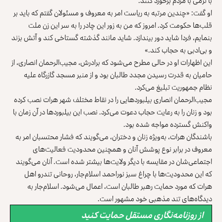
با نرمی با مردم برخورد کنند.
او گفت: «چندین مرتبه به ریاست امر به معروف و مسئولان گفتم که باید بر
قلب‌ها حکومت کرد. امروز که من به زور این چادر را به سر این زن ملت
بنمایم، فردا شاید دور بیندازد. شاید مانند گذشته گستاخی کند و آتش بزند
و بی‌ادبی به حجاب کند.»
این اظهارات او در حالی مطرح می‌شود که برادرش، مجیب‌الرحمان انصاری، از
حامیان به قدرت رسیدن مجدد طالبان بود و از منبر مسجد گازرگاه علیه
نظام جمهوریت تبلیغ می‌کرد.
مجیب‌الرحمان انصاری بیلبوردهایی را در نقاط مختلف شهر هرات نصب کرده
بود و زنان را به رعایت حجاب دعوت می‌کرد. نصب این بیلبوردها در آن زمان با
واکنش گسترده مواجه شده بود.
باشندگان هرات، به‌ویژه زنان و دختران، می‌گویند که فشار محتسبان امر به
معروف در برابر نوع پوشش آنان و همچنین محدودیت فعالیت‌های
اجتماعی‌شان در مقایسه با دیگر ولایت‌ها بیشتر شده است. آنان می‌گویند
که این محدودیت‌ها با چراغ سبز نوراحمد اسلام‌جار، روحانی تندرو اهل
هرات که مورد حمایت رهبر طالبان است، اعمال می‌شود. اسلام‌جار به
دیدگاه‌های تند مذهبی خود مشهور است.
از روزنامه‌نگاری مستقل حمایت کنید