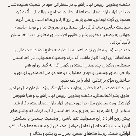
بنفشه یعقوبی، رییس نهاد راهیاب در سخنرانی خود بر اهمیت شنیده‌شدن
صدای افراد دارای معلولیت افغانستان در مجامع بین‌المللی تأکید کرد.
همچنین گرت توماس، عضو پارلمان بریتانیا، و پیمانه اسد، رییس گروه
سیاست خارجی حزب کارگر، طی سخنانی بر ضرورت تداوم توجه جامعه
جهانی به وضعیت حقوق بشر و حقوق افراد دارای معلولیت در افغانستان
تأکید کردند.
مهدی سلامی، معاون نهاد راهیاب، با اشاره به نتایج تحقیقات میدانی و
مطالعات این نهاد اظهار داشت که درک وضعیت معلولیت در افغانستان
مستلزم رویکردی چندبعدی است؛ رویکردی که به گفته‌ی او، هم
واقعیت‌های جسمی و فردی معلولیت و هم عوامل اجتماعی، نهادی و
ساختاری مؤثر بر زندگی افراد را در نظر بگیرد.
در بحث تخصصی که با حضور ریچارد بنت، گزارشگر ویژه سازمان ملل در امور
حقوق بشر افغانستان، بنفشه یعقوبی، رییس نهاد راهیاب و هبا هجرس
گزارشگر ویژه سازمان ملل در امور حقوق افراد دارای معلولیت، برگزار شد،
سخنرانان با اشاره به شرایط پیچیده افغانستان تأکید کردند که چالش‌های
پیش روی افراد دارای معلولیت تنها ناشی از وضعیت جسمی یا سلامتی
آنان نیست، بلکه حاصل تعامل عوامل مختلفی از جمله دهه‌ها جنگ، فقر،
آوارگی، ضعف زیرساخت‌های صحی، بحران‌های بشردوستانه و