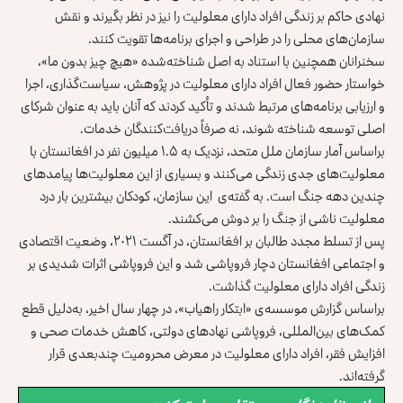
نهادی حاکم بر زندگی افراد دارای معلولیت را نیز در نظر بگیرند و نقش
سازمان‌های محلی را در طراحی و اجرای برنامه‌ها تقویت کنند.
سخنرانان همچنین با استناد به اصل شناخته‌شده «هیچ چیز بدون ما»،
خواستار حضور فعال افراد دارای معلولیت در پژوهش، سیاست‌گذاری، اجرا
و ارزیابی برنامه‌های مرتبط شدند و تأکید کردند که آنان باید به عنوان شرکای
اصلی توسعه شناخته شوند، نه صرفاً دریافت‌کنندگان خدمات.
براساس آمار سازمان ملل متحد، نزدیک ‏به ۱.۵ میلیون نفر در افغانستان با
معلولیت‌های جدی زندگی می‌کنند و بسیاری از این ‏معلولیت‌ها پیامدهای
چندین دهه جنگ است.‏ به گفته‌ی این سازمان، کودکان ‏بیشترین بار درد
معلولیت ناشی از جنگ را بر دوش می‌کشند. ‏
پس از تسلط مجدد طالبان بر افغانستان، در آگست ۲۰۲۱، وضعیت اقتصادی
و ‏اجتماعی افغانستان دچار فروپاشی شد و این فروپاشی اثرات شدیدی بر
زندگی ‏افراد دارای معلولیت گذاشت.‏
براساس گزارش موسسه‌ی «ابتکار راهیاب»، در چهار سال اخیر، به‌دلیل قطع
‏کمک‌های بین‌المللی، فروپاشی نهادهای دولتی، کاهش خدمات صحی و
افزایش ‏فقر، افراد دارای معلولیت در معرض محرومیت چندبعدی قرار
گرفته‌اند.