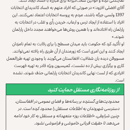
نمایندگی کرده و قوانین سخت‌گیرانه برای مبارزه با فساد ایجاد کنند.
آقای افضلی افزود:« در صورتی که افراد متهم به فساد کاندیدای انتخابات
1397 ولسی جرگه باشند، مردم به پروسه انتخابات اعتماد نمی‌کنند. این
افراد با استفاده از ایجاد ترس و ارعاب، خریدن رأی و تقلب در انتخابات به
پارلمان راه افتاده‌اند و با همین روش‌ها می‌خواهند مجدد داخل پارلمان
شوند.»
او تأکید کرد که حکومت باید میدان مسطح را برای رقابت به تمام نامزدان
ایجاد کنند و این امری است که زورمندان از آن طریق راه یافته نمی‌توانند.
مسوولان دیده بان شفافیت افغانستان می‌گویند با وجودی تهیه طرزالعمل
کاری و برگزاری بیش از ده نشست، کمیسیون ویژه قادر به تهیه فهرست
افرادی که از لست نهایی کاندیدان انتخابات پارلمانی حذف شوند، نشده
است.
از روزنامه‌نگاری مستقل حمایت کنید
محدودیت‌های گسترده بر رسانه‌ها و فضای عمومی در افغانستان،
دسترسی شهروندان به اطلاعات مستقل را محدود کرده است. در
چنین شرایطی، «اطلاعات روز» متعهدانه و مستقل به کار خود ادامه
می‌دهد تا حقیقت قربانی خاموشی و فراموشی نشود.