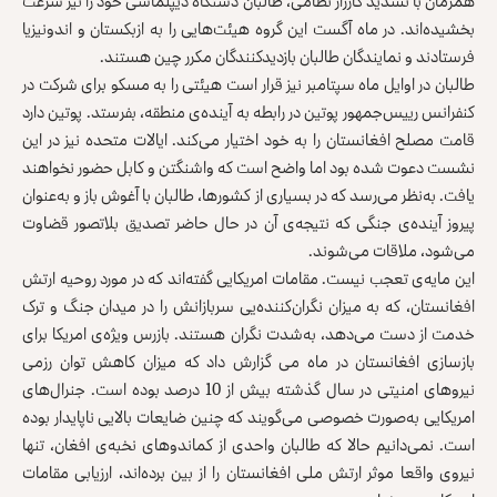
همزمان با تشدید کارزار نظامی، طالبان دستگاه دیپلماسی خود را نیز سرعت
بخشیده‌اند. در ماه آگست این گروه هیئت‌هایی را به ازبکستان و اندونیزیا
فرستادند و نمایندگان طالبان بازدیدکنندگان مکرر چین هستند.
طالبان در اوایل ماه سپتامبر نیز قرار است هیئتی را به مسکو برای شرکت در
کنفرانس رییس‌جمهور پوتین در رابطه به آینده‌ی منطقه، بفرستد. پوتین دارد
قامت مصلح افغانستان را به خود اختیار می‌کند. ایالات متحده نیز در این
نشست دعوت شده بود اما واضح است که واشنگتن و کابل حضور نخواهند
یافت. به‌نظر می‌رسد که در بسیاری از کشورها، طالبان با آغوش باز و به‌عنوان
پیروز آینده‌ی جنگی که نتیجه‌ی آن در حال حاضر تصدیق بلاتصور قضاوت
می‌شود، ملاقات می‌شوند.
این مایه‌ی تعجب نیست. مقامات امریکایی گفته‌اند که در مورد روحیه ارتش
افغانستان، که به میزان‌ نگران‌کننده‌یی سربازانش را در میدان جنگ و ترک
خدمت از دست می‌دهد، به‌شدت نگران هستند. بازرس ویژه‌ی امریکا برای
بازسازی افغانستان در ماه می گزارش داد که میزان کاهش توان رزمی
نیروهای امنیتی در سال گذشته بیش از 10 درصد بوده است. جنرال‌های
امریکایی به‌صورت خصوصی می‌گویند که چنین ضایعات بالایی ناپایدار بوده
است. نمی‌دانیم حالا که طالبان واحدی از کماندوهای نخبه‌ی افغان، تنها
نیروی واقعا موثر ارتش ملی افغانستان را از بین برده‌اند، ارزیابی مقامات