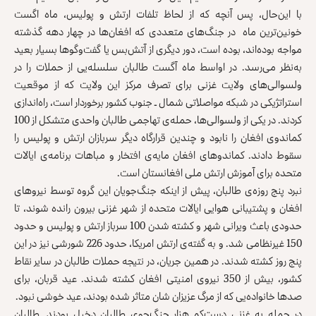
با این‌حال، پس آنچه که از لحاظ تلفات ارتش و پولیس، ماه اگست
خونین‌ترین ماه ‌ در جنگ‌های متعددی که افغان‌ها در چهار دهه گذشته
مواجه بوده‌اند، بوده است، دور دیگری از آتش‌بس یا گفت‌وگوها بسیار بعید
به‌نظر می‌رسد. در اواسط ماه آگست طالبان سلسله‌یی از حملات را در
ولسوالی‌های ولایت غزنی برای تصرف مرکز این ولایت که از موقعیت
استراتژیکی در شبکه مواصلاتی شمال ـ جنوب کشور برخوردار است، راه‌اندازی
کردند. در یکی از ولسوالی‌ها، حمله‌ی تهاجمی طالبان واحدی متشکل از 100
کماندوی افغان را نابود و چندین قرارگاه دیگر سربازان ارتش و پولیس را
سقوط دادند. کماندوهای افغان مایه‌ی افتخار و مباهات برنامه‌ی ایالات
متحده برای آموزش ارتش ملی افغانستان است.
نبرد پنج روزه‌ی طالبان، پیش از اینکه جنگ‌جویان این گروه توسط نیروهای
افغان و پشتیبانی هوایی ایالات متحده از شهر غزنی بیرون رانده‌ شوند، تا
حدودی باعث ویرانی شهر و کشته شدن 100 سرباز ارتش و پولیس و حدود
150 غیرنظامی شد. و به ‌گفته‌ی ارتش امریکا، حدود 226 شورشی نیز در این
پنج روز کشته شدند. در همین جریان، در نتیجه حملات طالبان در سایر نقاط
کشور، بیش از 350 نیروی امنیتی افغان کشته شدند. عید قربان، برای
صدها خانواده‌یی که از مرگ عزیزان شان متاثر شده بودند، عید خوشی نبود.
در حمله به غزنی دست‌کم هزار جنگ‌جوی طالبان دخیل بودند. طالبان