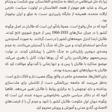
زیرا راه ‌حل غیرنظامی در رابطه به منازعه‌ی افغانستان، بوی شکست و ویتنام
می‌داد و شاید هم مهم‌تر از همه، افغانستان در اولویت سیاست خارجی
ایالات متحده، همیشه از جایگاه پایین‌تری نسبت به عراق و ایران برخوردار
بود.
آنچه که در حال وقوع است، عمیقا یادآور این است که طالبان در اصل چگونه
کشور را در جریان سال‌های 1933-1966 پس از خروج شوروی فتح کردند.
طالبان ابتدا کنترل حومه‌های کشور را در دست گرفتند. به صورت گسترده‌یی
جنگ‌جو استخدام کردند و عین حال که جنگ را گسترش می‌دادند، به مردم
وعده‌ی دروغین پایان‌دادن به جنگ داخلی را پیشکش کردند. در نهایت
رییس‌جمهور برهان‌الدین ربانی که آن روزها دولت کابل را رهبری می‌کرد،
موضع مذاکره با طالبان را پس زد و تنها زمانی با گفت‌وگو موافقت کرد که
طالبان به دروازه‌های شهر رسیده بودند.
برای افغان‌ها، مخمصه‌ی حاضر در واقع روزگار مصیبت‌بار و فلاکت‌باری است.
به‌نظر می‌رسد که جامعه بین‌المللی دست از تلاشش برای ملت‌سازی
برداشته و دارد توجهش را به برقراری روابط با طالبان تغییر می‌دهد. ظاهرا
آنچه که در دفاتر سیاسی خارجی به‌فراموشی سپرده شده، این است که
چگونه دوران اول حکومت طالبان کشور را نابود و مردم آن را از فرصت‌های
اقتصادی، آزادی مدنی و آموزش و پرورش محروم کرد.