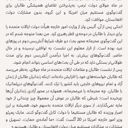
در ماه جولای دولت ترمپ به‌‌پذیرفتن تقاضای همیشگی طالبان برای
گفت‌وگوی مستقیم میان امریکا و این گروه، بدون مشارکت دولت
افغانستان، موافقت کرد.
اندکی پس از آن، آلیس ولز از وزارت امور خارجه هیأت دولت ایالات متحده را
برای دیدار با طالبان در دوحه‌ی قطر رهبری کرد. من بعدا متوجه شدم که در
این گفت‌وگوی محرمانه محور بحث دو طرف شرایط آتش‌بس دوم در روزهای
عید بوده است. از قرار معلوم این نشست به توافقی نرسیده و در حال
حاضر، گفت‌وگوهای بیش‌تر، به اجرا درآمدن آتش‌بس دوم برای مدت
طولانی‌تر بستگی دارد که در طی آن بحث‌های اساسی بتواند انجام شود.
پس از نشست طالبان و مقامات ایالات متحده در ماه جولای، به‌نظر می‌رسد
که طالبان خواسته‌های خود را افزایش داده‌اند: اینکه زندانیان طالبان از زندان
آزاد و تمام نیروهای خارجی باید کشور را ترک کنند. گفت‌وگوهای دیپلماتیک
با طالبان، چه محرمانه یا غیرمحرمانه، همواره در محور آزادی زندانیان آن‌ها
چرخیده است؛ شرطی که طالبان در عوض آن معمولا چیز چندانی از خود
مایه نمی‌گذارند. از سوی دیگر ایالات متحده به‌سهم خود، همیشه بر این
اصرار ورزیده که طالبان مستقیما با دولت کابل گفت‌وگو کنند. مایک پمپئو
وزیر امور خارجه امریکا در 20 آگست گفت: «ما آماده‌ی حمایت، تسهیل و
مشارکت در مذاکرات مستقیم میان دولت افغانستان و طالبان هستیم.»