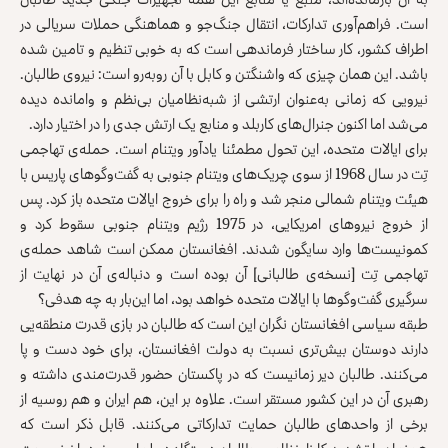
است. فراهم‌آوری تدارکات، انتقال جنگ‌جو و هماهنگی حملات سریالی در
اطراف کشور، کار ساختار فرماندهی است که به ‌خوبی تنظیم و تامین شده
باشد. این همان چیزی که واشنگتن و کابل با آن روبه‌رو است: نیروی طالبان.
نیرویی که زمانی به‌عنوان ارتشی از شبه‌نظامیان بی‌نظم و وامانده دیده
می‌شد اما اکنون جنرال‌های کاربلد و منابع یک ارتش جدی را در اختیار دارد.
برای ایالات متحده، این تحول مطمئنا یادآور ویتنام است. حمله‌ی تهاجمی
تِت در سال 1968 از سوی چریک‌های ویتنام جنوبی به گفت‌وگوهای پاریس با
هیئت ویتنام شمالی منجر شد و راه را برای خروج ایالات متحده باز کرد. پس
از خروج نیروهای امریکایی، در 1975 رژیم ویتنام جنوبی سقوط کرد و
کمونیست‌ها وارد سایگون شدند. افغانستان ممکن است شاهد حمله‌ی
تهاجمی تِت [نسخه‌ی طالبانی] آن بوده است و دنباله‌ی آن در نهایت از
سرگیری گفت‌وگوها با ایالات متحده خواهد بود، اما این‌بار به چه هدفی؟
طبقه سیاسی افغانستان نگران این است که طالبان در بازی قدرت منطقه‌یی
دارند دوستان بیش‌تری نسبت به دولت افغانستان، برای خود دست و پا
می‌کنند. طالبان دیر زمانیست که در پاکستان حضور قدرت‌مندی داشته و
رهبری آن در این کشور مستقر است. علاوه بر این، هم ایران و هم روسیه از
برخی از واحدهای طالبان حمایت تدارکاتی می‌کنند. قابل ذکر است که