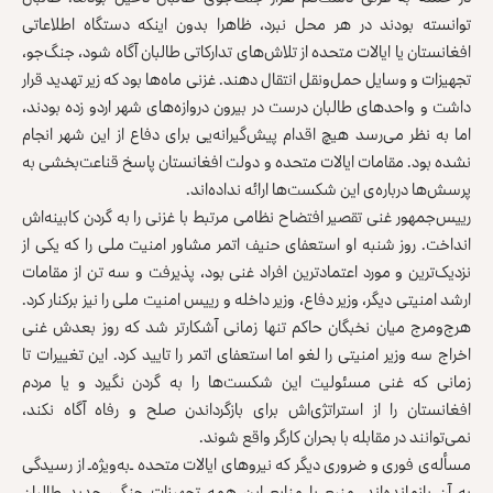
توانسته بودند در هر محل نبرد، ظاهرا بدون اینکه دستگاه اطلاعاتی
افغانستان یا ایالات متحده از تلاش‌های تدارکاتی طالبان آگاه شود، جنگ‌جو،
تجهیزات و وسایل حمل‌و‌نقل انتقال دهند. غزنی ماه‌ها بود که زیر تهدید قرار
داشت و واحدهای طالبان درست در بیرون دروازه‌های شهر اردو زده بودند،
اما به نظر می‌رسد هیچ اقدام پیش‌گیرانه‌یی برای دفاع از این شهر انجام
نشده بود. مقامات ایالات متحده و دولت افغانستان پاسخ‌ قناعت‌بخشی به
پرسش‌ها درباره‌ی این شکست‌ها ارائه نداده‌اند.
رییس‌جمهور غنی تقصیر افتضاح نظامی مرتبط با غزنی را به گردن کابینه‌اش
انداخت. روز شنبه او استعفای حنیف اتمر مشاور امنیت ملی را که یکی از
نزدیک‌ترین و مورد اعتمادترین افراد غنی بود، پذیرفت و سه تن از مقامات
ارشد امنیتی دیگر، وزیر دفاع، وزیر داخله و رییس امنیت ملی را نیز برکنار کرد.
هرج‌ومرج میان نخبگان حاکم تنها زمانی آشکارتر شد که روز بعدش غنی
اخراج سه وزیر امنیتی را لغو اما استعفای اتمر را تایید کرد. این تغییرات تا
زمانی که غنی مسئولیت این شکست‌ها را به گردن نگیرد و یا مردم
افغانستان را از استراتژی‌اش برای بازگرداندن صلح و رفاه آگاه نکند،
نمی‌توانند در مقابله با بحران کارگر واقع شوند.
مسأله‌ی فوری و ضروری دیگر که نیروهای ایالات متحده ـ‌به‌ویژه‌ـ از رسیدگی
به آن بازمانده‌اند، منبع یا منابع این همه تجهیزات جنگی جدید طالبان