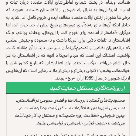
همانند ویتنام، در پشت همه‌ی لفاظی‌های ایالات متحده درباره ثبات و
امنیت، امریکایی‌ها به دنبال راه خروجی از افغانستان هستند. هرچند که
برخی‌ها هنوز در ارتش ایالات متحده مخالف ایده‌ی خروج کامل اند، شاید به
خاطر اینکه آن‌ها برای به‌یادآوری درس‌های تاریخ بیش از حد جوان اند، اما
دیگران «آماده‌تر از آماده» برای خروج اند. با این‌حال، برخلاف ویتنام، جنگ
افغانستان نه تلفات بالایی برای امریکا داشت و نه مسوده و جنبش‌ صلحی
که برنامه‌ریزان نظامی و تصمیم‌گیرندگان سیاسی باید با آن مقابله کنند.
واقعیت اسفناک این است که مردم امریکا با آنچه که در افغانستان به هر
حال اتفاق می‌افتد، درگیر نیستند. برای افغان‌هایی که تاریخ کشور شان را
خوانده‌اند، وضعیت کنونی بیش‌تر و بیش‌تر مانند رهایی است که آن‌ها پس
از ترک شوروی در سال 1989 از آن «رنج» بردند.
از روزنامه‌نگاری مستقل حمایت کنید
محدودیت‌های گسترده بر رسانه‌ها و فضای عمومی در افغانستان،
دسترسی شهروندان به اطلاعات مستقل را محدود کرده است. در
چنین شرایطی، «اطلاعات روز» متعهدانه و مستقل به کار خود ادامه
می‌دهد تا حقیقت قربانی خاموشی و فراموشی نشود.
ما وابسته به هیچ قدرتی نیستیم و تنها برای مردم می‌نویسیم.