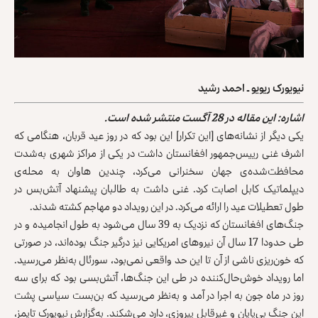
نیویورک ریویو ـ احمد رشید
اشاره: این مقاله در 28 آگست منتشر شده است.
یکی دیگر از نشانه‌های [این تکرار] این بود که در روز عید قربان، هنگامی که
اشرف‌ غنی رییس‌جمهور افغانستان داشت در یکی از مراکز شهری به‌شدت
محافظت‌شده‌ی جهان سخنرانی می‌کرد، چندین هاوان به محله‌ی
دیپلماتیک کابل اصابت کرد. غنی داشت به طالبان پیشنهاد آتش‌بس در
طول تعطیلات عید را ارائه می‌کرد. در این رویداد دو مهاجم کشته شدند.
جنگ‌های افغانستان که نزدیک به 39 سال می‌شود به‌ طول انجامیده و در
طی حدودا 17 سال آن نیروهای امریکایی نیز درگیر جنگ بوده‌اند، در صورتی
که خون‌ریزی ناشی از آن تا این حد واقعی نمی‌بود، سورئال به‌نظر می‌رسید.
اما رویداد خوش‌حال‌کننده در طی این جنگ‌ها، آتش‌بسی بود که برای سه
روز در ماه جون به‌ اجرا در آمد و به‌نظر می‌رسید که بن‌بست سیاسی پشت
این جنگ بی‌پایان و غیرقابل پیروزی، دارد می‌شکند. به‌‌گزارش نیویورک تایمز،