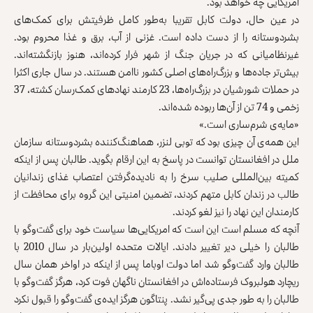
امریکایی چه خواهد بود.
در عین حال، دولت کابل تقریبا به‌طور کامل ظرفیتش برای کمک‌های
بشردوستانه را از دست داده است. غزنی از آب، برق و غذا محروم بود.
غیرنظامیانی که در جریان جنگ از شهر فرار کرده‌اند، هنوز بازنگشته‌اند.
بیش‌تر جاده‌ها و بزرگ‌راه‌های اصلی کشور ناامن هستند. در سال جاری اکثرا
در حملات‌ شورشیان در بزرگ‌راه‌ها، 23 کارمند نهادهای کمک‌رسان کشته‌، 37
زخمی و 74 تن از آن‌ها ربوده شده‌اند.
«مایه‌ی شرم‌ساری است.»
این همه‌ی آن‌ چیزی بود که توبی لنزر، هماهنگ‌کننده بشردوستانه سازمان
ملل در افغانستان توانست در پاسخ به این ارقام بگوید. طالبان پس از اینکه
کمیته بین‌المللی صلیب سرخ را به نادیده‌گرفتن اعتصاب غذای زندانیان
طالب در زندان کابل متهم کردند، تضمین امنیتی این گروه برای محافظت از
کارمندان این نهاد را نیز لغو کردند.
آنچه که مسلم است این است که امریکایی‌‌ها سیاست خود برای گفت‌وگو با
طالبان را خیلی دیر تغییر دادند. ایالات متحده اولین‌بار در سال 2010 با
طالبان وارد گفت‌وگو شد اما دولت اوباما پس از اینکه در اواخر همان سال
ریچارد هولبروک فرستاده‌‌اش در افغانستان ناگهان فوت کرد، هرگز گفت‌وگو با
طالبان را به ‌طور جدی پی‌گیر نشد. پنتاگون هرگز ایده‌ی گفت‌وگو را قبول نکرد