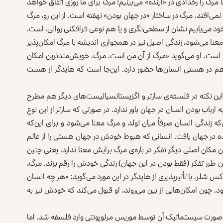
ا مرگ را رخدادی در «آینده» می‌بینیم؛ مرگ برای ما روزی اتفاق خواهد
ق نمی‌افتد. مرگ در ساختار «در جهان بودن» نهفته است. از این رو، مرگ
خود می‌یابیم نشان از سطحی‌نگری و یا هم نوعی فرافکنی روانی، است.
عنا می‌شود، زندگی اصیل نیز در همجواری اندیشه با مرگ امکان‌پذیر
 است. او می‌گوید «مرگ از آن من است. مرگ، خویش‌مندترین امکان
 در هستی انسان‌ها حضور دارد. این‌جا است که هایدگر از هست
 این نکته در فلسفه‌ی سارتر و اگزیستانسیالیست‌های دیگر هم مطرح
 ارباب بودن انسان در جهان باور ندارد. در صورتی که سارتر از این نوع
 زندگی انسان صرفاً میان تولد و مرگ معنا می‌شود و برای این‌که
 شده در جهان یافت. انسانی که هبوط خودش در جهان هستی را از عالم
کان اصلی دیگر تفکر در باره‌ی مرگ برایش معنا ندارد، یعنی چنین
ن طرز تفکر (فقط بودن در این جهان) زندگی خودش را رقم بزند. مرگ،
شلر، با تأثیر‌پذیری از هایدگر در این مورد می‌گوید: «هر چه انسان
 چون امکان‌هایی از بین می‌روند، او قبول می‌کند که خودش نیز به
صورت سیستماتیک آن توسط موریس مرلوپونتی وارد فلسفه شد. اما