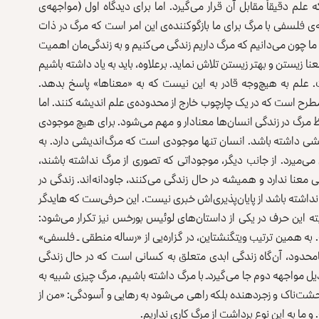
لم دقیقاً مقابل آن قرار می‌گیرد. اما برای دیدگاه اول (مواجهه‌ی
 فلسفی با مرگ برای ما بازگو‌کننده‌ی این امر است که مرگ در ذات
 ما چون می‌دانیم که مرگ داریم زندگی می‌کنیم و به زندگی‌مان اهمیت
 زیستن و بهتر زیستن تلاش نماید. برعلاوه، باید به یاد داشته باشیم
م به هیچ‌وجه قادر به این نیست که به «معناها» پاسخ بدهد.
طرح است که در یک چارچوب خارج از محدوده‌ی علم اندیشه کنند. اما
ظ مرگ در زندگی انسان‌ها معنادار و مهم می‌شود. برای هیچ موجودی
یشی داشته باشد. انسان تنها موجودی است که مرگ‌‌اندیشی دارد. به
ی‌میرد. از جانب دیگر، موجوداتی که تصوری از مرگ نداشته باشند،
معنا ندارد و همیشه در حال زندگی ‌می‌کنند، جاودانه‌اند. زندگی در
نداشته باشد از پایان‌پذیری‌اش خبری نیست. این حرفی‌ست که هایدگر
لبته این حرف در یکی از داستان‌های لوئیس بورخس نیز تکرار می‌شود:
 به همین ترتیب ویتگنشتاین، در گزاره‌یی از «رساله منطقی ـ فلسفی»
 نامحدود، آن‌گاه زندگی ابدی متعلق به کسانی است که در حال زندگی
 ذیل مواجهه دوم جا می‌‌‌گیرد‌ـ با مرگ داشته باشیم، مرگ چیزی شبیه به
شت‌ناک و زجر‌دهنده بلکه راهی می‌شود به رهایی و آسودگی: «من از
 ما به این نوع برداشت از مرگ کاری نداریم.