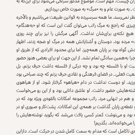
یگران چیست، مهم است. موضوع مذکور سرنخی می‌شود برای این‌که به
 ـ به صورت عام و به «مرگ» به صورت خاص بپردازیم.
‌نظر نمی‌رسد. ما همه سرسپرده به قوانین طبیعت می‌باشیم و بالآخره
ها چیزی که راجع به مرگ راتب می‌توان گفت این است که او «به‌هنگام»
 هیچ نکته‌ی برای‌شان نداشت. آگهی مرگش را نیز برای چند روزی
 مرده بود. دوستان و آشنایانش همه در مرگ او ضجه زدند، اظهار
واه بود بر پایان همه‌چیز. اما برای محدود افرادی که از طریق او
اجرا به‌همین سادگی تمام نشد. از این جهت او برای بعضی هنوز حضور
 نسبت او با فلسفه چه بود و چه درکی از فلسفه داشت حرف بزنم، بل
ضعیت فعلی ـ در فضای فرهنگی و نقادی حرف بزنم که چند صباحی بود
رزید. او دوست نداشت در دام «هیاهو» گرفتار شود. او از هیاهوی
وشته‌هایش حضور داشت. او عاشق دانایی بود و از این رو می‌خواست
 هم در تنهایی مرد. راتب مجموعه‌ امکانات بالقوه‌ی ‌ویژه بود که در
و نقطه‌ی پایان گذاشت بر همه‌ی این امکانات. پشت‌کار و صبوری او در
زنده بود و می‌نوشت کمتر کسی یافت می‌شد که بگوید نوشته‌هایش را
می‌خوانده‌اند. بگذریم!
تنده‌ی نا‌کامل است که مدام به سمت کامل شدن در حرکت است. دازاین