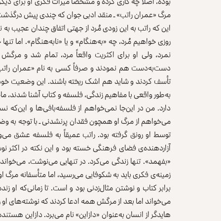
بوده، اصلاً چه کاری کرده و مشخصاً میراث فکری او برای د
مرگ «عمران راتب» ـ‌ ‌‌منقد ادبی جوان که چندی پیش درگذشت‌
این که راتب به این زودی مُرد از جهتی اتفاق چندان عجیب به 
روزی خواهیم مُرد، چه «به‌هنگام» و یا «نا‌به‌هنگام». اما تن
نمرد، ولی او برای اکثریت واقعاً مرد، تمام شد و مرگش
دست‌به‌دست هم نمودند و صرفاً کسی به نام «عمران راتب»
تأسف کردند و شاید هم اشک ریخته باشند. این وضعیت خودش گ
به‌طور واقعی با مفاهیم زندگی، فلسفه و کتاب آشنا شدند، م
دارد. من در این‌جا نمی‌خواهم از فلسفه‌بافی‌ها و این‌که
می‌خواهم از مرگ او همچون فقدان پر‌نشدنی ـ با توجه به و
توسط او رونق گرفته بود. راتب عمیقاً به فلسفه عشق می‌و
آزار‌دهنده‌ی فضای فرهنگی خسته بود و این نکته در اکثر ن
«بفهمد». تنها زندگی می‌کرد. در تنهایی می‌نوشت، می‌خواند و
زمینه‌ی فکری باید به شکوفایی می‌رسید، ‌اما متأسفانه مرگ ا
برابر کتاب و نوشتن مثال‌زدنی بود و است. تا زمانی‌که او 
می‌خواند اما بعد از مرگش همه ادعا کردند که نوشته‌های او را 
هایدگر از انسان به‌عنوان «دازاین» نام می‌برد. دازاین هس