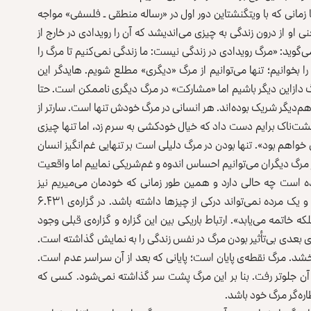
 زمانی‌ که با ویتگنشتاین دور اول در «رساله منطقی ـ فلسفی» مواجه
عنی او از درون زندگی به چیزی می‌اندیشد که آن ‌را رویدادی در خارج از
گی می‌بیند. مرگ، در زندگی نیست. او در گزاره‌ی ۶.۴۳۱۱ می‌گوید: «مرگ رویدادی در زندگی نیست: ما زندگی نمی‌کنیم تا مرگ را
 بخوانیم؛ تنها می‌توانیم از مرگ «دیگری» مطلع شویم. هایدگر این
 دازاین دیگر باشیم اما «مشارکت» در مرگ دیگری ناممکن است. حتا
‌دیگر شریک بوده‌اند. هر انسانی در مرگ خودش تنها است. سارتر از
شت‌ناک برایم دست داد که خیال خودکشی به سرم زد، اما تنها چیزی
 خواهم بود». تنها بودن در مرگ دلیلی است بر تنهایی غم‌انگیز انسان
در مرگ دیگران می‌توانیم احساس اندوه و غم‌شریکی نماییم اما واقعیت
ده است چه حالی دارد و همین طور زمانی که خودمان می‌میریم نیز
نمی‌دانیم چه اتفاقی افتاده است، چون ما آن زمان مرده‌ایم و یک مرده نمی‌تواند درکی از چیزها داشته باشد. در گزاره‌ی ۶.۴۳۱
 خاتمه می‌یابد». ارتباط باریکی بین این گزاره و گزاره‌ی قبلی وجود
اره‌ی بعدی بی‌تأثیر بودن مرگ در نفس زندگی را به نمایش گذاشته است.
ی‌بخشد. مرگ نقطه‌ی پایان است؛ پایانی که بعد از آن سراسر عدم است.
 آن جلوتر رفت. بنا بر این مرگ پشت سر گذاشته نمی‌شود. کسی که
اره‌گر مرگ خود باشد.