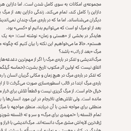
مجموعه‌ی امکانات به سوی کامل شدن است. اما دازاین هرگز 
دازاین را کامل کند، تمام می‌کند. زندگی دازاین بعد از مر
دیگران می‌شناساند. اما ما که در باره‌ی مرگ چندان نمی‌اندیش
بعد از او مرگ او است که می‌توانیم بدانیم او «کسی» بود.
هایدگر در بخشی از «هستی و زمان» نوشته است: «به یک مع
هستم». حالا ما می‌خواهیم این نکته را بیان کنیم که چگونه می
مرگ «بعد از راتب» باشد؟
مرگ‌اندیشی و تفکر در باره‌ی مرگ را اگر از مهم‌ترین دغدغه‌ه
اتفاق نیست که اولین اثر مکتوب تاریخ بشریت (حماسه گیلگمش
که تفکر در باره‌ی مرگ در هیچ زمان و مکانی گریبان انسان را ر
باره‌ی مرگ ابتدا در قالب اسطوره‌سازی صورت می‌گرفت تا از ای
خیال خام است. از مرگ گریزی نیست و قطعاً تلاش برای فرار مط
مانده است. ولی تلاش‌های نافرجام در این مورد انسان‌ها را به
منطقی برای مواجه شدن با آن دریابند. منطق مواجهه با م
تمام فلسفه را «تمهیدی برای مرگ» و سر و ته فلسفه شوپنه
ژرف‌ترین لایه‌اش مشق مرگ دانسته‌اند. مرگ‌اندیشی با فراز و 
هایدگر در کتاب «هستی و زمان» این مسأله را بیشتر از ق