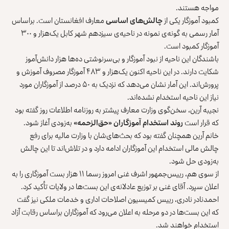
مواجه هستند.
کمبود آموزگار یکی از
چالش‌های اساسی
معارف افغانستان است. براساس
آمار رسمی به گونه‌ی نمونه در ناحیه‌ی سیزدهم شهر کابل یک‌هزار و ۳۰۰
آموزگار کمبود است.
باشندگان این ناحیه از نبود آموزگار و بی‌سرنوشتی ده‌ها هزار دانش‌آموز
شکایت دارند. در این ناحیه اکنون یک‌هزار و ۴۸۳ آموزگار مصروف آموزش و
پرورش‌اند. این آمار نشان می‌دهد که نزدیک به ۵۰ درصد از آموزگاران مورد
نیاز این ناحیه استخدام نشده‌اند.
نجیبه آرین، سخن‌گوی وزارت معارف پیشتر به روزنامه اطلاعات روز گفته بود
که قرار است
روند استخدام آموزگاران «حق‌الزحمه»
به‌زودی آغاز شود.
خانم آرین همچنان گفته بود که بحث‌های‌شان با وزارت مالیه برای رفع
چالش مالی استخدام این آموزگاران‌ ادامه دارد و در تلاش‌اند تا این چالش
به‌زودی حل شود.
از سوی هم، رییس‌جمهور اشرف غنی امروز رسما ۱۱ هزار بست آموزگاری را به
اعلان سپرد. آقای غنی بر توزیع عادلانه‌ی این بست‌ها در ولایات تأکید کرد.
احمدنادر نادری، رییس کمیسیون اصلاحات اداری و خدمات ملکی نیز گفت
که این بست‌ها در دو مرحله به اعلان می‌رود که آموزگاران براساس رقابت آزاد
استخدام خواهند شد.