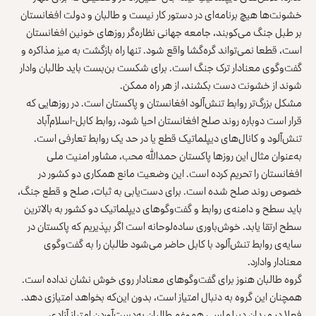
خشونت‌ها هیچ برنامه‌‌ای در دستور کار نیست و طالبان و دولت افغانستان
بر طبل جنگ می‌کوبند، جامعه جهانی نظاره‌گر روزهای خونین افغانستان
است، قطعا نمی‌تواند گره‌گشا واقع شود. تنها راه بازگشت به میز مذاکره و
گفت‌وگوی معنادار ترک جنگ است. برای شکست بن‌بست باید طالبان وادار
شوند از خشونت دست بکشند، از هر راه ممکن.
مشکل بزرگ‌تر روابط تنش‌آلود افغانستان و پاکستان است. در روزهایی که
قرار است دوباره روند صلح افغانستان احیا شود، روابط کابل-اسلام‌آباد
تنش‌آلود و کانال‌های دیپلماتیک قطع یا در حد یک روابط تعارفی است.
به‌عنوان مثال این روزها پاکستان حمدالله محب، مشاور امنیت ‌ملی
افغانستان را تحریم کرده است. این وضعیت مانع همکاری دو کشور در
خصوص روند صلح شده است. برای دست‌یابی به ثبات، صلح و قطع جنگ،
باید سطح و دامنه‌ی روابط و گفت‌وگوهای دیپلماتیک‌ دو کشور به بالاترین
سطح ارتقا یابد. خوش‌باوری ساده‌لوحانه است اگر بپذیریم که پاکستان در
سایه‌ی روابط تنش‌آلود با کابل حاضر می‌شود طالبان را به گفت‌وگوی
معنادار وادارد.
گروه طالبان هنوز برای گفت‌وگوهای معنادار روی خوش نشان نداده است.
همچنان این گروه به دنبال امتیاز است، بدون این‌که بخواهد امتیازی دهد.
فعلا در میدان دیپلماسی هم‌وغم طالبان به‌دست‌آوردن امتیاز آزادی