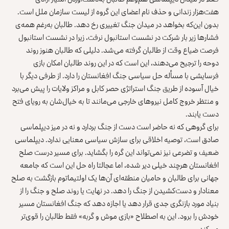
هفت‌هزار زندانی و حذف نام اعضای این گروه از لیست سازمان ملل است.
بدون این‌که بخواهد در میدان جنگ تغییری رخ دهد. طالبان به‌رغم همه‌ی
فشارها زیر بار شرکت در نشست استانبول نرفت، زیرا در نشست استانبول
فرصت ضیاع وقت از طالبان گرفته می‌شد. دلیلی که طالبان هنوز روند
دوحه را ترجیح می‌دهند، این است که در این روند طالبان امکان بازی
فرسایشی با مسأله حل سیاسی جنگ افغانستان را دارد. از طرفی دیگر با
خیال آسوده از طریق جنگ استراتژی حصر کابل و مراکز ولایات را پیش می‌برد
و منتظر خروج کامل نیروهای خارجی می‌مانند تا به خیال‌شان به رویای فتح
دست یابند.
برای گروهی که نه حاضر است دست از جنگ بردارد و نه در میز دیپلماسی
صادق است، توصیه اخلاقی برای سازش سیاسی معنایی ندارد. دیپلماسی
ضعیف و تضرعی نیز نمی‌تواند این گره را بگشاید. برای مسیر درست صلح
افغانستان هرچند خیلی دیر شده، اما عجالتا راه حل این است که جامعه
جهانی برای طالبان و حامیان منطقه‌ای آن‌ها یک اولتیماتوم بازگشت به صلح
معنادار و دست‌کشیدن از جنگ را دهد. در نهایت یا روند صلح و جنگ را از
بنیاد مورد بازنگری جدی قرار دهد یا اجازه دهد که جنگ افغانستان مسیر
خودش را برود. این به اصطلاح «بازی موش و گربه» فقط طالبان را قوی‌تر
می‌کند.