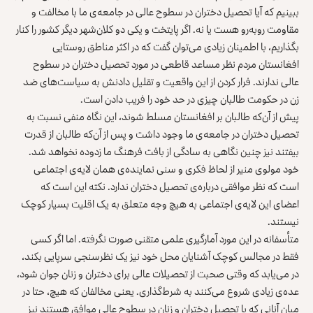
ببینیم که آیا تحصیل دختران در سطوح عالی در جامعه‌ی ما با مخالفت و
مقاومت روبه‌رو هست یا نه. اگر پایتخت و یکی دو کلان‌شهر دیگر کشور را کنار
بگذاریم، با اطمینان زیادی می‌توان گفت که در اکثر مناطق روستایی
افغانستان مردم نظر مساعد قاطعی در مورد تحصیل دختران در سطوح
عالی ندارند. فرار کردن از این واقعیت و تقلیل دادنش به سیاست‌های ضد
زن در حکومت طالبان چیزی در حد خود را فریب دادن است.
پیش از آن‌که طالبان بر افغانستان مسلط شوند، این نگاه منفی نسبت به
تحصیل دختران در جامعه‌ی ما وجود داشت و پس از آن‌که طالبان از قدرت
بیفتند نیز چنین نگاهی به سادگی از بافت فرهنگ ما زدوده نخواهد شد.
خود مولوی منیر از لحاظ فکری و سنی نماینده‌ی همان لایه‌ی اجتماعی
است که نظر موافقی درباره‌ی تحصیل دختران ندارد. نکته این است که
اعضای این لایه‌ی اجتماعی به هیچ وجه متعلق به یک اقلیت بسیار کوچک
نیستند.
متأسفانه در این مورد آمارگیری علمی متقنی صورت نگرفته. اما اگر کسی
فقط در مجالس کوچک آشنایان محل خود نیز یک نظرسنجی سرپایی بکند،
در می‌یابد که وقتی صحبت از تحصیلات عالی برای دختران و زنان جوان شود،
عده‌ی زیادی شروع می‌کنند به شرط‌‌گذاری. یعنی مخالفان که هیچ، حتا در
میان آنانی که با تحصیل دختران و زنان در سطوح عالی موافق هستند نیز