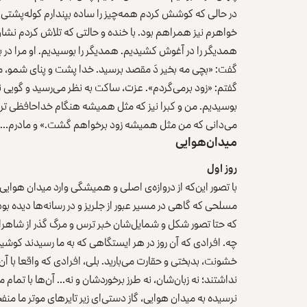
در حالی که کوشش کردم همه‌چیز را ساده بپندارم کوله‌پشتی‌ا
خواهرم نیز همراهم بود. با خنده و حالتی که تلاش کردم نش
همدیگر را در آغوش کشیدیم. همدیگر را بوسیدیم. او مرا در 
گفت: «بچی مه بخیر دَ مقصد برسید. خدا پشت و پنای شمو، مو
گفتم: «زود برمی‌گردم». عزت‌، ساکت به نظر می‌رسید و گویی ن
بوسیدیم. من و کبرا نیز که مثل همیشه هنگام خداحافظی ترس
می‌دانی که من مثل همیشه زود برخواهم گشت.» و مادرم…
میدان هوایی
روز اول
با تصور این‌که از دروازه‌ی اصلی و همیشگی وارد میدان‌ هوایی 
مسلحی که گاهی در مسیر عبور از جلریز و در رسانه‌ها دیده بو
که حتا تصور شکل و شمایل‌شان خبر ترس و مرگ گذر از شاهراه‌
چه. افرادی که آن روز در هر ایستگاهی که به ما رسیدند کوشیدن
خشونت، بدبختی و حقارت می‌بارید. بلی، افرادی که واقعا با 
نداشتند؛ نه زبان‌شان، نه طرز برخوردشان و نه… آن‌ها با تمام مع
نرسیده به میدان‌ هوایی، گاز دستی‌ای زیر تایرهای موتر ما م