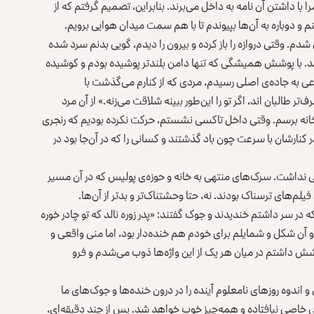
ا داشتن آن نامه به داخل می‌برند. بنابراین، تصمیم گرفتم که از
نم و دوباره به آن‌ها بپیوندم تا با هم سمت میدان هوایی برویم.
شدم. وقتی دروازه را باز کرده و بیرون را دیدم، گویی بدنم سرد شده
اشد. با پوشش همیشگی که تنها دامن بلندتر پوشیده بودم و کوشیده
رعی به جاده‌ی اصلی رسیدم، مردی که از کنارم می‌گذشت با
ر طالبان اند، اگر تو را این‌طور ببینه شلاقت می‌زنه.» از آن مرد
 خانه برسم. وقتی داخل تاکسی نشستم، حرکت نکرده بودیم که رنجری
ر کنارشان با سرعت چون باد گذشتند و کسانی را که در آن‌جا بود در
ی نداشت. سرک‌های منتهی به خانه و حوزه‌ی پولیس که در آن مسیر
لم‌های ترسناک بودند. نه، حتا وحشتناک‌تر و بدتر از آن‌ها.
 در سر داشتم خندیدند و جوک گفتند: «پدر زوره نالد که تو چادر خوره
آن شکل و شمایلم برای خودم هم خنده‌دار بود، اما منی واقعی و
وشش داشتم در میان هر یک از این واژه‌ها ذوب می‌شدم و فرو
 اندوه روزهای نامعلوم آینده را در درون خنده‌ها و جوک‌های ما
قی خاصی نیافتاده و همه‌چیز خوب خواهد شد. پس از چند دقیقه‌ای،