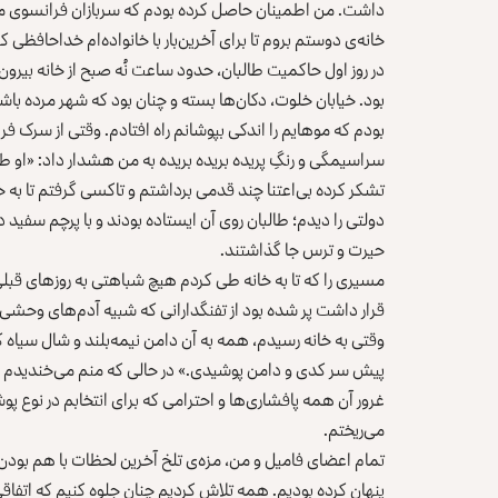
داشت. من اطمینان حاصل کرده بودم که سربازان فرانسوی مرا ب
خانه‌ی دوستم بروم تا برای آخرین‌بار با خانواده‌ام خداحافظی ک
در روز اول حاکمیت طالبان، حدود ساعت نُه صبح از خانه بیرون 
بود. خیابان خلوت، دکان‌ها بسته و چنان بود که شهر مرده ب
بودم که موهایم را اندکی بپوشانم راه افتادم. وقتی از سرک ف
سراسیمگی و رنگِ ‌پریده بریده بریده به من هشدار داد: «او طرف‌ت
تشکر کرده بی‌اعتنا چند قدمی برداشتم و تاکسی گرفتم تا به
دولتی را دیدم؛ طالبان روی آن ایستاده بودند و با پرچم سفید د
حیرت و ترس جا گذاشتند.
مسیری را که تا به خانه طی کردم هیچ شباهتی به روزهای قبل
قرار داشت پر شده بود از تفنگدارانی که شبیه آدم‌های وحشی فی
وقتی به خانه رسیدم، همه به آن دامن نیمه‌بلند و شال سیاه که
پیش سر کدی و دامن پوشیدی.» در حالی که منم می‌خندیدم و 
غرور آن همه پافشاری‌ها و احترامی که برای انتخابم در نوع پ
می‌ریختم.
تمام اعضای فامیل و من، مزه‌ی تلخ آخرین لحظات با هم بودن و
پنهان کرده بودیم. همه تلاش کردیم چنان جلوه کنیم که اتفا