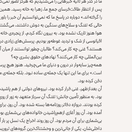
ما در گذر هر ثانیه خبرهایی را می‌شنیدیم که هرگز تصور نمی‌ک
پس از انتظار طاقت‌فرسای جمع ما، زهرا به خانه رسید. همین ک
را گرفته‌اند.» دوباره در پاسخ ما که نمی‌توانستیم آن خبر را ب
حالی که تفنگ و سلاح‌های سنگین به دوش داشتند، می‌گشتند
هوا هنوز تاریک نشده بود. به بیرون نگاه کردم، از پنجره‌ی خ
اقیانوسی از شک و تردید غوطه‌ور بودیم. پرسش‌های زیادی در ذ
هستند؟ غنی چه کار می‌کند؟ طالبان چطور توانستند از میان 
بین‌المللی چه کار می‌کنند؟ نهادهای حقوق‌ بشری چه؟
همه‌چیز سایه‌وار در درون و دنیای ما می‌چرخید. هنوز هیچ پر
است.» برای ما این تنها یک جمله‌ی ساده نبود. بلکه جمله‌ی م
دفن کرده بود.
آن بعدازظهر، غنی فرار کرده بود. نیروهای دولتی از هم پاشید
بود. به منظور تأمین جانش؛ تفنگ آن سرباز متعهد به زور از ر
کرده بودند. دروازه دفاتر روزنامه‌ها بسته شده بود. آن روز،
آمده بود. آن روز آغازی ازهم‌پاشیدن خانواده‌های بی‌شماری بود
بی‌شماری برای آن مردم بود. آن روز روند اخراج یک نسل پر بار 
داخلی‌شان، یکی از جانی‌ترین و وحشتناک‌ترین گروه‌های ترو