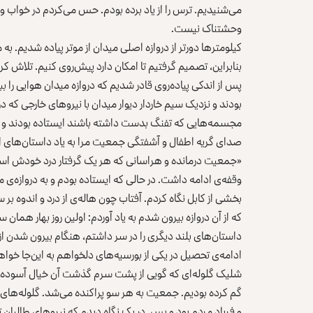
می‌شنیدیم. ترس را از یاد برده بودم. حس می‌کردم در خواب 
وحشتناک نیست.
کیلومترها دورتر از دروازه اصلی میدان از موتر پیاده شدیم. به
بنابراین، تصمیم گرفتیم تا امکان دارد پیش‌روی کنیم. تلاش ک
پس از اندکی پیاده‌روی قادر شدیم که دروازه میدان هوایی را بب
بودند و نزدیک سیم خاردار دیوار میدان با نیروهای خارجی که 
مجسمه‌هایی که تفنگ بدست داشته باشند ایستاده بودند و ح
صدای گریه اطفال و آشفتگی جمعیت مرا به یاد داستان‌های ان
«جمعیت درمانده و هراسانی که هر یک گرفتار درد خودش است
وقفه‌ی ادامه داشت. در حالی که ایستاده بودم و به دروازه‌ی 
بخشی از کابل نگاه کردم. آفتاب ‌چون هاله‌ی از درد و اندوه ب
که از آن دروازه بیرون شدم به یاد آوردم: اولین روز بهار همان سا
داستان‌های بلند دیگری را در سر داشتم، هنگام بیرون شدن از
ادامه‌ی تحصیل در یکی از بورسیه‌های دلخواهم به این‌جا خواه
شلیک گلوله‌ای که گویی از پشت سرم گذشت آن خیال آسوده و ر
گم کرده بودیم. جمعیت به هر سو پراکنده می‌شد. گلوله‌های
و فریاد مردم بود و بس. در یک نگاه دیدم که نیروهای طالبان 