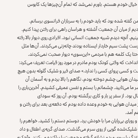
و خیال خودم هستم. باورم نمی‌شد که تمام آن‌چیزها یک کابوس
 من گفته شده بود که باید خودم را به سربازان فرانسوی برسانم.
ردیم از میان آن جمعیت آشفته و هراسان راهی برای رفتن پیدا کنیم.
ینیم. آنچه دیدم شبیه جمعیت انسانی نبود. افرادی روی دیوار بالا رفته
درست پشت سیم خاردار ایستاده بودند چانه‌زنی می‌کردند. آن‌ها مثل
تا یک کلمه هم با مردمی «این‌سوی» دیوار صحبت نمی‌کردند.
داخت که وقتی کودک بودم مادرم در مورد روز قیامت تعریف می‌کرد:
 و کسی پروای کسی را ندارد.» صدای فیر و شلیک گلوله بدون هیچ
میدان هوایی چشم دوخته بودم، نگاهم را بالا بردم و به آسمان آن
ر سر ما می‌تابید. چشمانم را بستم و نفس عمیقی کشیدم. آخرین‌باری را
ل بود. از سفر پر بار و کاری برگشته بودم. آن‌ روز که سودای
 میدان هوایی به خودم وعده داده بودم که دفعه‌ی بعد برای رفتن و
م آمد.
ویای بی‌پایان مرا با خودش برد. دوستم دستم را کشید. خواهرم را
 شلیک‌شده گویی از روی سرم می‌گذشت. صدای گریه‌ی اطفال و داد
تفنگ را سوی مردم نشانه گرفته و جمعیت را پراکنده می‌کنند. «پُچک»