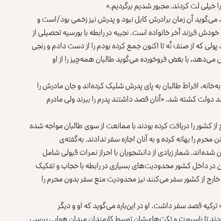
 را خیلی لت کردند. مجبور شدیم برگردیم.»
ه، می‌گوید آن زمان برادرش کابل نبود و پدرش نیز زخمی بود/است و
ودش فرزند آخر خانواده است. نجیبه در رابطه با بورسیه تحصیلی‌ از
لی که از صنف نُه تا اکنون جمع کرده بودم را از دست دادم و رنجی
 می‌دهد، با بغض فروخورده می‌گوید طالبان همه‌چیز را از او
به‌خانه، افراط طالبان به پای پدرش شلیک کرده‌اند و جان مادرش را
د دولت کشته شد. «آنان قصد داشتند پدرم را ببرند ولی مادرم
از کشور را دریافت کرده بودند با ممانعت از سوی طالبان مواجه شده
حرم را بهانه کرده و به آنان اجازه سفر ندادند. به‌گفته‌ی
شده‌اند. شمار زیادی از دانشجویان با احراز نمرات قبولی شامل
ای زنان در داخل کشور محدودیت‌های بسیاری در رابطه با حجاب و تفکیک
 خارج از کشور سفر می‌کنند نیز محدودیت منع سفر بدون محرم را
رکیه قصد سفر داشت. او در این‌باره می‌گوید که او و دیگر
دند تا پاسپورت و تکت‌های‌شان توسط کارمندان میدان هوایی بررسی