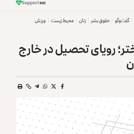
d
e
p
e
n
d
e
n
t
J
Support
a
t
r
o
z
a
l
o
u
i
t
r
گفت‌وگو
حقوق بشر
زنان
محیط زیست
ورزش
ر؛ رویای تحصیل در خارج
ن