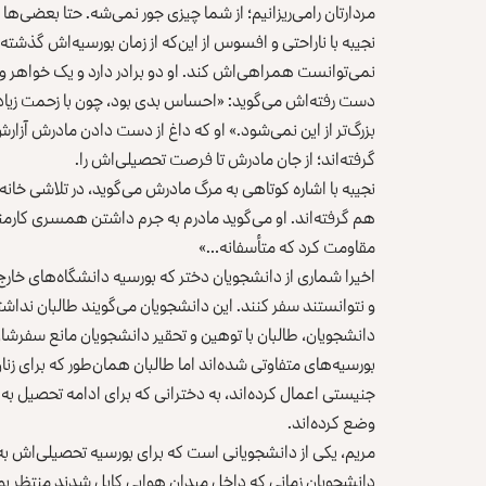
مردارتان رامی‌ریزانیم؛ از شما چیزی جور نمی‌شه. حتا بعضی‌ها
نجیبه با ناراحتی و افسوس از این‌که از زمان بورسیه‌اش گذشت
نمی‌توانست همراهی‌اش کند. او دو برادر دارد و یک خواهر و خ
دست رفته‌اش می‌گوید: «احساس بدی بود، چون با زحمت زیاد پو
بزرگ‌تر از این نمی‌شود.» او که داغ از دست دادن مادرش آزارش
گرفته‌اند؛ از جان مادرش تا فرصت تحصیلی‌اش را.
نجیبه با اشاره کوتاهی به مرگ مادرش می‌گوید، در تلاشی خانه‌
هم گرفته‌اند. او می‌گوید مادرم به جرم داشتن همسری کارمن
مقاومت کرد که متأسفانه…»
اخیرا شماری از دانشجویان دختر که بورسیه دانشگاه‌های خارج 
و نتوانستند سفر کنند. این دانشجویان می‌گویند طالبان نداشتن م
دانشجویان، طالبان با توهین و تحقیر دانشجویان مانع سفرشان 
بورسیه‎‌های متفاوتی شده‌اند اما طالبان همان‌طور که بر
جنیستی اعمال کرده‌اند، به دخترانی که برای ادامه تحصیل به
وضع کرده‌اند.
مریم، یکی از دانشجویانی است که برای بورسیه تحصیلی‌اش به ت
دانشجویان زمانی که داخل میدان هوایی کابل شدند منتظر بو