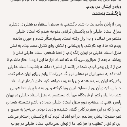
ویژه‌ی ایشان من بودم.
بازگشت به هند
پس از پایان مأموریت به هند برگشتم. به محض استقرار در هتلی در دهلی،
سراغ استاد خلیلی را در پاکستان گرفتم. متوجه شدم که استاد خلیلی
منتظر من نمانده و به ایران رفته است. بسیار متأثر شدم و حیران مانده
بودم که حالا چه کار کنم. با پریشانی و تلاش برای کنترل عصبانیت، به تلفن
منزل استاد خلیلی در تهران زنگ زدم. از قضا شخص استاد خلیلی تلفن را
برداشت، بعد از احوال‌پرسی، گفتم که استاد قرار ما این نبود، انتظار داشتم تا
من از کابل برمی‌گردم، شما در پاکستان تشریف داشته باشید. استاد خلیلی
گفت که به سفیر ایران در دهلی نو زنگ می‌زند تا برایم ویزای ایران صادر کند،
وقتی‌که ایران رسیدم همه چیز را تعریف خواهد کرد. طبق فرمایش استاد
خلیلی، فردای آن روز از سفارت ایران ویزا گرفته و روز بعد با پرواز خط هوایی
هند به ایران رفتم. از فرودگاه مهرآباد مستقیم به منزل استاد خلیلی در تهران
پارس رفتم. در طبقه‌ی دوم منزل استاد خلیلی دوبه‌دو باهم نشسته همه‌ی
آنچه را که در این سفر در کابل گفته، شنیده و دیده بودم، جزبه‌جز به سمع و
نظر حضرت ایشان رساندم. در آخر اضافه کردم که از پاکستان راحت‌تر می‌شد
این توافق را تعقیب و اجرا کرد اما از تهران نمی‌دانم. استاد خلیلی در جواب