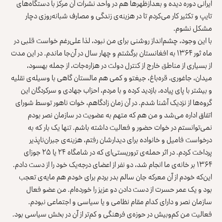
ایرانی دوره دیده و بعدازظهر‌ها هم در واحد نشرات آن مرکز با دستگاه‌های
تایپ و تکثیر کار می‌کردم تا در هزینه‌ی زندگی و مصارف شبانه‌روزی دچار
مشکل نشوم.
با این وجود، چشم‌انداز روشنی برای من نبود، لذا علی‌رغم خواست قلبی در
ماه ثور ۱۳۶۴ به افغانستان برگشتم و چهار سال در آن‌جا ماندم. در این مدت
از بسیاری از مناطق خارج از کنترل دولت در هزاره‌جات، از جمله بهسود،
میدان، جاغوری، قره‌باغ، جیغتو ‌و کمی هم مالستان گاهی با وسیله‌ی نقلیه
و بیشتر با پای پیاده، بازدید کرده و با مردم، احزاب جهادی و سرکردگان این
گروه‌ها از نزدیک آشنا شدم. در آن زمان زادگاهم، خوات ناهور توسط شورای
اتفاق اداره می‌شد و من هم که متهم به عضویت در سازمان نصر بودم
نمی‌توانستم در خوات حضور و فعالیت داشته باشم. تنها یک بار که به
درخواست فامیل و خانواده برای دیدارشان رفتم، هزینه‌ی جبران‌ناپذیر
پرداخت کردم. در اثر حمله‌ی تروریستی‌ای که در شامگاه ۲۴ یا ۲۵ جوزای
۱۳۶۴ بر خانه‌ی ما انجام شد، دو نفر از اعضای درجه‌یک خود را از دست دادم.
این‌که خودم از آن معرکه جان سالم بدر بردم برای خودم هم مایه‌ی تعجب
بود و یک عمر حسرت از دست دادن دو عزیز را خورده‌ام. من عضو فعال
سازمان نصر و دارای کدام مقام نظامی و یا سیاسی و اجتماعی نبودم.
فعالیت من کم‌وبیش در حوزه‌ی فرهنگی و کم‌تر از آن در بخش سیاسی بود.