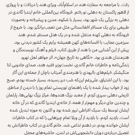
رفت. با مراجعه به سفارت هند در اسلام‌آباد، ویزای هند را دریافت و با پروازی
از لاهور پاکستان به دهلی نو رفتم. فرودگاه بین‌المللی خانم ایندرا گاندی در
دهلی به بزرگی یک شهر بود، بسیار با شکوه، مدرن و پیشرفته و به‌صورت
طبیعی برای یک مسافر افغانستانی مثل من تعجب‌برانگیز بود. با خروج از
فرودگاه به دهلی کهنه منتقل شده و در یک هتل مستقر شدم. هند
سرزمین عجایب با افسانه‌های کهن همیشه برایم یک کشور دیدنی بود.
پیش از این آشنایی من با هند از طریق کتاب، فیلم و آهنگ نویسندگان و
هنرمندان هندی بود. «نگاهی به تاریخ جهان»، اثر جواهر لعل نهرو،
زندگی‌نامه و خاطرات خانم گاندی، نخست‌وزیر فقید هند، صدای جادویی لتا
منگیشکر، فیلم‌های بالیودی با هنرمندی آمیتاب باچان از جمله‌ی این آثار
بود. با این اشتیاق، علی‌رغم این‌که شب دیر رسیده، بسیار خسته بودم، صبح
زود از خواب بیدار شده با یک راهنمای توریستی تمام روز را با دیدن از مناطق
تاریخی دهلی سپری کردم. از معبد بزرگ هندوها، مرکز بزرگ بهایی‌ها، پارلمان
و چندین جای دیگر و مهم‌تر از همه، از خانه‌ی ایندیرا گاندی که در آن خانه
ایشان توسط یک سیک افراطی ترور شده بود و اکنون به موزه تبدیل شده
است، بازدید کردم. با بازدید از آن ویلا تمام چیزهایی را که در کتاب خاطرات
ایشان خوانده بودم، در ذهنم تداعی شد. خانم گاندی در کتاب خاطراتش به
تفصیل درباره‌ی دوران دانشجویی‌اش در لندن، حاشیه‌های محفل