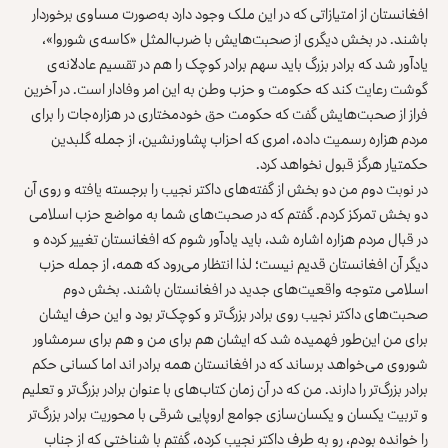
افغانستان از امتیازاتی که در این ملک وجود دارد به‌صورت مساوی برخوردار
باشند. در بخش دیگری از صحبت‌هایش با ضرب‌المثل «کاسه‌ی شوروا»،
یادآور شد که برادر بزرگ باید سهم برادر کوچک را هم در تقسیم عادلانه‌ی
گوشت رعایت کند که حکومت و حزب وطن به این امر وفادار است. در آخرین
فراز از صحبت‌هایش گفت که حکومت حق خودمختاری در هزاره‌جات را برای
مردم هزاره رسمیت داده، امری که احزاب پشاورنشین، از جمله گلبدین
حکمتیار هرگز قبول نخواهد کرد.
در نوبت دوم من دو بخش از گفته‌های داکتر نجیب را برجسته یافته و روی آن
دو بخش تمرکز کردم. گفتم که در صحبت‌های شما به مواضع حزب اسلامی
در قبال مردم هزاره اشاره شد، باید یاد‌آور شوم که افغانستان تغییر کرده و
دیگر آن افغانستان قدیم نیست؛ لذا انتظار می‌رود که همه، از جمله حزب
اسلامی متوجه واقعیت‌های جدید در افغانستان باشند. بخش دوم
صحبت‌های داکتر نجیب روی برادر بزرگ‌تر و کوچک‌تر بود و این حرف ایشان
برای من این‌طور فهمیده شد که ایشان هم برای من و هم برای سرمشاور
شوروی می‌خواهد برساند که در افغانستان همه برادر اند اما کسانی حکم
برادر بزرگ‌تر را دارند. من که در آن زمان کتاب‌های با عنوان برادر بزرگ‌تر و تعلیم
و تربیت یکسان و یکسان‌سازی جوامع اروپایی شرقی با محوریت برادر بزرگ‌تر
را خوانده بودم، رو به طرف داکتر نجیب کرده، گفتم با شناختی که از جناب