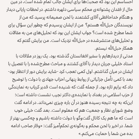
احساسم این بود که صحبت‌ها برای ایشان جالب تمام شده است، در عین
حال از فقدان پشتوانه‌ی محکم سیاسی دلهره داشتم. در لحظات پایانی دیدار
و هنگام خداحافظی آقای کشتمند با لحن صمیمانه پرسید که من از
نویسندگان حبل‌الله هستم؟ من از ایشان پرسیدم که چطور این سؤال برای
شما مطرح شده است؟ جواب ایشان این بود که تحلیل‌های من به مقالات
و تحلیل‌های منتشرشده در حبل‌الله نزدیک است. من برایش گفتم که
همکار حبل‌الله نیستم.
مدتی از دیدارهایم با سفیر افغانستان گذشته بود. یک روز در ملاقات با
استاد خلیلی جریان دیدار با آقای کشتند و مباحث مطرح‌شده را با تفصیل با
ایشان در میان گذاشتم. اول کمی تعجب کرد -شاید برایش دور از انتظار بود-
بعد با کمی تأمل جزئیاتی از روابط پنهانی احزاب جهادی با دولت را توضیح
داد که برایم تازه بود. از جمله گفت که شنیده است قدیر کریاب به نمایندگی
از حزب اسلامی در بغداد با نماینده‌ی داکتر نجیب نشست داشته است؛
این‌که به چه نتیجه رسیده هنوز در آن باره چیزی نمی‌داند. در ادامه گفت
وضع شورای نظار و جمعیت هم که معلوم است. بعد گفت خیلی خوب
است که ما هم یک کانال گفت‌وگو با دولت داشته باشیم و چه‌کسی بهتر از
شما. در اخیر با لحن محکم و به‌گونه‌ی تحکم‌آمیز گفت: «وقار صاحب ادامه
بده من شما را حمایت می‌کنم.»