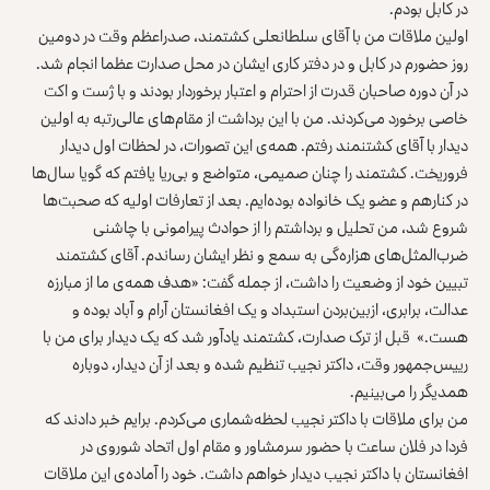
در کابل بودم.
اولین ملاقات من با آقای سلطانعلی کشتمند، صدراعظم وقت در دومین
روز حضورم در کابل و در دفتر کاری ایشان در محل صدارت عظما انجام شد.
در آن دوره صاحبان قدرت از احترام و اعتبار برخوردار بودند و با ژست و اکت
خاصی برخورد می‌کردند. من با این برداشت از مقام‌های عالی‌رتبه به اولین
دیدار با آقای کشتنمند رفتم. همه‌ی این تصورات، در لحظات اول دیدار
فروریخت. کشتمند را چنان صمیمی، متواضع و بی‌ریا یافتم که گویا سال‌ها
در کنارهم و عضو یک خانواده بوده‌ایم. بعد از تعارفات اولیه که صحبت‌ها
شروع شد، من تحلیل و برداشتم را از حوادث پیرامونی با چاشنی
ضرب‌المثل‌های هزاره‌گی به سمع و نظر ایشان رساندم. آقای کشتمند
تبیین خود از وضعیت را داشت، از جمله گفت: «هدف همه‌ی ما از مبارزه
عدالت، برابری، ازبین‌بردن استبداد و یک افغانستان آرام و آباد بوده و
هست.» قبل از ترک صدارت، کشتمند یادآور شد که یک دیدار برای من با
رییس‌جمهور وقت، داکتر نجیب تنظیم شده و بعد از آن دیدار، دوباره
همدیگر را می‌بینیم.
من برای ملاقات با داکتر نجیب لحظه‌شماری می‌کردم. برایم خبر دادند که
فردا در فلان ساعت با حضور سرمشاور و مقام اول اتحاد شوروی در
افغانستان با داکتر نجیب دیدار خواهم داشت. خود را آماده‌ی این ملاقات