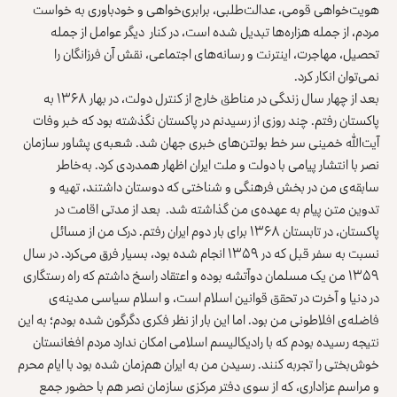
هویت‌خواهی قومی، عدالت‌طلبی، برابری‌خواهی و خود‌باوری به‌ خواست
مردم، از جمله هزاره‌ها تبدیل شده است، در کنار دیگر عوامل از جمله
تحصیل، مهاجرت، اینترنت ‌و رسانه‌های اجتماعی، نقش آن فرزانگان را
نمی‌توان انکار کرد.
بعد از چهار سال زندگی در مناطق خارج از کنترل دولت، در بهار ۱۳۶۸ به
پاکستان رفتم. چند روزی از رسیدنم در پاکستان نگذشته بود که خبر وفات
آیت‌الله خمینی سر خط بولتن‌های خبری جهان شد. شعبه‌ی پشاور سازمان
نصر با انتشار پیامی با دولت و ملت ایران اظهار همدردی کرد. به‌خاطر
سابقه‌ی من در بخش فرهنگی و شناختی که دوستان داشتند، تهیه و
تدوین متن پیام به عهده‌ی من گذاشته شد. بعد از مدتی اقامت در
پاکستان، در تابستان ۱۳۶۸ برای بار دوم ایران رفتم. درک من از مسائل
نسبت به سفر قبل که در ۱۳۵۹ انجام شده بود، بسیار فرق می‌کرد. در سال
۱۳۵۹ من یک مسلمان دوآتشه بوده و اعتقاد راسخ داشتم که راه رستگاری
در دنیا و آخرت در تحقق قوانین اسلام است، و اسلام سیاسی مدینه‌ی
فاضله‌ی افلاطونی من بود. اما این بار از نظر فکری دگرگون شده بودم؛ به این
نتیجه رسیده بودم که با رادیکالیسم اسلامی امکان ندارد مردم افغانستان
خوش‌بختی را تجربه کنند. رسیدن من به ایران هم‌زمان شده بود با ایام محرم
و مراسم عزاداری، که از سوی دفتر مرکزی سازمان نصر هم با حضور جمع