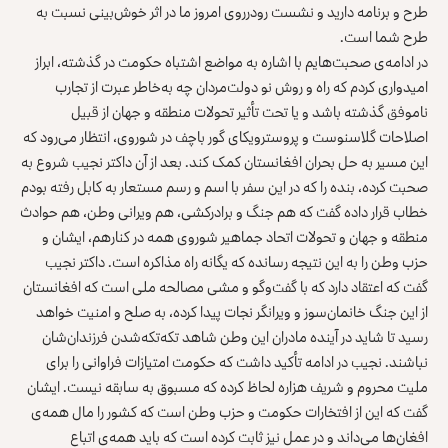
طرح و برنامه دارید و نشست رودرروی امروز ما در اثر خوش‌بینی نسبت به
طرح شما است.
در ادامه‌ی صحبت‌هایم با اشاره به مواضع اشتباه حکومت در گذشته، ابراز
امیدواری کردم که راه و روش نو دولت‌مردان چه به‌خاطر عبرت از تجارب
ناموفق گذشته باشد و یا تحت تأثیر تحولات منطقه و جهان از قبیل
اصلاحات گلاسنوست و پروسترویکای گور باچف در شوروی، انتظار می‌رود که
این مسیر به حل بحران افغانستان کمک کند. بعد از آن داکتر نجیب شروع به
صحبت کرده، بنده را که در این سفر با اسم و رسم مستعار به کابل رفته بودم
خطاب قرار داده گفت که هم جنگ و برادرکشی، هم ویرانی وطن، هم حوادث
منطقه و جهان و تحولات اتحاد جماهیر شوروی همه در کنارهم، ایشان و
حزب وطن را به این نتیجه رسانده که یگانه راه مذاکره است. داکتر نجیب
گفت که اعتقاد دارد که با گفت‌وگو و مشی مصالحه ملی است که افغانستان
از این جنگ خانمان‌سوز و ویرانگر نجات پیدا کرده، به صلح و امنیت خواهد
رسید تا شاید در آینده مادران این وطن شاهد تکه‌تکه‌شدن فرزندان‌شان
نباشند. نجیب در ادامه تأکید داشت که حکومت امتیازات فراوانی را برای
ملیت محروم و شریف هزاره لحاظ کرده که مسبوق به سابقه نیست. ایشان
گفت که این از افتخارات حکومت و حزب وطن است که کشور را مال همه‌ی
افغان‌ها می‌داند و در عمل نیز ثابت کرده است که باید همه‌ی اتباع