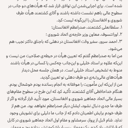
شده است. برای اجرایی‌شدن این توافق قرار شد که هیأت‌های دو جانب در
سطوح عالی باهم نشست داشته باشند و آقای کشتمند هیأت طرف
شوروی و افغانستان را این‌گونه لیست کرد.
۱. سلطانعلی کشتمند، صدراعظم افغانستان؛
۲. اورانتسوف، معاون وزیر خارجه‌ی اتحاد شوروی ؛
۳. احمد سرور، سفیر وقت افغانستان در دهلی که باجناق داکتر نجیب هم
می‌شود.
من اما به صدراعظم گفتم که تعیین هیأت در حیطه‌ی صلاحیت من نیست و
این‌که علاوه بر استاد خلیلی و این‌جانب چه‌کس یا کسانی در هیأت باشند
منوط به تشخیص استاد خلیلی است. در همان جلسه محل دیدار
هیأت‌های عالی‌رتبه‌ی دو طرف دهلی نو تعیین گردید.
من از این‌که این مأموریت را موفقانه به انجام رسانده بودم خوشحال بودم.
هنگام خداحافظی آقای کشتمند تأکید کرد که این طرح در سطوح مقام‌های
بسیار عالی اتحاد جماهیر شوروی و افغانستان، مورد تأیید قرار گرفته و اگر از
طرف ما جدی دنبال نشود، ایشان دیگر صدراعظم نخواهد بود. من هم از
طرف خودم برایش اطمینان دادم که از جانب ما دلیلی برای تشویش وجود
ندارد. شام قبل از پرواز، سرمشاور و مقام اول اتحاد جماهیر شوروی در کابل
که قبلا ازش یاد کردم، یک مهمانی بسیار باشکوه ترتیب داده بود و مهمان