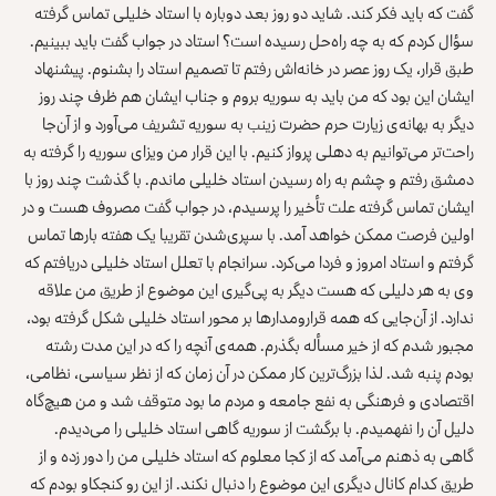
گفت که باید فکر کند. شاید دو روز بعد دوباره با استاد خلیلی تماس گرفته
سؤال کردم که به چه راه‌حل رسیده است؟ استاد در جواب گفت باید ببینیم.
طبق قرار، یک روز عصر در خانه‌اش رفتم تا تصمیم استاد را بشنوم. پیشنهاد
ایشان این بود که من باید به سوریه بروم و جناب ایشان هم ظرف چند روز
دیگر به بهانه‌ی زیارت حرم حضرت زینب به سوریه تشریف می‌آورد و از آن‌جا
راحت‌تر می‌توانیم به دهلی پرواز کنیم. با این قرار من ویزای سوریه را گرفته به
دمشق رفتم و چشم به راه رسیدن استاد خلیلی ماندم. با گذشت چند روز با
ایشان تماس گرفته علت تأخیر را پرسیدم، در جواب گفت مصروف هست و در
اولین فرصت ممکن خواهد آمد. با سپری‌شدن تقریبا یک هفته بارها تماس
گرفتم و استاد امروز و فردا می‌کرد. سرانجام با تعلل استاد خلیلی دریافتم که
وی به هر دلیلی که هست دیگر به پی‌گیری این موضوع از طریق من علاقه
ندارد. از آن‌جایی که همه قرارومدارها بر محور استاد خلیلی شکل گرفته بود،
مجبور شدم که از خیر مسأله بگذرم. همه‌ی آنچه را که در این مدت رشته
بودم پنبه شد. لذا بزرگ‌ترین کار ممکن در آن زمان که از نظر سیاسی، نظامی،
اقتصادی و فرهنگی به نفع جامعه و مردم ما بود متوقف شد و من هیچ‌گاه
دلیل آن را نفهمیدم. با برگشت از سوریه گاهی استاد خلیلی را می‌دیدم.
گاهی به ذهنم می‌آمد که از کجا معلوم که استاد خلیلی من را دور زده و از
طریق کدام کانال دیگری این موضوع را دنبال نکند. از این رو کنجکاو بودم که