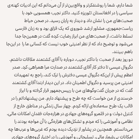
شما دارم، شما را روشنفکرتر و واقع‌بین‌تر از آن می‌دانم که این ادبیات کهنه‌ی
سیاسی را در افغانستان تئوریزه کنید. داکتر نجیب همسویی خود با
صحبت‌های من را نشان داد و دیدار به پایان رسید. در صحن حیاط
ریاست‌جمهوری، مشاور ارشد شوروی که یک قزاق بود و به زبان فارسی
تسلط داشت، از صحبت‌های من ابراز رضایت کرده گفت در همین‌جا جدا
می‌شود و توضیح داد که از نظر امنیتی خوب نیست که کسانی ما را در این‌جا
باهم ببینند.
دو روز بعد از صحبت با داکتر نجیب، دوباره با آقای کشتمند ملاقات داشتم.
دگروال عیسی تا دفتر کار آقای کشتمند در صدارت مرا همراهی کرد. صدر
اعظم پیش از این‌که دگروال عیسی دفترش را ترک کند، راجع به تمهیدات
امنیتی من پرسید و دگروال اطمینان داد. در این دیدار ابتدا آقای کشتمند
گفت که در جریان گفت‌وگوهای من با رییس‌جمهور قرار گرفته و با ابراز
خرسندی از من خواست که چه طرح و پیشنهاد دارم. من پیشنهاداتم را در
قالب یک طرح سه‌ماده‌ای ارائه کردم. چهار سال زندگی در مناطق خارج از
کنترل دولت و در قلمرو گروه‌های جهادی در هزاره‌جات فقدان امکانات مالی،
نظامی و آموزشی را که مردم و تشکل‌های هزاره‌گی با آن مواجه بودند را
می‌دانستم. همچنین در پشاور از نزدیک دیده بودم که غربی‌ها و عرب‌ها چه
امکانات بی‌شمار مالی، تسلیحاتی و آموزشی را در اختیار گروه‌های جهادی