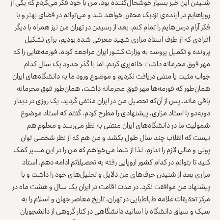
شنیدن این خبر بسیار خوشحال‌کننده بود، من با خود فکر می‌کردم که یکی از
رویاهایم در آینده‌ی نزدیک محقق خواهد شد و می‌توانم در فضای بهتر و با
فکر آرام‌ درس‌هایم را تمام کنم. بعد از رسیدن در تهران من نیز همراه با دیگر
افرادی که از طرف استاد مزاری شهید معرفی شده بودیم، برای تشکیل
پرونده و تکمیل پروسه به وزارت کشور ایران مراجعه کرده، فورمه‌هایی را که
مهر فوق‌ محرمانه داشت خانه‌پری کردم. اما با گذر حدود یک سال کدام
جواب مثبت یا منفی دریافت نکردیم و موضوع ورود ما به دانشگا‌ه‌های ایران
همان‌طور که فورمه‌ها مهر فوق محرمانه داشت، همان‌طور فوق محرمانه
باقی ماند. پس از آن‌که تحصیل من در ایران منتفی گردید، یک روزی در دیدار
دوبه‌دو با استاد مزاری، پیشنهادی را مطرح کردم. گفتم که استاد موضوع
شمولیت ما در دانشگاه‌های ایران منتفی به نظر می‌رسد و معلوم هم
نیست که انقلاب چند سال طول بکشد و من هم که از نظر شخصی توان
پولی و مالی لازم را ندارم، لذا از شما می‌خواهم که من را در این مسیر کمک
کنید تا بتوانم در کدام کشور اروپایی رفته به تحصیلاتم ادامه دهم. استاد
مزاری بعد از شنیدن حرف‌های من دلایل و تحلیل‌های خود را داشت و با
پیشنهاد من موافقت نکرد. در مدت اقامت در ایران یک سال و هشت ماه در
مرکز تحقیقات علامه طباطبایی در تهران، تاریخ معاصر جهان و اسلام را به
سبک و سیاق دانشگاه با اساتید دانشگاهی در کنار گروهی از دانشجویان