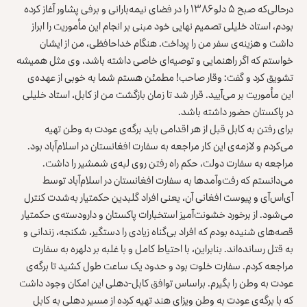
درحالی‌که صبح ۵ دلو ۱۳۸۶ را در فضای نیمه‌بارانی و برفی پشاور آغاز کرده
بودم، استاد خلیلی تصمیم‌ نهایی خود مبنی بر انجام این مأموریت را ابراز
داشت و هزینه‌ی سفر من را پرداخت. هنگام خداحافظی، من از ایشان
خواستم که اگر راهنمایی و توصیه‌ای خاصی داشته باشد، وی مثل همیشه
تشویق کرد و گفت: وقار صاحب! مطمئن هستم شما به‌ خوبی از عهده‌ی
این مأموریت بر می‌آیید. قرار شد تا زمان بازگشت من از کابل، استاد خلیلی
در پاکستان حضور داشته باشد.
برای رفتن به کابل قبل از هر اقدامی باید برگه‌ی عودت به وطن تهیه
می‌کردم و لازمه‌ی این کار مراجعه به سفارت افغانستان در اسلام‌آباد بود.
مراجعه به سفارت دولت، حکم راه رفتن روی لبه‌ی شمشیر را داشت.
می‌دانستم که رفت‌وآمدها به سفارت افغانستان در اسلام‌آباد توسط
آی‌اس‌آی و پیوست افغانی آن، یعنی افراد گلبدین حکمتیار به‌شدت کنترل
می‌شود. از برخورد خشونت‌آمیز استخبارات پاکستان و دارودسته‌ی حکمتیار
قصه‌های شنیده بودم که افراد بی‌گناه زیادی را دستگیر، شکنجه، زندانی و
به قتل رسانده‌اند. بنابراین، با احتیاط کامل و با غلبه بر دلهره به سفارت
مراجعه کردم. سفارت خلوت بود و حدود یک ساعت طول کشید تا برگه‌ی
عودت به وطن را بگیرم. براساس توافق کابل-دهلی این امکان وجود داشت
که با برگه‌ی عودت به وطن ویزای هند تهیه کرده از مسیر دهلی به کابل