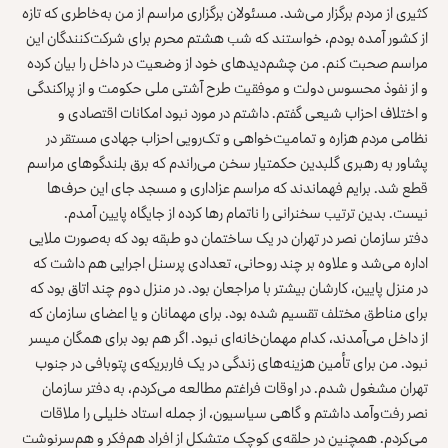
کثیری از مردم برگزار می‌شد. مسئولان برگزاری مراسم از من به‌خاطری که تازه
از کشور آمده بودم، خواستند که شب هشتم محرم برای شرکت‌کنندگان این
مراسم صحبت کنم. من چشم‌دیدهای خود از وضعیت در داخل را بیان کرده
و از نفوذ محسوس دولت و موفقیت طرح آشتی ملی حکومت و از پراکندگی
و اختلاف احزاب شیعی گفتم. داشتم در مورد نبود امکانات اقتصادی و
نظامی مردم هزاره و تمامیت‌خواهی و تک‌رویی احزاب جهادی مستقر در
پشاور به ‌رهبری گلبدین حکمتیار سخن می‌راندم که برق بلندگوهای مراسم
قطع شد. برایم فهماندند که مراسم عزاداری و مسجد جای این‌ حرف‌ها
نیست. بدین ترتیب سخنرانی را ناتمام رها کرده از جایگاه پایین آمدم.
دفتر سازمان نصر در تهران در یک ساختمان دو طبقه بود که به‌صورت ملایی
اداره می‌شد و علاوه بر چند روحانی، تعدادی پرسنل اجرایی هم داشت که
در منزل پایین، کارشان بیشتر با مراجعان بود. در منزل دوم چند اتاق بود که
برای مناطق مختلف تقسیم شده بود. برای مهمانان و یا اعضای سازمان که
از داخل می‌آمدند، کدام مهمان‌خانه‌ای نبود. اگر هم بود برای همگان میسر
نبود. من برای تأمین هزینه‌های زندگی در یک فاربریکه‌ی پتوبافی در جنوب
تهران مشغول شدم. در اوقات فراغتم مطالعه می‌کردم، به دفتر سازمان
نصر رفت‌وآمد داشتم و گاهی سیاسیون، از جمله استاد خلیلی را ملاقات
می‌کردم. همچنین در حلقه‌ی کوچک متشکل از افراد هم‌فکر و هم‌سرنوشت