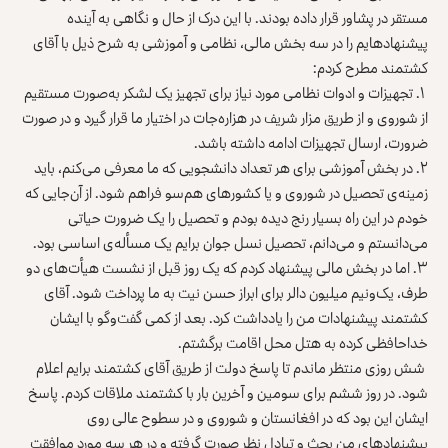
مستقر در پشاور قرار داده بودند. با این درک از حال و نگاهی به آینده
پیشنهادهایم را در سه بخش مالی، نظامی و آموزشی به‌ شرح ذیل با آقای
کشتمند مطرح کردم:
۱. تجهیزات و ادوات نظامی مورد نیاز برای تجهیز یک لشکر به‌صورت مستقیم
از شوروی و از طریق مزار شریف در هزاره‌جات در اختیار ما قرار گیرد و در صورت
ضرورت، ارسال تجهیزات ادامه داشته باشد.
۲. در بخش آموزشی برای هر تعداد دانشجویی که ما معرفی می‌کنم، باید
زمینه‌ی تحصیل در شوروی و یا کشورهای هم‌سو فراهم شود. از آن‌جایی که
خودم در این راه بسیار رنج دیده بودم و تحصیل را یک ضرورت حیاتی
می‌دانستم و می‌دانم، تحصیل نسل جوان برایم یک مسأله‌ی اساسی بود.
۳. اما در بخش مالی پیشنهاد کردم که یک روز قبل از نشست هیأت‌های دو
طرف، یک‌ونیم میلیون دالر برای ابراز حسن نیت به ما پرداخت شود. آقای
کشتمند پیشنهادات من را یادداشت کرد. بعد از کمی گفت‌وگو با ایشان
خداحافظی کرده به هتل محل اقامت برگشتم.
شش روزی منتظر ماندم تا پاسخ دولت از طریق آقای کشتمند برایم اعلام
شود. در روز ششم برای سومین و آخرین بار با کشتمند ملاقات کردم. پاسخ
ایشان این بود که در افغانستان و شوروی و در سطوح عالی روی
پیشنهادهای من بحث و تبادل نظر صورت گرفته و در هر سه مورد موافقت