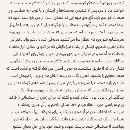
کرده و روی دو گزینه فکر کرده بودم. گزینه‌ی اول این‌که داکتر نجیب صحبت
خواهد کرد و من پس از شنیدن صحبت‌های ایشان و با توجه به مطالب وی
صحبت خواهم کرد. گزینه‌ی دوم این‌که ممکن است از من خواسته شود که
ابتدا صحبت کنم و در آن‌صورت مطالب را چگونه بیان کنم. روز بعد با دگروال
عیسی در ساعت مقرر به ریاست‌جمهوری رفتیم. در حیاط ریاست‌جمهوری با
سرمشاور شوروی که انتظار مرا می‌کشید معرفی شده باهم وارد دفتر کار
داکتر نجیب شدیم. ایشان از پشت میز کارش که در انتهای سالن قرار داشت
به طرف ما آمده و در نزدیکی دروازه‌ی ورودی، میز و چوکی‌ای که برای این
ملاقات ترتیب داده شده بود، نشستیم. داکتر نجیب ضمن خوش‌آمد‌گویی
نشان داد که از طریق کشتمند در جریان آمدن من قرار گرفته و آماده است که
صحبت‌هایم را بشنود.‌ نجیب گفت در رسم افغان‌ها اولویت با مهمان است،
لذا من باید صحبت را شروع می‌کردم. من از پس از مقدمه‌ی کوتاه به اولین
سخنرانی داکتر نجیب که بعد از رسیدن به ریاست‌جمهوری در فابریکه‌ی
جنگلگ ایراد کرده بود، اشاره کرده و گفتم که در آن زمان آن سخنرانی را فاقد
پیام سیاسی مورد انتظار مردم افغانستان یافتم و از آن چنین برداشت
می‌شد که افغانستان در آینده‌ی نزدیک پذیرای تحولات بزرگ خواهد بود و
شما برای یک دوره ‌یگذار انتخاب شده‌اید. اما گذر زمان نشان داد که این
برداشت از سخنرانی شما درست نبوده و شما خود برای حل بحران کشور