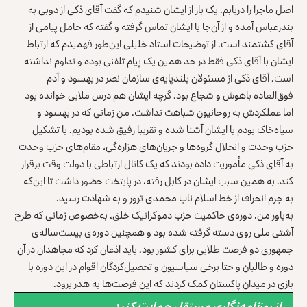
اصل ماجرا را دریابم. یک بار از ایشان شنیدم که گفت آقای ذکی از دوبی به
بندرعباس آمده و از آن‌جا با ایشان تماس گرفته و گفته که حامل پیامی از
آقای کشتمند است. از توضیحات استاد خلیلی این‌طور فهمیدم که ارتباط
ایشان با آقای ذکی فقط در حد همین یک پیام تلفنی بوده و تداوم نداشته
است. آقای ذکی از مسئولان بلندپایه‌ی سازمان نصر در بهسود و آدم
فوق‌العاده باهوش و شجاع بود. گرچه ایشان هم درس ملایی خوانده بود
اما عملکردش به روحانیون شباهت نداشت. من زمانی که در بهسود و
سیاه‌خاک بودم با ایشان آشنا شده و تقریبا رفیق شده بودیم. با تشکیل
حزب وحدت و انحلال گروه‌ها و جریان‌های هزاره‌گی، مقام‌های حزب وحدت
به آقای ذکی مأموریت داده بودند که یک کانال ارتباطی با دولت وقت برقرار
کند. به همین سبب ایشان در کابل رفته، در پایتخت حضور داشت تا این‌که
به جرم انحراف از خط اسلام ناب محمدی ترور و به شهادت رسید.
به‌باور من، دوره‌ی حاکمیت حزب دموکراتیک خلق، به‌خصوص زمانی که طرح
آشتی ملی روی دسته گرفته شده بود و همچنین دوره‌ی بیست‌ساله‌ی
جمهوری دو فرصت طلایی برای کشور بود. باید اذعان کرد که مجاهدان در آن
دوره و طالبان و حتا برخی سیاسیون و تحصیل‌کردگان اقوام در این دوره با
بازی در میدان پاکستان کمک کردند که این فرصت‌ها به هدر برود.
از روزنامه‌نگاری مستقل حمایت کنید