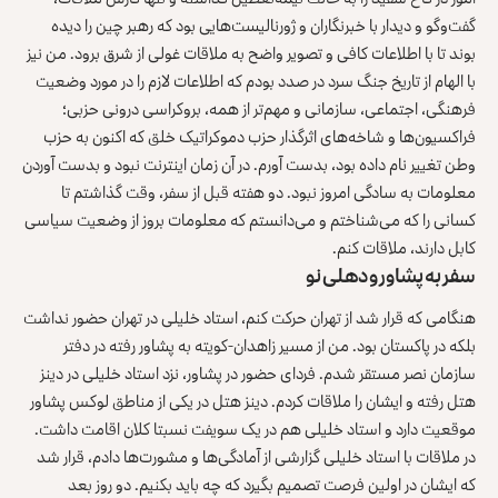
گفت‌وگو و دیدار با خبرنگاران و ژورنالیست‌هایی بود که رهبر چین را دیده
بوند تا با اطلاعات کافی و تصویر واضح به ملاقات غولی از شرق برود. من نیز
با الهام از تاریخ جنگ سرد ‌در صدد بودم که اطلاعات لازم را در مورد وضعیت
فرهنگی، اجتماعی، سازمانی و مهم‌تر از همه، بروکراسی درونی حزبی؛
فراکسیون‌ها و شاخه‌های اثرگذار حزب دموکراتیک خلق که اکنون به حزب
وطن تغییر نام داده بود، بدست آورم. در آن زمان اینترنت نبود و بدست آوردن
معلومات به سادگی امروز نبود. دو هفته قبل از سفر، وقت گذاشتم تا
کسانی را که می‌شناختم و می‌دانستم که معلومات بروز از وضعیت سیاسی
کابل دارند، ملاقات کنم.
سفر به پشاور و دهلی نو
هنگامی که قرار شد از تهران حرکت کنم، استاد خلیلی در تهران حضور نداشت
بلکه در پاکستان بود. من از مسیر زاهدان-کویته به پشاور رفته در دفتر
سازمان نصر مستقر شدم. فردای حضور در پشاور، نزد استاد خلیلی در دینز
هتل رفته و ایشان را ملاقات کردم. دینز هتل در یکی از مناطق لوکس پشاور
موقعیت دارد و استاد خلیلی هم در یک سویفت نسبتا کلان اقامت داشت.
در ملاقات با استاد خلیلی گزارشی از آمادگی‌ها و مشورت‌ها دادم، قرار شد
که ایشان در اولین فرصت تصمیم بگیرد که چه باید بکنیم. دو روز بعد