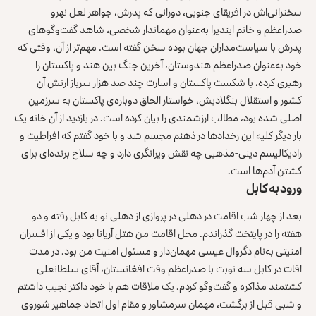
سخنرانی‌اش در افریقای جنوبی، دورانی که پدرش، جواهر لعل نهرو
صدراعظم و خانم ایندیرا به‌عنوان مهماندار شخصی، شاهد گفت‌وگوهای
پدرش با سیاست‌مداران جهان بوده سخن گفته است. مهم‌تر از آن، وقتی‌ که
خود به‌عنوان صدراعظم هندوستان، آخرین جنگ بین هند و پاکستان را
رهبری کرده، با شکست پاکستان و اسارت چند صد هزار سرباز ارتش آن
کشور و استقلال بنگلادیش، خواستار الحاق دوباره‌ی پاکستان به سرزمین
اصلی شده بود، مطالب ارزشمندی را بیان کرده است. در بازدید از آن خانه یک
بار دیگر کلیه این رخدادها در ذهنم مجسم شد و با خود گفتم که افراطیت و
رادیکالیسم دینی-مذهبی چه نقش ویرانگری دارد و چه سلاح برنده‌ای برای
کشتن آدم‌ها است.
ورود به کابل
بعد از چهار شب اقامت در دهلی در پروازی از دهلی نو به کابل رفته و دو
هفته را در پایتخت گذراندم. محل اقامت من هتل آریانا بود و یکی از افسران
امنیتی به‌نام دگروال عیسی مهمان‌دار و مسئول امنیت من بود. در مدت
اقات در کابل سه نوبت با صدراعظم وقت افغانستان، آقای سلطانعلی
کشتمند مذاکره و گفت‌وگو کردم. یک ملاقات هم با خود داکتر نجیب داشتم
و شبی قبل از برگشت، مهمان سرمشاور و مقام اول اتحاد جماهیر شوروی