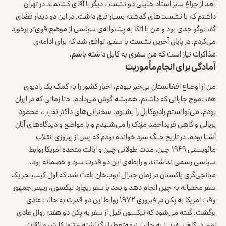
بعد از چراغ سبز استاد خلیلی دو نشست دیگر با آقای کشتمند در تهران
داشتم که با نشست‌های گذشته بسیار فرق داشت. در این دو دیدار فضای
گفت‌وگو جدی بود و من با اتکا به پشتوانه‌ی سیاسی از موضع قوی‌تر برخورد
می‌کردم. در پایان آخرین نشست با سفیر، توافق شد که برای ادامه‌ی
مذاکرات نیاز است که من سفری به کابل داشته‌ باشم.
آمادگی برای انجام مأموریت
من از اوضاع افغانستان بی‌خبر نبودم، اخبار کشور را به کمک یک رادیوی
هفت‌موج جاپانی که داشتم، همیشه گوش می‌دادم. حتا زمانی‌ که در ایران
بودم، می‌توانستم رادیوکابل را بشنوم. سخنرانی‌های داکتر نجیب، محمود
بریالی و گاهی فریداحمد مزدک را می‌شنیدم و با مواضع و دیدگاه‌های آنان
آشنا بودم. در تاریخ جنگ سرد خوانده بودم که پس از پیروزی انقلاب
مائویستی ۱۹۴۹ چین، مدت طولانی چین و ایالت متحده امریکا روابط
سیاسی رسمی نداشتند و رابطه‌ی این دو قدرت سرد و خصمانه بود.
میانجی‌گری پاکستان در زمان جنرال ایوب‌خان باعث شد که اول کیسینجر یک
سفر مخفیانه به چین انجام دهد و بعد با سفر ریچارد نیکسون، رییس‌جمهور
وقت امریکا به پکن در فبروری ۱۹۷۲ روابط این دو قدرت به حالت عادی
برگشت. گفته می‌شود که نیکسون قبل از سفر به پکن دو هفته روال عادی
امور در کاخ سفید را به حالت نیمه‌تعطیل گذاشته و تنها کارش ملاقات،