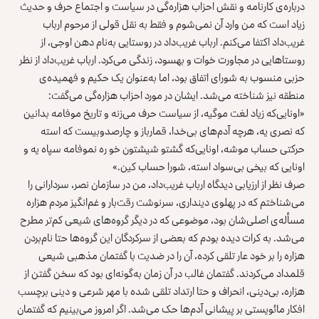
درباره‌ی کارنامه و نقش احزاب هزاره‌گی در سیاست و اجتماع حرف و حدیث
زیاد است که من وارد آن نمی‌شوم و فقط به نقل قولی از مرحوم ارباب
غریب‌داد اکتفا می‌کنم. ارباب غریب‌داد در روستایی به‌نام دهن اوجی، از
روستاهایی در مجاورت خوات و بهسود، زندگی می‌کرد. ارباب غریب‌داد از نظر
حزبی منسوب به شورای اتفاق بود، اما به‌عنوان یک حکیم و فهمیده‌ی
منطقه نیز شناخته می‌شد. ایشان در مورد احزاب هزاره‌گی می‌گفت:
«اونایی‌که زیاد لغت موگیه، از سیاست حرف می‌زنه و تاریخ موفامه بدانین
که نصری یه، هرچه آدم‌های بی‌خدا، قمارباز و چارصدوبیست که استه
حرکتی حساب موشه، اونایی‌که گشتو شیشتون خو ره نموفامه سپاه یه و
اونایی که بیخی بی‌سواد استه، شورا حساب کین.»
صرف نظر از ارزیابی دیدگاه ارباب غریب‌داد، من در سازمان نصر، سردارانی را
می‌شناختم که در پهلوی دینداری، سرنوشت رقت‌بار و غم‌انگیز مردم هزاره
مسأله‌ی اصلی‌شان بود، موضوعی که در دیگر گروه‌های شیعی کم‌تر مطرح
می‌شد. به کرات دیده بودم که بعضی از سرکردگان این گروه‌ها حتا نام‌بردن
هزاره را بر خود عار تلقی کرده، آن را در ضدیت با گفتمان مذهبی شیعی
قلمداد می‌کردند. گفتمان غالب در آن زمان به‌گونه‌ای بود که سخن گفتن از
هزاره، بی‌دینی، انحراف و حتا ارتداد تلقی شده با مهر شرعی و دینی برچسب
افکار مائویستی بر پیشانی آدم‌ها حک می‌شد. اگر امروز می‌بینیم که گفتمان