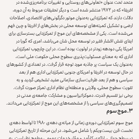
متحد تحت عنوان «تعاونی‌های روستایی و تغییرات برنامه‌ریزی‌شده در
افریقا» که در ۱۹۷۲ منتشر شده است و دیگر تحقیقات مربوط به آن دوره،
دلالت دارند که تمرکززدایی به‌عنوان موتور دگرگونی‌های اقتصادی، اصلاحات
ارضی و تشکیل کمیته‌های توسعه محلی در بخش‌های از افریقا و چین فهم
می‌شده است. یکی از مشخصه‌های این موج از تمرکززدایی بسترسازی برای
ایفای نقش اقشار فقیر در توسعه محل شان می‌باشد، امری که گویا در
امریکا یکی دودهه زودتر در اولویت بوده است. در این چارچوب تمرکززدایی
اداری که به معنای مسئولیت‌پذیری سطوح محلی حکومت ملی است،
به‌عنوان یک سیاست پر جاذبه مورد توجه قرار گرفت. در تعدادی از کشورهای
در حال توسعه در افریقا و امریکای جنوبی تمرکززدایی اداری هم از بعد
سیاسی و هم از بعد ظرفیت‌سازی سازمانی مفید تشخیص گردید و به
تقویت سطوح محلی، ولایتی و منطقه‌ای نظام اداری تمرکز صورت گرفت.
برخی نیز تقسیم قدرت، دموکراتیزاسیون و مشارکت جامعه‌ی مدنی در
تصمیم‌گیری‌های سیاسی را از مشخصه‌های این موج از تمرکززدایی می‌دانند.
۳. موج سوم
موج سوم تمرکززدایی دوره‌ی زمانی از میانه‌ی دهه‌ی ۱۹۸۰ تا اواسط دهه‌ی
نخست قرن بیست‌ویکم را شامل می‌شود. در این مرحله از تاریخ تمرکززدایی
در سطح جهانی، ارائه‌ی کارآمد و مؤثر خدمات عمومی مطمح نظر است. به