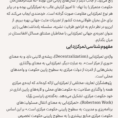
رنج می‌برد، از جانب دیگر از سال‌های پایانی قرن نوزده -که عبدالرحمان‌خان
حکومت متمرکز را بنا نهاد- تا امروز گرایش غالب به تمرکزگرایی بوده و در برابر
هر نوع تمرکززدایی مقاومت صورت گرفته است. خردمندی ایجاب می‌کند که
برای حل بحران طولانی‌مدت کشور از تجربیات مثبت جهانی بهره ‌ببریم. از
این‌رو در نظر دارم به فراخور ظرفیت نشریه، سلسله یادداشت‌هایی را زیر
عنوان تجربه‌ی جهانی تمرکززدایی با مخاطبان مشتاق مسائل افغانستان در
میان بگذارم.
مفهوم‌شناسی تمرکززدایی
واژه‌ی تمرکززدایی (Decentralization)، ریشه‌ی لاتینی دارد و به معنای
«دوری از مرکز است». به عبارت دیگر، تمرکززدایی به معنای واگذاری
بخش‌هایی از قدرت از دولت مرکزی به سطوح پایین حکومت و واحدهای
محلی است.
پژوهشگران تعاریف مختلفی از تمرکززدایی ارائه کرده‌اند که ایده‌ی مرکزی
همه را واگذاری صلاحیت‌ به‌ حکومت‌های محلی و لایه‌های پایین اداری در
خود حکومت مرکزی، تشکیل می‌دهد. به‌گفته‌ی رابرتسن وُرک
(Robertson Work)، «تمرکززدایی به ‌معنای انتقال مسئولیت‌های
برنامه‌ریزی و مدیریت به‌ سطوح پایینی حکومت مرکزی است.» بر این اساس
حکومت مرکزی منابع بیشتری را به سطوح پایینی حکومت تخصیص