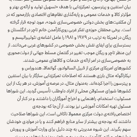
بیان استفین و پیترسون، تمرکززدایی با هدف «تسهیل تولید و ارائه‌ی بهتر و
مؤثرتر کالا و خدمات عمومی و پایه‌گذاری نظام‌های اقتصادی بازارمحور که در
آن مکلفیت‌های بخش دولتی خصوصی‌سازی شود»، مورد توجه قرار گرفته
است. برخی محققان حوزه‌ی تفکر غربی روی‌کارآمدن خانم تاچر در انگلستان و
ریگان در لمریکا به ترتیب در ۱۹۷۹ و ۱۹۸۱ را عامل اشاعه‌ی نئولیبرالیسم و
بسترسازی برای ایفای نقش بخش خصوصی در کشورهای غربی می‌دانند. از
این منظر تاچر و ریگان موجب تغییر در گفتمان مسلط جهانی از دولت‌محوری
به خصوصی‌سازی در امر ارائه‌ی خدمات و کالاهای عمومی شدند.
کشورهای امریکای مرکزی از قبیل السالوادور، گواتمالا، هندوراس و
نیکاراگوئه مثال بارزی هستند که اصلاحات تمرکززدایی سازگار با بیان استفین
و پیترسون را اجرا کرده‌اند. به‌عنوان مثال، در عرصه‌ی آموزش، در هر یک از این
کشورها شورای مسئولان محلی از افراد داوطلب تأسیس گردید. این شوراها
مسئولیت استخدام، راهنمایی و اخراج آموزگاران را داشتند و در کنار آن
مسئول تهیه امکانات آموزشی نیز بودند. از آن‌جا که بودجه‌ی
اختصاص‌یافته‌ی دولت مرکزی معمولا ناکافی است، این شوراها صلاحیت
داشتند که بودجه‌ی بیشتر از سایر منابع فراهم کنند و یا در مواردی خودشان
سهم بگیرند. این شیوه مدیریتی به چند دلیل برای وزارت آموزش و پرورش
دولت‌های مرکزی کارآمدتر و مقرون به صرفه‌تر بود: دولت‌ها در مدیریت