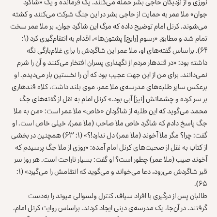
نورزی و از نزدیکان حاجی بشر حمله می‌کنند. یک فرمانده و یک «شاگرد
جوان» ملا عمر به حمایت از حاجی بشر در این جنگ شرکت می‌کنند و کشته
می‌شوند. کرنل امام توضیح داده که مرگ این شاگرد جوان، بر ملا عمر سخت
تمام شد و مطابق «رسوم [رایج] پشتون‌ها»، اقدام به انتقام‌گیری کرد (۱:
۶۴). براساس گفته‌های او، ملا عمر این شاگردش را برای غلام‌بارگی نگه
داشته بود: «در قندهار مردم از نگهداری پسران افتخار می‌کنند و آن را شرم
نمی‌دانند. برای من از این جهت عجیب بود که آن را نخستین بار می‌دیدم. او
برعکس سایر طلبه‌های مدرسه‌ی ملا عمر، موی بلند داشت، کلاه قندهاری
بر سر کرده و چشمانش [نیز] آبی بود.» کرنل امام به نقل از گفته‌های جگ
محمد می‌گوید که این طلبه از شاگردان «خاص» ملا عمر است: «من به ملا
جگ پاسخ دادم که شاگرد خاص ملا صاحب (ملا عمر)، خیلی خاص است. او
گفت: چرا؟ مگر ملا آخوند (ملا عمر) دل ندارد!؟» (۱: ۶۳) همچنین در بخشی
از کتاب به نقل از صحبت‌های کرنل امام آمده: «روزی از ملا جگ پرسیدم که
آخوند صیب (ملا عمر) چطور است؟ او گفت: بسیار ناراحت است. هر روز سر
قبر شاگردش می‌رود، دعا می‌خواند و می‌گوید که انتقامش را می‌گیرد» (۱:
۶۵).
طالبان پس از درگیری با افراد سیاف، کنترل ولسوالی میوند را به‌دست
گرفتند. در آن‌جا، یک مدرسه‌ی دینی ایجاد کردند. براساس روایت کرنل امام،