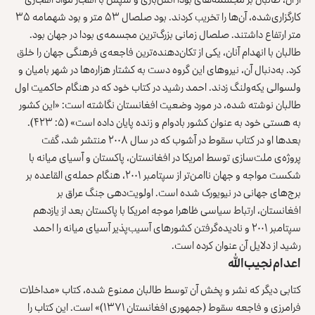
کارگزاری‌شده، آن‌ها را تخریب کردند. بود صلصال ۵۳ متر و بود شهمامه ۳۵
متر ارتفاع داشتند. صلصال زمانی بزرگ‌ترین مجسمه‌ی بودا در جهان بود.
طالبان با انهدام آنان، یکی از تکان‌دهنده‌ترین فاجعه‌ی فرهنگی جهان را خلق
کرد. به‌دنبال آن، نیروهای این گروه دست به کشتار هزاره‌ها در شهر بامیان و
ولسوالی یکه‌ولنگ زدند. احمد رشید در کتاب خود که در هنگام حاکمیت اول
طالبان نوشته شده، در مورد وضعیت افغانستان نگاشته است: «این کشور
به هستی خود به عنوان کشور بادوام و زنده پایان داده است» (۵: ۴۲۳).
بعدها او در کتاب سقوط در آشوب که در سال ۲۰۰۸ منتشر شد، گفت
پروژه‌ی ملت‌سازی توسط امریکا در افغانستان، پاکستان و آسیای میانه با
شکست مواجه و جهان
ناامن
‌تر
از سپتامبر ۲۰۰۱، هنگام حمله‌ی القاعده بر
برج‌های جهانی در نیویورک شده است. اولویت‌دهی جنگ عراق بر
افغانستان، ارتباط سیاسی ظاهرا موجه امریکا با پاکستان بعد از یازدهم
سپتامبر ۲۰۰۱ و نادیده‌گرفتن کشورهای آسیب‌پذیر آسیای میانه را احمد
رشید از دلایل آن عنوان کرده است.
اعدام نجیب‌الله
کتابی دیگر که نشر و پخش آن توسط طالبان ممنوع شده، کتاب «مداخلات
فرامرزی و فاجعه سقوط (جمهوری افغانستان ۱۳۷۱)» است. این کتاب را