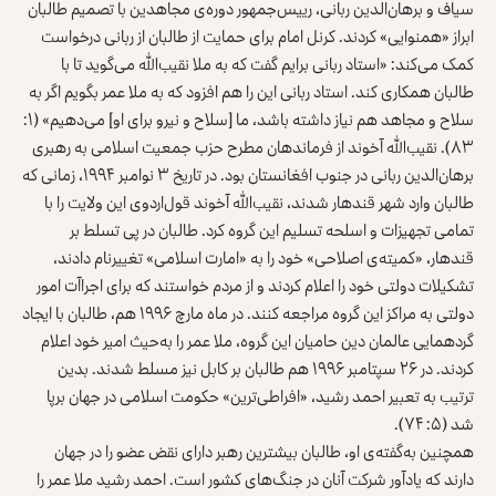
سیاف و برهان‌الدین ربانی، رییس‌جمهور دوره‌ی مجاهدین با تصمیم طالبان
ابراز «همنوایی» کردند. کرنل امام برای حمایت از طالبان از ربانی درخواست
کمک می‌کند: «استاد ربانی برایم گفت که به ملا نقیب‌الله می‌گوید تا با
طالبان همکاری کند. استاد ربانی این را هم افزود که به ملا عمر بگویم اگر به
سلاح و مجاهد هم نیاز داشته باشد، ما [سلاح و نیرو برای او] می‌دهیم» (۱:
۸۳). نقیب‌الله آخوند از فرماندهان مطرح حزب جمعیت اسلامی به رهبری
برهان‌الدین ربانی در جنوب افغانستان بود. در تاریخ ۳ نوامبر ۱۹۹۴، زمانی که
طالبان وارد شهر قندهار شدند، نقیب‌الله آخوند قول‌اردوی این ولایت را با
تمامی تجهیزات و اسلحه تسلیم این گروه کرد. طالبان در پی تسلط بر
قندهار، «کمیته‌ی اصلاحی» خود را به «امارت اسلامی» تغییرنام دادند،
تشکیلات دولتی خود را اعلام کردند و از مردم خواستند که برای اجراآت امور
دولتی به مراکز این گروه مراجعه کنند. در ماه مارچ ۱۹۹۶ هم، طالبان با ایجاد
گردهمایی عالمان دین حامیان این گروه، ملا عمر را به‌حیث امیر خود اعلام
کردند. در ۲۶ سپتامبر ۱۹۹۶ هم طالبان بر کابل نیز مسلط شدند. بدین
ترتیب به تعبیر احمد رشید، «افراطی‌ترین» حکومت اسلامی در جهان برپا
شد (۵: ۷۴).
همچنین به‌گفته‌ی او، طالبان بیشترین رهبر دارای نقض عضو را در جهان
دارند که یادآور شرکت آنان در جنگ‌های کشور است. احمد رشید ملا عمر را