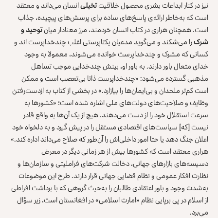
نیز در کنار ابداعات بشری محصول خلاقیت
تخیلی
انسان می‌داند و معتقد
است که به‌خاطر ارائه‌ی پاسخ‌های ساده برای پرسش‌های پیچیده، جذاب
است. همچنان هراری در کتاب انسان خردمند، مرز معنادار میان
توحید و
شرک
را می‌شکند و می‌گوید مدعیان یکتاپرستی اغلب چندخداپرست اند و
کسانی که مشرک و چندخداپرست خوانده می‌شوند، معمولا به وجود
خدای متعال باور دارند. به باور او، بینش چندخدایی موجب تساهل
مذهبی گسترده می‌شود: «چندخداپرست ذاتا بی‌تعصب است و ممکن
است کم‌تر ملحدان و بی‌ایمان‌ها را بیازارد.» در بخشی از کتاب به ازدست‌رفتن
وظایف و صلاحیت‌های دولت‌های ملی اشاره شده است؛ «کشورها به
سرعت استقلال خود را از دست می‌دهند. هیچ از یک آن‌ها به واقع قادر
نیست [که] سیاست‌های اقتصادی مستقل را در پیش گیرد و به دلخواه خود
اعلان جنگ دهد یا حتا امور داخلی‌اش را آن‌طور که صلاح می‌داند اداره کند.»
هراری معتقد است که کشورها بیش از هر زمانی دیگر در معرض
دسیسه‌های بازارهای جهانی، دخالت شرکت‌های فراملیتی و سازمان‌ها و
نظارت افکار عمومی و نظام قضایی جهانی قرار دارند. طرح این موضوعات
به‌شدت وجود و باور اعتقادی طالبان را به‌حیث گروهی که با برداشت افراطی
از اسلام در پی برپایی نظام «امارت اسلامی» در افغانستان است، زیر سؤال
می‌برد.