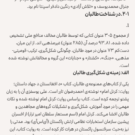
جنرال محمدیوسف و «تلاش آزادی» رنگین دادفر اسپنتا نام برد.
۲-۱.
در شناخت طالبان
از مجموع ۳۰۵ عنوان کتابی که توسط طالبان مخالف منافع ملی تشخیص
داده شده، ۹۳.۸۱ درصد آن (۲۸۵ عنوان) غیرمذهبی اند. از این میان،
دست‌کم ۷۳ عنوان در مورد طالبان، چگونگی شکل‌گیری، ترکیب قومیتی-
مذهبی، «جنگ»، «کشتار» و «جنایات» این گروه و مخالفانش نوشته شده
است.
الف: زمینه‌ی شکل‌گیری طالبان
یکی از کتاب‌های ممنوعه‌ی طالبان، کتاب «د افغانستان د جهاد داستان؛
روایت: کرنل امام» نوشته‌ی احمدرضوان تارر است. علی یوسفزی آن را به زبان
پشتو ترجمه کرده است. کتاب براساس روایت کرنل امام نوشته شده و نکات
مهمی را در مورد آموزش، شکل‌گیری و تشکیلات گروه‌های مجاهدین و
طالبان افشا می‌کند. کرنل امام (اسم مستعار سلطان امیر ترار) از افسران
پیشین سازمان استخبارات نظامی ارتش پاکستان (آی‌اس‌آی) بود. مدتی را
نیز به‌حیث سرقنسول پاکستان در هرات کار کرده است. به روایت کتاب، این