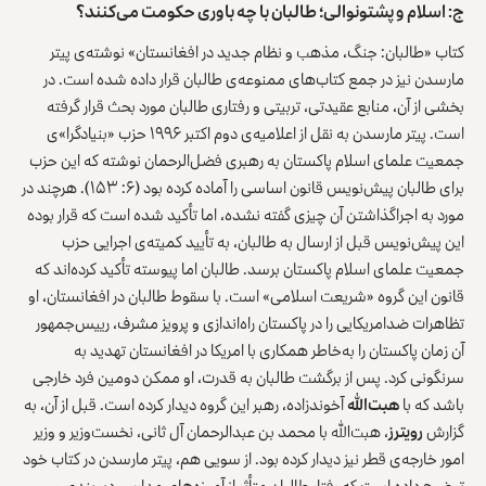
ج: اسلام و پشتونوالی؛ طالبان با چه باوری حکومت می‌کنند؟
کتاب «طالبان: جنگ، مذهب و نظام جدید در افغانستان» نوشته‌ی پیتر
مارسدن نیز در جمع کتاب‌های ممنوعه‌ی طالبان قرار داده شده است. در
بخشی از آن، منابع عقیدتی، تربیتی و رفتاری طالبان مورد بحث قرار گرفته
است. پیتر مارسدن به نقل از اعلامیه‌ی دوم اکتبر ۱۹۹۶ حزب «بنیادگرا»ی
جمعیت علمای اسلام پاکستان به رهبری فضل‌الرحمان نوشته که این حزب
برای طالبان پیش‌نویس قانون اساسی را آماده کرده بود (۶: ۱۵۳). هرچند در
مورد به اجراگذاشتن آن چیزی گفته نشده، اما تأکید شده است که قرار بوده
این پیش‌نویس قبل از ارسال به طالبان، به تأیید کمیته‌ی اجرایی حزب
جمعیت علمای اسلام پاکستان برسد. طالبان اما پیوسته تأکید کرده‌اند که
قانون این گروه «شریعت اسلامی» است. با سقوط طالبان در افغانستان، او
تظاهرات ضدامریکایی را در پاکستان راه‌اندازی و پرویز مشرف، رییس‌جمهور
آن زمان پاکستان را به‌خاطر همکاری با امریکا در افغانستان تهدید به
سرنگونی کرد. پس از برگشت طالبان به قدرت، او ممکن دومین فرد خارجی
باشد که با
هبت‌
الله
آخوندزاده، رهبر این گروه دیدار کرده است. قبل از آن، به
گزارش
رویترز
، هبت‌الله با محمد بن عبدالرحمان آل ثانی، نخست‌وزیر و وزیر
امور خارجه‌ی قطر نیز دیدار کرده بود. از سویی هم، پیتر مارسدن در کتاب خود
توضیح داده است که رفتار طالبان متأثر از آموزه‌های مدارس دیوبندی و