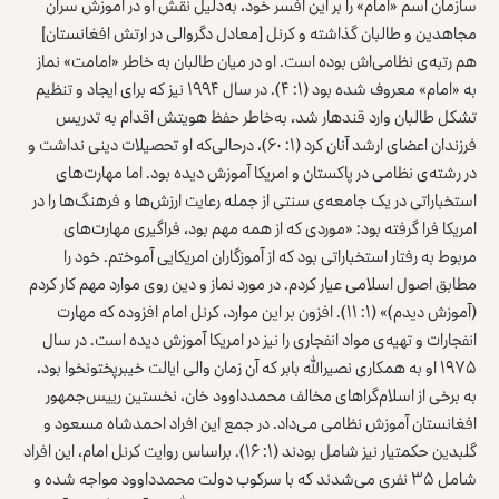
سازمان اسم «امام» را بر این افسر خود، به‌دلیل نقش او در آموزش سران
مجاهدین و طالبان گذاشته و کرنل [معادل دگروالی در ارتش افغانستان]
هم رتبه‌ی نظامی‌اش بوده است. او در میان طالبان به خاطر «امامت» نماز
به «امام» معروف شده بود (۱: ۴). در سال ۱۹۹۴ نیز که برای ایجاد و تنظیم
تشکل طالبان وارد قندهار شد، به‌خاطر حفظ هویتش اقدام به تدریس
فرزندان اعضای ارشد آنان کرد (۱: ۶۰)، درحالی‌که او تحصیلات دینی نداشت و
در رشته‌ی نظامی در پاکستان و امریکا آموزش دیده بود. اما مهارت‌های
استخباراتی در یک جامعه‌ی سنتی از جمله رعایت ارزش‌ها و فرهنگ‌ها را در
امریکا فرا گرفته بود: «موردی که از همه مهم بود، فراگیری مهارت‌های
مربوط به رفتار استخباراتی بود که از آموزگاران امریکایی آموختم. خود را
مطابق اصول اسلامی عیار کردم. در مورد نماز و دین روی موارد مهم کار کردم
(آموزش دیدم)» (۱: ۱۱). افزون بر این موارد، کرنل امام افزوده که مهارت
انفجارات و تهیه‌ی مواد انفجاری را نیز در امریکا آموزش دیده است. در سال
۱۹۷۵ او به همکاری نصیرالله بابر که آن زمان والی ایالت خیبرپختونخوا بود،
به برخی از اسلام‌گراهای مخالف محمدداوود خان، نخستین رییس‌جمهور
افغانستان آموزش نظامی می‌داد. در جمع این افراد احمدشاه مسعود و
گلبدین حکمتیار نیز شامل بودند (۱: ۱۶). براساس روایت کرنل امام، این افراد
شامل ۳۵ نفری می‌شدند که با سرکوب دولت محمدداوود مواجه شده و