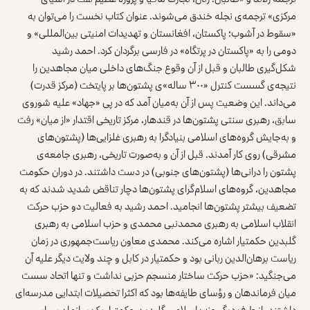
مرکزی» ترجمه‌ی نجله خندق می‌شوند. عنوان کتاب نخست را می‌توان به
«سقوط در آشوب؛ پاکستان، افغانستان و تهدیدات امنیتی بین‌المللی» و
دومی را به «پاکستان در پرتگاه» در فارسی برگردان کرد. احمد رشید
شکل‌گیری طالبان و قبل از آن وقوع جنگ‌های داخلی میان مجاهدین را
نتیجه‌ی گسست کنترل «۳۰۰ ساله»ی پشتون‌ها بر پایتخت (مرکز قدرت)
می‌داند. این وضعیت پس از آن به‌میان آمد که در پی «جهاد» علیه شوروی
سابق، رهبری سنتی پشتون‌ها در قندهار، مرکز تاریخی اقتدار «از میان» رفت
و به‌جایش گروه‌های اسلامی بنیادگرا به رهبری غلزایی‌ها (پشتون‌های
مشرقی) روی کار آمدند. قبل از آن و به‌صورت تاریخی، رهبری جامعه‌ی
پشتون را
درانی
ها
(پشتون‌های جنوبی) در دست داشتند. در دوران حکومت
مجاهدین، گروه‌های اسلام‌گرای پشتون‌ها دچار تناقض شدید شدند که به
تضعیف بیشتر پشتون‌ها انجامید. احمد رشید به فعالیت دو حزب حرکت
انقلاب اسلامی به رهبری محمدنبی محمدی و حزب اسلامی به رهبری
گلبدین حکمتیار اشاره می‌کند. محمدی معاون ریاست‌جمهوری در زمان
ریاست برهان‌الدین ربانی بود و حکمتیار در کابل و چند ولایت دیگر علیه آن
می‌جنگید: «حزب حرکت ساختار منسجم حزبی نداشت و تنها اتحاد سست
میان فرماندهان و رؤسای طایفه‌ها بود که اکثرا تحصیلات ابتدایی مدرسه‌ای
داشتند. از طرف دیگر حزب اسلامی گلبدین حکمتیار یک سازمان سیاسی