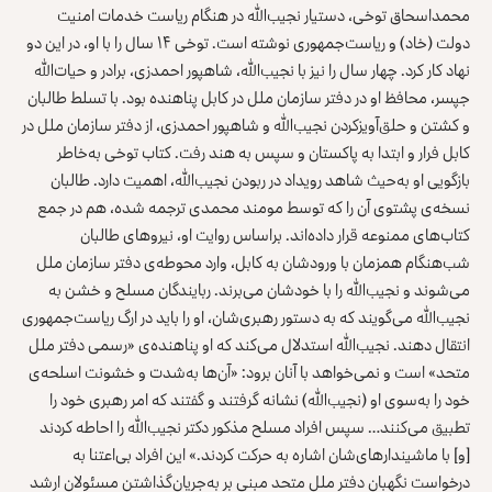
محمداسحاق توخی، دستیار نجیب‌الله در هنگام ریاست خدمات امنیت
دولت (خاد) و ریاست‌جمهوری نوشته است. توخی ۱۴ سال را با او، در این دو
نهاد کار کرد. چهار سال را نیز با نجیب‌الله، شاهپور احمدزی، برادر و حیات‌الله
جپسر، محافظ او در دفتر سازمان ملل در کابل پناهنده بود. با تسلط طالبان
و کشتن و حلق‌آویزکردن نجیب‌الله و شاهپور احمدزی، از دفتر سازمان ملل در
کابل فرار و ابتدا به پاکستان و سپس به هند رفت. کتاب توخی به‌خاطر
بازگویی او به‌حیث شاهد رویداد در ربودن نجیب‌الله، اهمیت دارد. طالبان
نسخه‌ی پشتوی آن را که توسط مومند محمدی ترجمه شده، هم در جمع
کتاب‌های ممنوعه قرار داده‌اند. براساس روایت او، نیروهای طالبان
شب‌هنگام همزمان با ورودشان به کابل، وارد محوطه‌ی دفتر سازمان ملل
می‌شوند و نجیب‌الله را با خودشان می‌برند. ربایندگان مسلح و خشن به
نجیب‌الله می‌گویند که به دستور رهبری‌شان، او را باید در ارگ ریاست‌جمهوری
انتقال دهند. نجیب‌الله استدلال می‌کند که او پناهنده‌ی «رسمی دفتر ملل
متحد» است و نمی‌خواهد با آنان برود: «آن‌ها به‌شدت و خشونت اسلحه‌ی
خود را به‌سوی او (نجیب‌الله) نشانه گرفتند و گفتند که امر رهبری خود را
تطبیق می‌کنند… سپس افراد مسلح مذکور دکتر نجیب‌الله را احاطه کردند
[و] با ماشیندارهای‌شان اشاره به حرکت کردند.» این افراد بی‌اعتنا به
درخواست نگهبان دفتر ملل متحد مبنی بر به‌جریان‌گذاشتن مسئولان ارشد