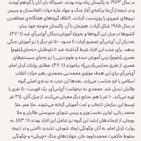
در سال ۱۹۷۳ به پاکستان پناه برده بودند. نصیرالله بابر آنان را گردهم آوردند
و در نتیجه از آن‌جا برنامه‌ی آغاز جنگ و جهاد علیه دولت افغانستان و سپس
نیروهای شوروی را روی‌دست گرفتند. ائتلاف گروه‌های هفتگانه‌ی مجاهدین
در سال ۱۹۸۵ شکل گرفت. همزمان با آن، پاکستان متوجه نفوذ سایر
کشورها در میان این گروه‌ها و به‌ویژه آموزش‌دیدگان آی‌اس‌آی شد (۱: ۴۷).
به‌دنبال آن، آی‌اس‌آی تصمیم گرفت تا حدود ۵۰۰ نفر دیگر را نیز آموزش جنگی
بدهد. برای جذب این افراد شرط گذاشته شد تا داوطلبان «به‌جای [علوم]
عصری، [علوم] دینی آموزش دیده و علوم دینی را نیز به‌جای سیستم‌های
عصری، از طریق مدارس [دینی]» بیاموزند (۱: ۴۷). مطابق روایات کرنل امام،
آی‌اس‌آی برای این هدف مولوی محمدنبی محمدی، رهبر حرکت انقلاب
اسلامی را فرد مناسب می‌یابد. بعدها این حزب به بدنه‌ی اصلی گروه
طالبان تبدیل شد. محمدی به ‌درخواست آی‌اس‌آی، یک فهرست ۵۰ نفری را
تهیه می‌کند. ۱۰ نفر را هم، منابع دیگر معرفی می‌کنند. از میان آنان، ۳۵ نفر
توسط این سازمان انتخاب و تحت آموزش گرفته می‌شوند. ملا عمر، ملا
محمد ربانی، اولین نخست‌وزیر و رییس شورای سرپرستی طالبان و ملا
بورجان، از فرماندهان ارشد این گروه نیز شامل این افراد بودند (۱: ۵۳). به
روایت کرنل امام، به آنان چگونگی ایجاد شورش، تشدید ناامنی و در نتیجه
سقوط حاکمیت محمدداوود خان، مهارت‌های جنگ «چریکی» و چگونگی