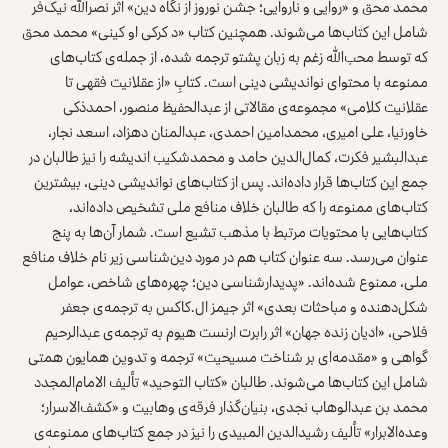
محمد محق و «روایی و ناروایی؛ جشن نوروز از نگاه دین» اثر نصرالله نیک‌فر
شامل این کتاب‌ها می‌شوند. همچنین کتاب «د کرکی او کینی» محمد محق
که توسط محب‌الله زغم به زبان پشتو ترجمه شده، از جمله‌ی کتاب‌های
ممنوعه با محتوای نواندیشی دینی است. کتابِ «از عقلانیت فقهی تا
عقلانیت کلامی» مجموعه‌ی مقالاتی از عبدالحفیظ منصور، احمدذکی
خاورنیا، علی امیری، محمدامین احمدی، عبدالمنان دهزاد، اسعد نجار،
عبدالبشیر فکرت، کمال‌الدین حامد و محمدشکیب اندیشه را نیز طالبان در
جمع این کتاب‌ها قرار داده‌اند. پس از کتاب‌های نواندیشی دینی، بیشترین
کتاب‌های ممنوعه را که طالبان خلاف منافع ملی تشخیص داده‌اند،
کتاب‌هایی با محتویات مرتبط با مذهب تشیع است. شمار آن‌ها به پنج
عنوان می‌رسد. سه عنوان کتاب هم در مورد دین‌شناسی زیر نام خلاف منافع
ملی، ممنوع شده‌اند. «پدیدارشناسی دین؛ چهره‌های شاخص، عوامل
شکل‌دهنده و مباحثات بعدی» اثر جیمز ال.کاکس به ترجمه‌ی جعفر
فلاحی، «ادیان زنده جهان» اثر رابرت ارنست هیوم به ترجمه‌ی عبدالرحیم
گواهی و «مقدمه‌ای بر شناخت مسیحیت» ترجمه و تدوین همایون همتی
شامل این کتاب‌ها می‌شوند. طالبان «کتاب التوحید» تألیف الامام‌المجدد
محمد بن عبدالوهاب نجدی، بنیان‌گذار فرقه‌ی وهابیت و «کشف‌الاسرار؛
وعده‌الابرار» تألیف رشیدالدین المبیدی را نیز در جمع کتاب‌های ممنوعه‌ی