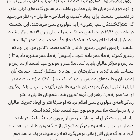
قوی‌تر برخوردار بود. مولوی عبدالصمد نسبت به دو رقیب دیگر، دارایی بیشتر
و نفوذ قوی‌تر در میان طالبان مدارس داشت. براساس گفته‌های کرنل امام،
در نخستین نشست برای ایجاد «کمیته‌ی اصلاحی» طالبان «به نظر می‌رسید
که اشتراک‌کنندگان لقب رهبری» را به مولوی پاسنی می‌دهند. این نشست
در ماه جون ۱۹۹۴ در منطقه‌ی «سنگسار» ولسوالی ژیری قندهار برگزار شده
بود. کرنل امام اما افزوده که به کمک ملا جگ محمد و ملا عمر، توانسته
نشست را بدون تعیین رهبری طالبان خاتمه دهد: «تلاش من این بود که
رهبری کمیته به ملا عمر داده شود… [سپس] به ملا عمر مشوره دادیم تا از
مدارس و مراکز طالبان بازدید کند. ملا عمر و مولوی عبدالصمد از مدارس و
مساجد بازدید کردند و تلاش‌شان این بود تا در تشکیل کمیته، حمایت آنان
[مدرسان و طلبه‌های مدارس] را دریافت کنند» (۱: ۶۲). ملا عبدالصمد در
اوایل تشکیل این گروه به‌عنوان «
امیر
» طالبان برگزیده و سپس با کناره‌گیری
او، ملا عمر به‌حیث رهبر این گروه تعیین شد. همچنان طالبان با نشر
زندگی‌نامه‌ی مولوی پاسنی اعلام کرد که او صرفا فتوای ایجاد تحریک طالبان
را به درخواست ملا عمر و مولوی عبدالصمد صادر کرده است.
براساس روایت کرنل امام، ملا عمر پس از پیروزی در جنگ با یک فرمانده
عبدالرب رسول سیاف، رهبری گروه کوچکی از جنگ‌جویان طالبان را به‌دست
گرفت. جنگ میان آنان زمانی در می‌گیرد که افراد سیاف بر یک متنفذ قوم