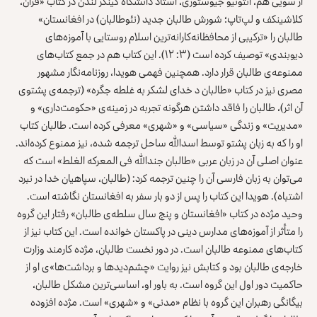
از سویی هم، انتونیو جیوستوزی، استاد دانشگاه کینگز لندن در کتاب «قرآن،
کلاشینکف و لپ‌تاپ؛ شورش طالبان جدید (نئوطالبان) در افغانستان»
طالبان را «ترکیبی از محافظانه‌کارانه‌ترین اسلام روستایی با آموزه‌های
دیوبندی» توصیف کرده است (۳: ۱۲). این کتاب هم در جمع کتاب‌های
ممنوعه‌ی طالبان قرار دارد. همچنین فهمی هویدا، روزنامه‌نگار مشهور
مصری نیز در کتاب «طالبان د خدای لشکر به غلطه جگره» (ترجمه‌ی پشتوی
آن اثر)، طالبان را فاقد داشتن هرگونه تجربه در زمینه‌ی «حکومت‌داری» و
«مدیریت» و زندگی «سیاسی» و «شهری» معرفی کرده است. طالبان کتاب
او را که به زبان پشتو توسط اسدالله ساحل ترجمه شده، نیز ممنوع کرده‌اند.
عنوان اصلی آن در زبان عربی «طالبان جندالله فی المعرکه الغلط» است که
می‌توان به زبان فارسی آن را چنین ترجمه کرد: (طالبان، سپاهیان خدا در نبرد
اشتباه). هویدا این کتاب را پس از دو بار سفر به افغانستان نگاشته است.
وحید مژده در کتاب «افغانستان و پنج سال سلطه‌ی طالبان» رفتار این گروه
را متأثر از آموزه‌های مدارس دینی در پاکستان خوانده است. این کتاب نیز از
کتاب‌های ممنوعه طالبان است. در دور نخست طالبان، مژده کارمند وزارت
خارجه‌ی طالبان بود و کتابش نیز روایت «چشم‌دیدها و برداشت‌ها»ی او از
حاکمیت دور اول این گروه است. به باور او، اساسی‌ترین مشکل طالبان،
بیگانگی رهبران این گروه با نظام «مدنی» و «شهری» است. مژده افزوده