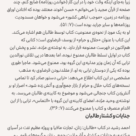
زیرا به‌جای اینکه وقت خود را در این کار (خواندن روزنامه) ضایع کنم، چند
صفحه از قرآن مجید را می‌خوانم.» حسن آخوند معتقد بوده که افتادن اوراق
روزنامه در زمین، «موجب تباهی کشور» می‌شود و خواهان مسدودیت
روزنامه‌ها و سایر جراید بوده است (۷: ۵۱).
او به یک مورد از نحوه‌ی ممنوعیت کتاب توسط طالبان هم اشاره می‌کند.
این کتاب با عنوان «حلال و حرام» از یوسف قرضاوی است؛ کتابی که
هم‌اکنون در فهرست ممنوعه قرار دارد. به نوشته‌ی مژده، نشر و پخش این
کتاب در اوایل تسلط طالبان ممنوع نبوده، اما بعدها در پی تلاش نورالدین
ترابی که آن زمان وزیر عدلیه‌ی این گروه بود، ممنوع می‌شود. ماجرا طوری
بوده که یکی از دوستان ترابی به او، از مقلدنبودن قرضاوی به مذهب
مشخصی در این کتاب اطلاع می‌دهد: «ترابی دستور صادر کرد تا تمامی
نسخه‌های کتاب حلال و حرام از بازار جمع‌آوری و آتش زده شود.» اصرار او بر
آتش‌زدن کتاب جنجالی می‌شود و موضوع به کابینه‌ی طالبان می‌رسد. به
نوشته‌ی وحید مژده، اعضای کابینه‌ی این گروه با «التماس»، ترابی را از این
اقدام منصرف و کتاب را ممنوع می‌کنند (۷: ۳۶).
جنایات و کشتار طالبان
احمد رشید در کتاب «طالبان: زنان، تجارت مافیا و پروژه عظیم نفت در آسیای
مرکزی» به جنایات و کشتار و آزار و اذیت جمعی زنان و گروه‌های قومی و