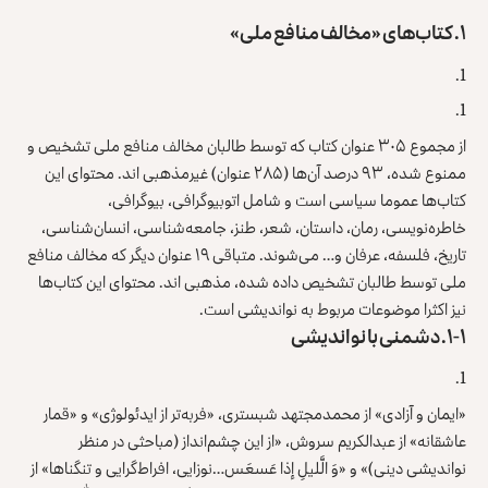
۱.
کتاب‌های «مخالف منافع ملی»
از مجموع ۳۰۵ عنوان کتاب که توسط طالبان مخالف منافع ملی تشخیص و
ممنوع شده، ۹۳ درصد آن‌ها (۲۸۵ عنوان) غیرمذهبی اند. محتوای این
کتاب‌ها عموما سیاسی است و شامل اتوبیوگرافی، بیوگرافی،
خاطره‌نویسی، رمان، داستان، شعر، طنز، جامعه‌شناسی، انسان‌شناسی،
تاریخ، فلسفه، عرفان و… می‌شوند. متباقی ۱۹ عنوان دیگر که مخالف منافع
ملی توسط طالبان تشخیص داده شده، مذهبی اند. محتوای این کتاب‌ها
نیز اکثرا موضوعات مربوط به نواندیشی است.
۱-۱.
دشمنی با نواندیشی
«ایمان و آزادی» از محمدمجتهد شبستری، «فربه‌تر از ایدئولوژی» و «قمار
عاشقانه» از عبدالکریم سروش، «از این چشم‌انداز (مباحثی در منظر
نواندیشی دینی)» و «وَ الَّلیلِ إذا عَسعَس…نوزایی، افراط‌گرایی و تنگناها» از