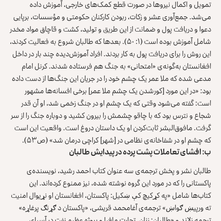
تمویل و اکمال نیروها در صورت قطع کمک‌های خارجی، آموزش داده
می‌شد. جمع‌آوری عشر و زکات، ربودن کارکنان حکومتی و مؤسسات، برپایی
دعوا و دریافت پول و ضمانت از این طریق و تولید، کشت و قاچاق مواد مخدر
شامل آموزش بوده است (۱: ۵۰). بعدها که طالبان شروع به فعالیت کردند،
این روش را برای دریافت پول به کار بردند. افراد آموزش‌دیده چند بار در داخل
افغانستان به‌گونه‌ی «امتحانی» به جنگ هم فرستاده شدند. کرنل امام
مدعی شده که ملا عمر یک چشم خود را در جریان این جنگ‌ها از دست داده
بود: «در این مورد [کورشدن یک چشم ملا عمر] برخی افسانه‌ها مشهور
است: گفته می‌شود وقتی که یک چشم او در جنگ زخمی شد، او آن قدر
شجاع و نترس بود که با چاقو چشمش را بیرون کشید و دوباره جنگ را از سر
گرفت. مافوق‌البشر ثابت‌کردن او یک داستان دروغ است. واقعیت این است
که چشم او در شفاخانه‌ی نظامی در [شهر] کراچی درمان شد» (ص۵۳).
ب: افشای تعاملات پشت پرده در پیدایش طالبان
طالبان نشر و پخش ترجمه‌ی سه عنوان کتاب احمد رشید، نویسنده‌ی
پاکستانی را که در مورد این گروه نوشته شده، نیز ممنوع کرده‌اند. این
کتاب‌ها شامل «په کړکیچ کې ښکیل: پاکستان، افغانستان او نړیوال امنیت
ته ورپیښ ګواښ» ترجمه‌ی آغامحمد قریشی، «پاکستان د ګړنګ پرغاړه»
ترجمه زلاند و «طالبان: زنان، تجارت مافیا و پروژه عظیم نفت در آسیای