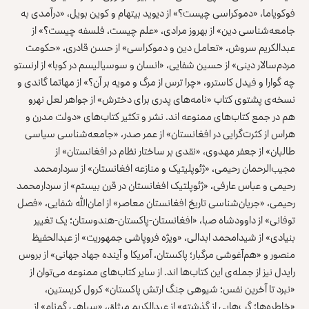
فوکویاما، «دموکراسی چیست؟» از دیوید بیتهام و کوین بویل، «درآمدی به
جامعه‌شناسی دین» از بهروز مرادی، «علم چیست، فلسفه چیست؟» از
عبدالکریم سروش، «تعامل دین و دموکراسی» از حسن قادری، «حکومت
مردم‌سالار دینی» از حسین شفایی، «انسان و سوسیالیسم در کوبا» از ارنستو
چه گوارا و فیدل کاسترو، «چرا ترس از مرگ و مویه بر آن؟» از مهاتما گاندی و
نسخه‌ی پشتوی کتاب «نامه‌های پدری برای دخترش» از جواهر لعل نهرو
هم در جمع کتاب‌های ممنوعه اند. نشر و تکثیر کتاب‌های «دولت مدرن و
هراس از کثرت‌گرایی در افغانستان» از عمر صدر، «جامعه‌شناسی سیاسی
طالبان» از جعفر مهدوی، «نقدی بر ساختار نظام در افغانستان» از
مجیب‌الرحمان رحیمی، «ژئوپلیتیک و منازعه افغانستان» از سردارمحمد
رحیمی و عباس عارفی، «ژئوپلتیک افغانستان در قرن بیستم» از سردارمحمد
رحیمی، «جریان‌شناسی تاریخ افغانستان معاصر» از امان‌الله شفایی، «فصل
توفانی» از داوودشاه صبا، «افغانستان-پاکستان-هندوستان؛ یک تغییر
بنیادی» از شیدامحمد ابدالی، «ویژه فروپاشی جمهوریت» از عبدالحفیظ
منصور و «هم‌آغوشی مرگبار؛ پاکستان، آمریکا و آینده جهاد جهانی» از بروس
رایدل نیز از جمله‌ی این کتاب‌ها اند. از سایر کتاب‌های ممنوعه می‌توان از
«نبرد تا آخرین نفس؛ شیوه‎ی جنگ ارتش پاکستان» کرول کریستین،
«خاطره‌ها؛ گپ‌هایی از گذشته» از عبدالکریم میثاق، «سپاهی گم‌نام» از