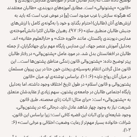
«قانون» «پشتونوالی» است. مطابق آموزه‌های دیوبندی، «طالبان معتقدند
که هرگونه سازش با غرب مردود است [و] در عوض غرب است که باید به
ارزش‌های آنان (طالبان) احترام بگذارد و خود را به‌گونه‌ی کامل با ارزش‌های
جنبش طالبان منطبق سازد» (۶: ۹۷). رهبران طالبان اکثرا دانش‌آموخته‌ی
مدارس دیوبندی پاکستان، مانند «اکوره ختک» و «دارالعلوم حقانیه» اند.
به‌دلیل آموزش
عنصر جهاد
، این مدارس پایگاه مهم برای جهادگرایان، از جمله
طالبان در افغانستان بدل شد. در مورد عامل «پشتون‌والی» در رفتار طالبان
پیتر توضیح داده: «پشتون‌والی قانون زندگی مناطق پشتون‌ها است… این
قانون مثل گرفتن انتقام به‌وسیله‌ی ریختن خون حتا در بین پیروان مسلمان
در میان آنان رواج دارد» (۶: ۱۰۱). براساس نوشته‌ی او، میان «قانون
پشتون‌والی و قانون اسلام» در طول تاریخ اختلاف وجود داشته، اما به‌دلیل
پایگاه اجتماعی طالبان در جامعه‌ی پشتون، سهم زیادی از عقایدشان متعلق
به «پشتون‌والی» است: «برای مثال؛ اثبات زنای محصنه، طبق قانون
شریعت نیاز به وجود چهار شاهد عادل دارد، درحالی که در پشتون‌والی،
وجود شایعه‌ای برای اثبات این قضیه کافی است؛ زیرا براساس این قانون،
شرافت خانواده بسیار مهم‌تر از رعایت وضعیت اخلاقی و عرفی است» (۶:
۱۰۲).