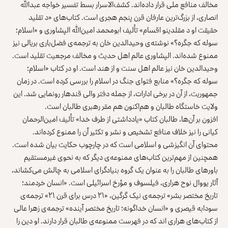
مخالف منافع ملی قرار داده‌اند. کشف‌الاسرار بسط تفسیر خواجه عبدالله
انصاری، از بزرگ‌ترین عارفان قرن پنجم هجری است. کتاب‌های «د تقلید
حقیقت او د مقلدینو اقسام» تألیف ابومحمد امین‌الله الپشاوری و «اسلام؛
سوله که جگره؟» نوشته‌ی وحیدالدین خان به ترجمه‌ی فضل‌باری بریالی نیز
ممنوع شده‌اند. الپشاوری عالم اهل حدیث و مخالف مرجعیت تقلید است.
وحیدالدین خان نیز عالم اهل سنت و از هند است. او در کتاب «اسلام؛
سوله که جگره؟» منابع فتوای جنگ در اسلام را بررسی کرده است. در زمان
جمهوریت، از آن در برخی ادارات، از جمله دفتر والی قندهار رونمایی شد. این
ولایت خاستگاه طالبان و هم‌اکنون هم مقر رهبری طالبان است.
افزون بر آن‌ها، طالبان کتاب «یادداشتی از طرف خدا» تألیف امین‌الرحمان
کیانی را نیز خلاف منافع تشخیص و نشر و تکثیر آن را ممنوع کرده‌اند.
محتوای آن انگیزشی و اسلامی است که در چارچوب حکایت بیان شده است.
همچنین از مهم‌ترین کتاب‌های ممنوعه‌ی دیگر که به نحوی غیرمستقیم
باورهای طالبان را به عنوان یک گروه بنیادگرای اسلامی به چالش می‌کشاند،
آثار یووال نوح هراری، فیلسوف و مؤرخ اسرائیلی است. «انسان خردمند؛
تاریخ مختصر بشر» ترجمه‌ی نیک گرگین، «۲۱ درس برای قرن ۲۱» ترجمه‌ی
سودابه قیصری و «انسان خداگونه؛ تاریخ مختصر آینده» ترجمه‌ی زهرا عالی
از کتاب‌های هراری اند که در فهرست ممنوعه‌ی طالبان قرار دارند. او دین را