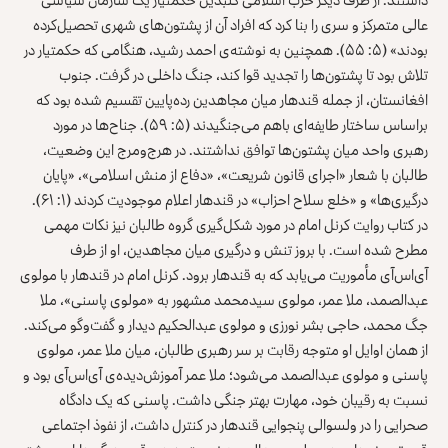
عالی متمرکز و سری را بنا کرد که افراد آن از پشتون‌های شهری تحصیل‌کرده
بودند» (۵: ۵۵). همچنین به نوشته‌ی احمد رشید، هنگامی که حکمتیار در
تلاش بود تا پشتون‌ها را تجدید قوا کند، جنگ داخلی در گرفت. جنوب
افغانستان، از جمله قندهار میان مجاهدین رده‌پایین تقسیم شده بود که
براساس ساختار طایفه‌ای باهم می‌جنگیدند (۵: ۵۹). جناح‌ها در مورد
رهبری واحد میان پشتون‌ها توافق نداشتند. در هرج‌ومرج این وضعیت،
طالبان با شعار «اجرای قانون شریعت»، «دفاع از منش اسلامی»، «پایان
درگیری‌ها» و «خلع سلاح احزاب» در قندهار اعلام موجودیت کردند (۱: ۶۱).
در کتاب روایت کرنل امام در مورد شکل‌گیری گروه طالبان نیز نکات مهمی
مطرح شده است. با بروز تنش و درگیری میان مجاهدین، او از طرف
آی‌اس‌آی مأموریت می‌یابد که به قندهار برود. کرنل امام در قندهار با مولوی
عبدالصمد، ملا عمر، مولوی سیدمحمد مشهور به «مولوی پاسنی»، ملا
جگ محمد، حاجی بشر نورزی و مولوی عبدالحکیم دیدار و گفت‌وگو می‌کند.
از همان اوایل او متوجه رقابت بر سر رهبری طالبان، میان ملا عمر، مولوی
پاسنی و مولوی عبدالصمد می‌شود؛ ملا عمر آموزش‌دیده‌ی آی‌اس‌آی بود و
نسبت به رقیبان خود، مهارت بهتر جنگی داشت. پاسنی که یک دادگاه
صحرایی را در ولسوالی پنجوایی قندهار در کنترل داشت، از نفوذ اجتماعی