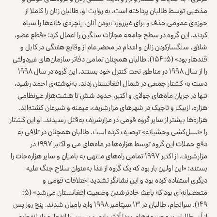
مذهبی توسط طالبان پرداخته است. به روایت او، طالبان زنان را کاملا از
حوزه‌ی عمومی حذف و برای غیررویت‌بودن آنان، پنچره‌ی خانه‌ها را سیاه
کردند. این گروه در سطح جامعه مجازات سنگین را اعمال کرد: «قطع عضو،
شلاق، سنگسارکردن زنان و اعدام در محضر عام از وقایع هفتگی در کابل و
قندهار بود» (۵: ۱۵۴). طالبان همچنان تمامی دفاتر سازمان‌های غیردولتی
را از سال ۱۹۹۸ در مناطق تحت کنترل خود بستند. این گروه در سال ۱۹۹۸
دست به کشتار جمعی در شمال افغانستان زدند. به‌نوشته‌ی احمد رشید،
تنها در جریان ماه‌های جولای و اکتبر، حدود شش تا هشت‌هزار غیرنظامی
هزاره، ازبیک و تاجیک در شهرهای مزارشریف، میمنه و شبرغان کشته‌اند.
هزاره‌ها بیشتر از سایر گروه قومی در مزارشریف به‌قتل رسیدند. او این کشتار
را «نسل‌کشی وحشیانه» توصیف کرده است. طالبان همچنان در تلافی به
دفع حملات این گروه توسط هزاره‌ها در ماه‌های می و اکتبر ۱۹۹۷ در
مزارشریف، از اکتبر ۱۹۹۷ تمامی راه‌های منتهی به بامیان و سایر هزاره‌جات را
بستند: «این اولین بار بود که یک گروه از غذا به‌عنوان سلاح جنگ علیه
دیگری استفاده کرده بود و این نشانگر تشدید اختلافات قومی و
متعصبانه‌ای بود که باعث حادترشدن وضعیت افغانستان می‌شد» (۵:
۱۴۹). سرانجام، طالبان در ۱۳ سپتامبر ۱۹۹۸ وارد بامیان شدند. پنج روز پس
از آن، طالبان بر مجسمه‌های بودا آتش‌باری و سپس با انفجار مواد انفجاری