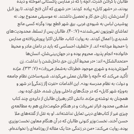
طالبان با گرفتن قدرت، آنچه را که در مدارس پاکستانی آموخته و دیده
بودند، در «شهر کابل» پیاده کردند: «در شهری که آنان فتح کردند، تا روز قبل
از آمدن‌شان، زنان حق کار و تحصیل داشتند. نه موسیقی ممنوع بود، نه
پوشیدن لباس به شیوه‌ی غربی. برق شهر قطع بود؛ وگرنه کسی مانع
تماشای تلویزیون نمی‌شدند» (۷: ۴۰). طالبان پس از تسلط، محدودیت‌های
شدیدی را اعمال کردند. به روایت کتاب، طالبان اکثرا پرورش‌یافته‌ی مدارس
با «محیط مردانه» اند. از «تلطیف احساسی که باید در دامان مادر و محیط
خانواده» انجام پذیرد، محروم بوده و در جهان‌بینی‌شان، انسان‌ها
«متحدالشکل» اند: «در محیط آنان زن حق داخل‌شدن را نداشت. زن
آموزش‌دیده و شهری موجود خطرناک به‌شمار می‌رفت» (۷: ۳۳). مژده
تأکید می‌کند که «آنچه را طالبان عملی می‌کردند، شبیه‌ساختن نظام جامعه
و دولت به نظام مدرسه بود». این اقدامات «نفرت [از زندگی] در شهر و
به‌ویژه شهر کابل» که در جنگ‌های داخلی ویران شده، خلق کرده بود.
همچنان به نوشته‌ی مژده، دانش اکثر رهبران طالبان از دایره‌ی چند کتاب
مذهبی محدود فراتر نمی‌رفت و در هنگام حکومت‌داری هم به مطالعه‌ی
چیزی غیر از کتاب‌های دینی تمایل نداشته‌اند. او به نقل از گفته‌های ملا
حسن آخند، نخست‌وزیر کنونی طالبان که در آن هنگام معاون نخست‌وزیری
بوده، روایت می‌کند: «من در زندگی حتا یک مقاله از روزنامه‌ای را نخوانده‌ام.