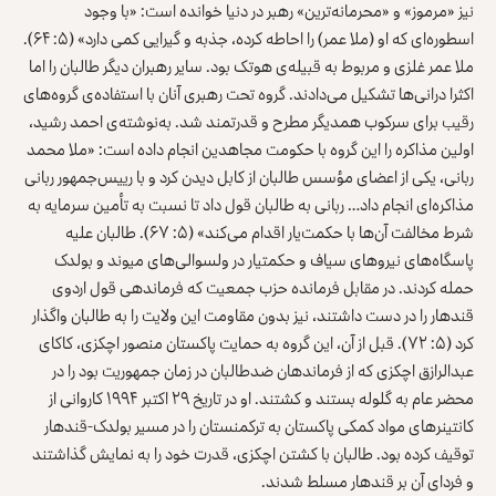
نیز «مرموز» و «محرمانه‌ترین» رهبر در دنیا خوانده است: «با وجود
اسطوره‌ای که او (ملا عمر) را احاطه کرده، جذبه و گیرایی کمی دارد» (۵: ۶۴).
ملا عمر غلزی و مربوط به قبیله‌ی هوتک بود. سایر رهبران دیگر طالبان را اما
اکثرا درانی‌ها تشکیل می‌دادند. گروه تحت رهبری آنان با استفاده‌ی گروه‌های
رقیب برای سرکوب همدیگر مطرح و قدرتمند شد. به‌نوشته‌ی احمد رشید،
اولین مذاکره را این گروه با حکومت مجاهدین انجام داده است: «ملا محمد
ربانی، یکی از اعضای مؤسس طالبان از کابل دیدن کرد و با رییس‌جمهور ربانی
مذاکره‌ای انجام داد… ربانی به طالبان قول داد تا نسبت به تأمین سرمایه به
شرط مخالفت آن‌ها با حکمت‌یار اقدام می‌کند» (۵: ۶۷). طالبان علیه
پاسگاه‌های نیروهای سیاف و حکمتیار در ولسوالی‌های میوند و بولدک
حمله کردند. در مقابل فرمانده حزب جمعیت که فرماندهی قول اردوی
قندهار را در دست داشتند، نیز بدون مقاومت این ولایت را به طالبان واگذار
کرد (۵: ۷۲). قبل از آن، این گروه به حمایت پاکستان منصور اچکزی، کاکای
عبدالرازق اچکزی که از فرماندهان ضدطالبان در زمان جمهوریت بود را در
محضر عام به گلوله بستند و کشتند. او در تاریخ ۲۹ اکتبر ۱۹۹۴ کاروانی از
کانتینرهای مواد کمکی پاکستان به ترکمنستان را در مسیر بولدک-قندهار
توقیف کرده بود. طالبان با کشتن اچکزی، قدرت خود را به نمایش گذاشتند
و فردای آن بر قندهار مسلط شدند.