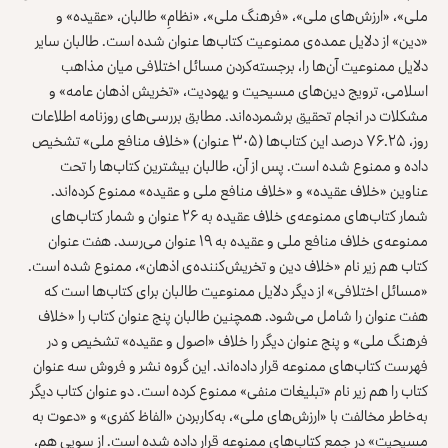
ملی»، «ارزش‌های ملی»، «فرهنگ ملی»، «نظامِ» طالبان، «عقیده» و
«دین» از دلایل عمده‌ی ممنوعیت کتاب‌ها عنوان شده است. طالبان سایر
دلایل ممنوعیت آن‌ها را، برجسته‌کردن مسائل اختلافی میان مذاهب
اسلامی، ترویج دین‌های مسیحیت و یهودیت، «تخریش اذهان عامه» و
مشکلات در انجام تحقیق برشمرده‌اند. مطابق بررسی‌های روزنامه اطلاعات
روز، ۷۶.۲۵ درصد این کتاب‌ها (۳۰۵ عنوان) «خلاف منافع ملی» تشخیص
داده و ممنوع شده است. پس از آن، طالبان بیشترین کتاب‌ها را تحت
عناوین «خلاف عقیده» و «خلاف منافع ملی و عقیده» ممنوع کرده‌اند.
شمار کتاب‌های ممنوعه‌ی خلاف عقیده به ۲۶ عنوان و شمار کتاب‌های
ممنوعه‌ی خلاف منافع ملی و عقیده به ۱۹ عنوان می‌رسد. هفت عنوان
کتاب هم زیر نام «خلاف دین و تخریش‌کننده‌ی اذهان»، ممنوع شده است.
«مسائل اختلافی» از دیگر دلایل ممنوعیت طالبان برای کتاب‌ها است که
هفت عنوان را شامل می‌شود. همچنین طالبان پنج عنوان کتاب را «خلاف
فرهنگ ملی» و پنج عنوان دیگر را خلاف «اصول و عقیده» تشخیص و در
فهرست کتاب‌های ممنوعه قرار داده‌اند. این گروه نشر و فروش سه عنوان
کتاب را هم زیر نام «تبلیغات منفی» ممنوع کرده است. دو عنوان کتاب دیگر
به‌خاطر مخالفت با «ارزش‌های ملی»، به‌کاربردن «الفاظ کفری» و «دعوت به
مسیحیت» در جمع کتاب‌های ممنوعه قرار داده شده است. از سویی هم،