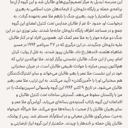
این مدرسه تبدیل به مرکز تصمیم‌گیری‌های طالبان شد و این گروه از آن‌جا
برنامه‌ی حمله بر پایگاه داروخان، از فرماندهان حزب اسلامی به رهبری
گلبدین حکمتیار را چید. رهبری جنگ را بازهم ملا عمر به‌عهده گرفت. به
‌درخواست او، حدود ۵۰ نفر از طالبان مدارس تحت کنترل اعضای این گروه
جمع و در مساجد اطراف پایگاه داروخان جابه‌جا شدند. بشر نورزی نیز، در این
جنگ دو عراده موتر را به ملا عمر کمک کرد. همچنین افراد او در کنار طالبان
علیه داروخان جنگیدند. در این درگیری که در ۲۷ سپتامبر ۱۹۹۴ در مسیر
شاهراه هلمند-قندهار رخ داد، طالبان پیروز شدند. به نقل از روایت کرنل
امام، پس از این جنگ، طالبان نشستی برگزار کردند. ملا نورالدین ترابی که
هم‌اکنون رییس مبارزه با حوادث طبیعی طالبان است، در جریان سخنرانی
خود در این نشست ملا عمر را رهبر طالبان می‌خواند و سایر اشتراک‌کنندگان
هم سخنرانی او را با «آمین‌گفتن» تأیید می‌کنند. به این ترتیب ملا عمر، رهبر
طالبان می‌شود. در تاریخ ۹ اکتبر ۱۹۹۴ این گروه ولسوالی اسپین‌بولدک را؛ در
مرز با پاکستان سقوط می‌دهد. گسترش ساحات تحت کنترل طالبان و
اقدامات این گروه بازتاب گسترده‌ی رسانه‌ای می‌یابد. آی‌اس‌آی ملا عمر و
سایر رهبران طالبان را از صحبت با رسانه‌ها منع می‌کند. ملا خیرالله خیرخواه
به‌حیث سخن‌گوی طالبان معرفی و در اسلام‌آباد مستقر شد. پس از بولدک،
طالبان پلان حمله بر قندهار را چیدند. حکمتیار از این گروه ابراز نارضایتی و