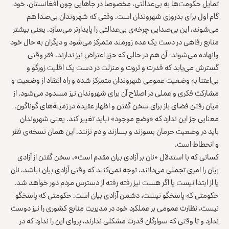
تمایل حکومت‌ها به بی‌عدالتی، مخصوصا در جاهایی چون افغانستان، خود
گام اول برای بدروزی شهروندان است. وقتی که شهروندان بی‌صدا هم
می‌شوند، این بی‌صدایی چرخه‌ی بی‌عدالتی را پایدارتر می‌سازد. یعنی بیشتر
منابع رفاهی در دست یک عده زورمند متمرکز می‌شود و دیگران به حال خود
وانهاده می‌شوند- آن هم در حالی که حق اعتراض نیز ندارند. فقر وقتی
گسترش می‌یابد که قدرت و ثروت و منزلت در دست یک اقلیت زورگو و
بی‌اعتنا به وضعیت عمومی شهروندان متمرکز شده و راه انتقاد از وضعیت و
مشارکت فکری و عملی در اصلاح آن برای شهروندان نیز مسدود می‌شود. از
میان رفتن فضای باز برای سخن گفتن و اظهار عقیده در زمینه‌های گوناگون،
معنایی جز این ندارد که «وضع موجود» نباید تغییر کند. یعنی شهروندان
باید در وضعیت حرمان بسوزند و بسازند و دم نزنند. این همان نسخه‌ی فقر
و انحطاط است.
کسانی که با استدلال «نان بر آزادی بیان مقدم است»، سخن گفتن از آزادی
بیان را امری تجملی می‌دانند، توجه نمی‌کنند که وقتی آزادی بیان نباشد، نان
یا از ابتدا نیست یا اگر هست نیز رفته رفته از دسترس مردم دور خواهد شد.
حکومتی که پاسخگو نیست، دشمن آزادی بیان است. حکومتی که پاسخگو
نیست، نظارت عمومی بر عملکرد خود در مدیریت منابع کشوری را نیز دوست
ندارد و تا وقتی که سوارگان قدرت مشکلی ندارند، پروای این را ندارد که در