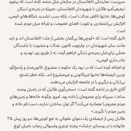
سرپرست نمایندگی افغانستان در سازمان ملل متحد گفته است که برخورد
تبعیض‌آمیز طالبان با شهروندان افغانستان، به‌ویژه در زمینه‌ی اسکان
کوچی‌ها، نه‌تنها ناقض عدالت است، بلکه سبب تشدید شکاف‌های قومی،
افزایش بی‌اعتمادی، و تقویت فضای خصومت و تفرقه میان مردم شده
است.
فایق گفته است که «کوچی‌ها بی‌گمان بخشی از ملت افغانستان‌ اند و باید
مانند سایر شهروندان، در چارچوب قانون، عدالت و مشورت با باشندگان
محلی برای‌شان زمینه‌ی زندگی فراهم گردد، نه از طریق زور، تهدید و
جانب‌داری قومی».
او اضافه کرده است که در نبود یک حکومت مشروع، قانون‌مدار و پاسخ‌گو،
چنین فیصله‌ها نه‌تنها غیرقانونی و غیرمشروع‌ اند، بلکه خطر تشنج،
بی‌ثباتی و درگیری را در جامعه افزایش می‌دهند.
آقای فایق در ادامه گفته است: «سخن‌گوی طالبان که در بامیان وعده
ساخت سرپناه برای محرومان را داده بود، امروز چگونه خانه‌ها و زمین‌های
مردم محروم را مصادره می‌کند؟ اگر توان ساختن ندارید، دست‌کم خانه و
زمین مردم را نگیرید.»
طالبان پس از فیصله‌ی یک دعوای حقوقی به نفع کوچی‌ها، دو روز پیش ۲۵
خانواده را در روستای «رشک» پشته غرغری ولسوالی پنجاب بامیان کوچ