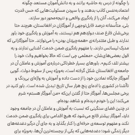
را چگونه از درس به حاشیه برانند و به دانش‌آموزان مستعد چگونه
اعتمادبه‌نفس کاذب بدهند و با سپردن مسئولیت‌هایی که حس قدرت
ایجاد می‌کند، آنان را از یادگیری واقعی و نتیجه‌محور دور سازند.
بلی، متأسفانه درصد قابل‌توجهی از آموزگاران در افغانستان، هرچند حتا
برخی‌شان فارغ صنف دوازدهم هم نیستند، به آموزش و یادگیری خود باور
ندارند و طبل مقتدرانه‌ی «همه‌چیزدان بودن» را می‌نوازند. حتا آموزگارانی که
مدرک لیسانس دارند، با مفهوم یادگیری ضمن خدمت آشنایی ندارند و به
قول بعضی‌های‌شان، «معلمی چی است که حالا بخواهیم وقت خود را
بیشتر تلف کنیم». باورهای بسیار خطرناکی درباره‌ی آموزش و عاملان آن در
جامعه‌ی افغانستان شکل گرفته است، به‌ویژه پس از سقوط دولت. گویی
آموزگار جایگاه نمادین خود را از دست داده و آموزش به واژه‌ای بی‌رنگ و
ناآشنا در کشوری با ادعای پنج هزار سال تاریخ تبدیل شده است. باور کنید در
برخی مجلس‌ها، آموزگار حتا از گفتن این‌که «من آموزگار هستم» شرم
می‌کند؛ این را خودم دیده‌ام و شاهد بوده‌ام.
در چنین فضای سنگینی که نسبت به آموزش و عاملان آن در جامعه وجود
دارد، آموزگار بیشتر قانع می‌شود که هیچ اقدامی برای یادگیری ضمن خدمت
نکند و مفهوم توسعه‌ی حرفه‌ای را کنار بگذارد و به‌ جای آن درگیر دغدغه‌های
دیگر زندگی شود؛ دغدغه‌هایی که یکی از برجسته‌ترین آن‌ها، به‌ویژه برای