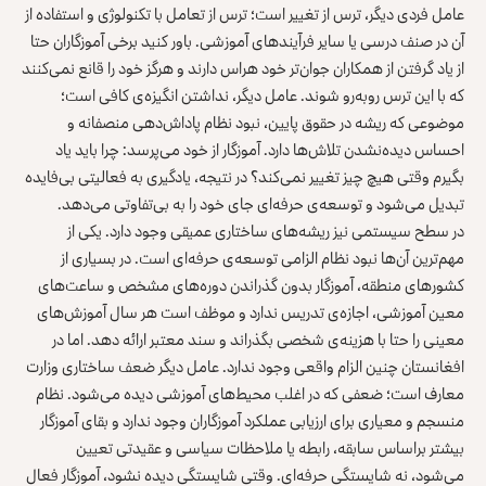
عامل فردی دیگر، ترس از تغییر است؛ ترس از تعامل با تکنولوژی و استفاده از
آن در صنف درسی یا سایر فرآیندهای آموزشی. باور کنید برخی آموزگاران حتا
از یاد گرفتن از همکاران جوان‌تر خود هراس دارند و هرگز خود را قانع نمی‌کنند
که با این ترس روبه‌رو شوند. عامل دیگر، نداشتن انگیزه‌ی کافی است؛
موضوعی که ریشه در حقوق پایین، نبود نظام پاداش‌دهی منصفانه و
احساس دیده‌نشدن تلاش‌ها دارد. آموزگار از خود می‌پرسد: چرا باید یاد
بگیرم وقتی هیچ چیز تغییر نمی‌کند؟ در نتیجه، یادگیری به فعالیتی بی‌فایده
تبدیل می‌شود و توسعه‌ی حرفه‌ای جای خود را به بی‌تفاوتی می‌دهد.
در سطح سیستمی نیز ریشه‌های ساختاری عمیقی وجود دارد. یکی از
مهم‌ترین آن‌ها نبود نظام الزامی توسعه‌ی حرفه‌ای است. در بسیاری از
کشورهای منطقه، آموزگار بدون گذراندن دوره‌های مشخص و ساعت‌های
معین آموزشی، اجازه‌ی تدریس ندارد و موظف است هر سال آموزش‌های
معینی را حتا با هزینه‌ی شخصی بگذراند و سند معتبر ارائه دهد. اما در
افغانستان چنین الزام واقعی وجود ندارد. عامل دیگر ضعف ساختاری وزارت
معارف است؛ ضعفی که در اغلب محیط‌های آموزشی دیده می‌شود. نظام
منسجم و معیاری برای ارزیابی عملکرد آموزگاران وجود ندارد و بقای آموزگار
بیشتر براساس سابقه، رابطه یا ملاحظات سیاسی و عقیدتی تعیین
می‌شود، نه شایستگی حرفه‌ای. وقتی شایستگی دیده نشود، آموزگار فعال