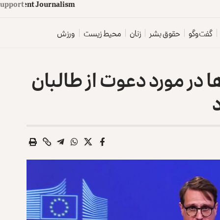
d
e
p
e
n
d
e
n
t
J
o
u
Support
r
n
a
l
i
s
m
گفت‌وگو
حقوق بشر
زنان
محیط زیست
ورزش
 در مورد دعوت از طالبان