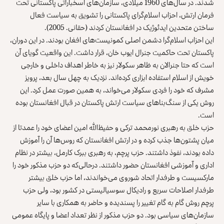
شدند. در سال‌های 1960 میلادی، سازمان‌های اسخباراتی پاکستانی تحت
فرمان ارتش، احزاب اسلام‌گرای پاکستانی را ‌‌تشویق به سیاست فعال
ساختن متحدین ایدئوژیک در افغانستان کردند (حقانی. 2005).
این احزاب اسلام‌گرا دشمن اصلی کمونیست‌های افغان بودند. در این دوران،
پاکستان تحت حاکمیت جنرال ایوب خان، قرار داشت. این واقعیت گویای آن
است که حتا جنرالان به ظاهر سکولار نیز به خاطر اهداف داخلی و خارجی
خویش از اسلام استفاده ابزاری کرده‌اند. نزدیک به چهل سال بعد، پرویز
مشرف که خود را فردی سکولار می‌خواند، به همین صورت عمل کرد. این
روش یکی از سنگ‌بناهای سیاست ارتش پاکستان در قبال افغانستان بوده
است.
حزب خلق به رهبری نور‌محمد ترکی و حفیظ‌الله امین اعضای خود را عمدتا از
میان پشتون‌ها جذب کرده و در ارتش افغانستان که روس‌ها آن را آموزش
داده بودند، نفوذ داشتند. حزب پرچم، به رهبری ببرک کارمل، بیشتر در نظام
اداری و آموزشی افغانستان حضور داشتند. در‌حالی‌که دو حزب مذکور خود را
مارکسیست و طرفدار اتحاد شوروی می‌خواندند، اما حزب خلق بیشتر
طرفدار اصلاحات سریع و رادیکال سوسیالیستی در کشور بود، ولی حزب
پرچم روش گام به گام تغییر را پسندیده و حاضر به همکاری با سایر
سازمان‌های سیاسی بود. دو حزب مذکور از نظر تعداد ‌اعضا و پایگاه عمومی