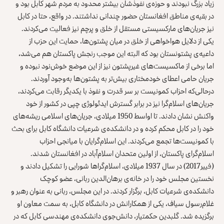
زیاد بزرگ نبودند و حوزه‌ی نفوذشان بیشتر محدود به مردم شهر کابل بود و
در بقیه‌ی مناطق افغانستان حضور چندانی نداشتند. در واقع، حتا در کابل
نیز جریان‌‌های مارکسیستی مستقل از خلق و پرچم نیز فعالیت می‌کردند.
یکی از دلایل هواخواهی از خلق در میان پشتون‌ها، حمایت این حزب از
داعیه‌ی پشتونستان بود که البته این موجب رنجش پاکستان هم می‌شد،
اما برخی از ماکسیست‌های غیر‌پشتون نیز از این موضع خوش‌نود نبوده و
جریان حامی اعطای خودمختاری بیش‌تر به پشتون‌ها به‌وجود آوردند.
در‌حالی‌که احزاب کمونیست بر سر قدرت و نفوذ با یکدیگر رقابت می‌کردند،
جریان‌های اسلام‌گرا نیز در برابر گسترش ایدئولوژی چپی در کشور از خود
واکنش نشان دادند. تا اواسط 1950 میلادی، جریان‌های اسلامی ریشه‌های
خود را در کابل محکم کرده و در دانشکده‌ی شرعیات دانشگاه کابل برای بحث
با کمونیست‌ها تجمع می‌کردند. این اسلام‌گرایان با میانجی احزاب
اسلام‌گرای پاکستان، از اولین متحدان اسلام‌آباد در افغانستان شدند.
(فییر2017) در سال 1937 میلادی، اسلام‌گراها شورایی را تشکیل دادند و
نخستین مجلس خود را در خانه‌ی برهان‌الدین ربانی، عضو کوچک
دانشکده‌ی شرعیات کابل، برگزار کردند. در این مجلس، ربانی به عنوان رهبر و
غلام‌رسول سیاف، یکی از همکارانش در دانشگاه کابل، به سمت معاون او
برگزیده شد. گلبدین حکمتیار، دانش‌جوی دانشکده‌ی مهندسی کابل که در