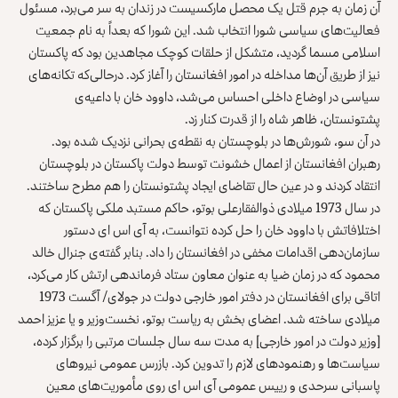
آن زمان به جرم قتل یک محصل مارکسیست در زندان به سر می‌برد، مسئول
فعالیت‌های سیاسی شورا انتخاب شد. این شورا که بعداً به نام جمعیت
اسلامی مسما گردید، متشکل از حلقات کوچک مجاهدین بود که پاکستان
نیز از طریق آن‌ها مداخله در امور افغانستان را آغاز کرد. در‌حالی‌که تکانه‌های
سیاسی در اوضاع داخلی احساس می‌شد، داوود خان با داعیه‌ی
پشتونستان، ظاهر شاه را از قدرت کنار زد.
در آن سو، شورش‌ها در بلوچستان به نقطه‌ی بحرانی نزدیک شده بود.
رهبران افغانستان از اعمال خشونت توسط دولت پاکستان در بلوچستان
انتقاد کردند و در عین حال تقاضای ایجاد پشتونستان را هم مطرح ساختند.
در سال 1973 میلادی ذوالفقار‌علی بوتو، حاکم مستبد ملکی پاکستان که
اختلافاتش با داوود خان را حل کرده نتوانست، به آی اس ای دستور
سازمان‌دهی اقدامات مخفی در افغانستان را داد. بنابر گفته‌ی جنرال خالد
محمود که در زمان ضیا به عنوان معاون ستاد فرماندهی ارتش کار می‌کرد،
اتاقی برای افغانستان در دفتر امور خارجی دولت در جولای/ آگست 1973
میلادی ساخته شد. اعضای بخش به ریاست بوتو، نخست‌وزیر و یا عزیز احمد
[وزیر دولت در امور خارجی] به مدت سه سال جلسات مرتبی را برگزار کرده،
سیاست‌ها و رهنمود‌های لازم را تدوین کرد. بازرس عمومی نیروهای
پاسبانی سرحدی و رییس عمومی آی اس ای روی مأموریت‌های معین