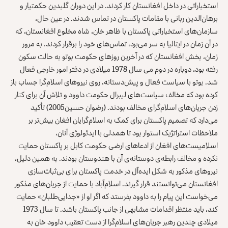
استخباراتی در داخل افغانستان کار کردند. در این دوران گلبدین حکمتیار و
برهان‌الدین ربانی با مقامات پاکستان در تماس شدند. در عین حال،
سازمان‌های استخباراتی پاکستان با ظاهر خان، شاه مخلوع افغانستان، که
در آن زمان در ایتالیا به سر می‌برد، تماس‌های خود را برقرار کردند. به مرور
زمان، بخش افغانستان که در آخرین روزهای حکومت بوتو به حالت سکون
رفته بود، دوباره در دوم می سال 1978 میلادی در دفتر امور خارجی فعال
شد. بوتو با سیاست فعال و پیش‌دستانه، روی نیروهای اسلام‌گرا جساب باز
کرده بود که مخالف سیاست‌های لیبرال حکومت داوود و تلاش آن برای کنار
زدن جریان‌های اسلام‌گرای مخالف بودند. (رضوان حسین2005) تأکید
می‌دارد که تصمیم پاکستان برای کمک به اسلام‌گرایان افغان بیش‌تر بر
ملاحظات استراتژیک استوار بود تا همدلی با ایدئولوژی آنان،
اسلامیست‌های افغان از ادعاهای ارضی حکومت کابل بر پاکستان حمایت
نکرده و مخالف رابطه‌ی دوستانه‌ی آن با هندوستان بودند. به همین دلیل،
نیروهای مذکور به شکل ایده‌آل در خدمت پاکستان برای بی‌ثبات‌سازی
افغانستان می‌توانستند قرار گیرند. اسلام‌آباد با حمایت از جریان‌های مذکور
می‌خواست این پیام را به داوود بفرستد که اگر او از «جدایی‌طلبان» حمایت
کند، باید منتظر اقدامات مشابهی از جانب پاکستان باشد. ‌تا سال 1973
میلادی چندین رهبر جریان‌های اسلام‌گرا از دست تعقیب داوود خان به