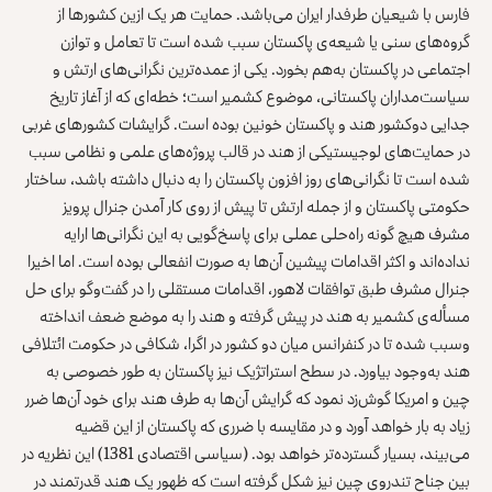
فارس با شیعیان طرفدار ایران می‌باشد. حمایت هر یک ازین کشور‌ها از
گروه‌های سنی یا شیعه‌ی پاکستان سبب شده است تا تعامل و توازن
اجتماعی در پاکستان به‌هم بخورد. یکی از عمده‌ترین نگرانی‌های ارتش و
سیاست‌مداران پاکستانی، موضوع کشمیر است؛ خطه‌ای که از آغاز تاریخ
جدایی دوکشور هند و پاکستان خونین بوده است. گرایشات کشورهای غربی
در حمایت‌های لوجیستیکی از هند در قالب پروژه‌های علمی و نظامی سبب
شده است تا نگرانی‌های روز افزون پاکستان را به دنبال داشته باشد، ساختار
حکومتی پاکستان و از جمله ارتش تا پیش از روی کار آمدن جنرال پرویز
مشرف هیچ گونه راه‌حلی عملی برای پاسخ‌گویی به این نگرانی‌ها ارایه
نداده‌اند و اکثر اقدامات پیشین آن‌ها به صورت انفعالی بوده است. اما اخیرا
جنرال مشرف طبق توافقات لاهور، اقدامات مستقلی را در گفت‌وگو برای حل
مسأله‌ی کشمیر به هند در پیش گرفته و هند را به موضع ضعف انداخته
وسبب شده تا در کنفرانس میان دو کشور در اگرا، شکافی در حکومت ائتلافی
هند به‌وجود بیاورد. در سطح استراتژیک نیز پاکستان به طور خصوصی به
چین و امریکا گوش‌زد نمود که گرایش آن‌ها به طرف هند برای خود آن‌ها ضرر
زیاد به بار خواهد آورد و در مقایسه با ضرری که پاکستان از این قضیه
می‌بیند، بسیار گسترده‌تر خواهد بود. (سیاسی اقتصادی 1381) این نظریه در
بین جناح تندروی چین نیز شکل گرفته است که ظهور یک هند قدرتمند در