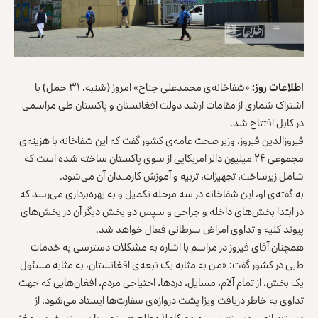
اطلاعات روز
:
«شفاخانه‌ی محمدعلی جناح» امروز (شنبه، ۳۱ حمل) با
اشتراک شماری از مقامات ارشد دولت افغانستان و پاکستان طی مراسمی
در کابل افتتاح شد.
فیروزالدین فیروز، وزیر صحت عامه‌ی کشور گفت که این شفاخانه با هزینه‌ی
مجموعی ۲۴ میلیون دالر امریکایی از سوی پاکستان ساخته شده است که
شامل زیرساخت، تجهیزات، تربیه و آموزش کارمندان آن می‌شود.
به گفته‌ی او، این شفاخانه در سه مرحله تکمیل و به بهره‌برداری می‌رسد که
در ابتدا بخش‌های داخله و جراحی و سپس دو بخش دیگر آن در بخش‌های
پیوند کلیه و تداوی امراض سرطانی فعال خواهد شد.
همچنان آقای فیروز در مراسم با اشاره به مشکلات دسترسی به خدمات
طبی در کشور گفت: «من به مثابه یک تبعه‌ی افغانستان، به مثابه مسئول
یک بخش، از تمام آلام، مسایل، دردها، احتیاجی مردم، افغان‌هایی که جهت
تداوی به خاطر دریافت ویزا پشت دروازه‌ی سفارت‌ها ایستاد می‌شود، از
دست‌درازی و دست‌بوسی مردم کاملا مطلع هستم و با پوست، خون و مغز