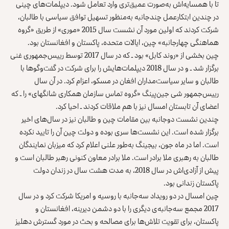
تا با همسایه‌اش به‌صورت عمیق‌تری وارد تعامل شود. دیپلمات‌های چینی
در چندین ابتکارعمل چندجانبه به‌منظور تسهیل توافق سیاسی با طالبان،
شرکت کردند که اولین مورد آن نشست سال 2015 «موری» از طریق «گروه
هماهنگی چهارجانبه» چین، ایالات متحده، پاکستان و افغانستان بود.
چین بخشی از «روند کابل» بود ـ که در سال 2017 توسط رییس‌جمهوری غنی
برگزار شد ـ و در سال 2018 دیپلمات‌هایش را برای شرکت در گفت‌وگوها با
طالبان و سایر سیاست‌مداران افغان در مسکو، اعزام کرد. در آن سال
رییس‌جمهور شی جین‌پینگ «گروه تماس سازمان همکاری‌ شانگهای» را ـ که
اعضای آن تابستان امسال نیز با هم ملاقات کردند ـ احیا کرد.
چندین نشست دوجانبه بین مقامات چین و طالبان نیز در سال‌های اخیر
برگزار شده است. این نشست‌ها سری بوده‌ و دولت چین آن را تایید نکرده
است. اما در ماه جون، بیجینگ به‌طور علنی اعلام کرد که میزبان نمایندگان
طالبان به رهبری ملا برادر است. ملا برادر معاون کنونی رهبر طالبان است و
پیش از آزادی‌اش در سال 2018، به مدت هشت سال در زندان دولت
پاکستان زندانی بود.
چین امسال در دو رویداد سه‌جانبه با روسیه و امریکا شرکت کرد و در سال
2017 مجمع سه‌جانبه‌ی دیگری را با دو دشمن دیرینه، افغانستان و
پاکستان، برای تقویت تلاش‌ها برای مصالحه و بحث در مورد گسترش دهلیز