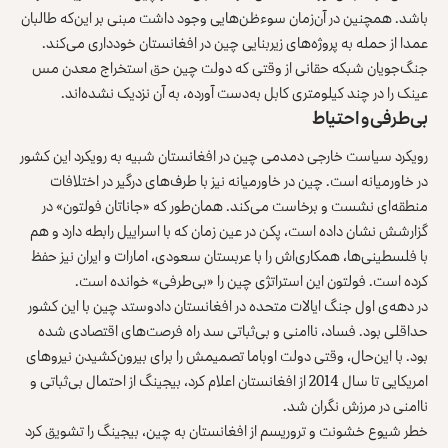
باشد. همچنین در آن‌زمان سوءظن‌هایی وجود داشت مبنی بر این‌که طالبان
عمدا از حمله به پروژه‌های زیربنایی چین در افغانستان خودداری می‌کند.
جنگ‌جویان شبکه حقانی از وقتی که دولت چین حق استخراج معدن مس
عینک را در چند کیلومتری کابل به‌دست آورده، به آن نزدیک نشده‌اند.
بی‌طرفی و احتیاط
رویکرد سیاست خارجی دمدمی چین در افغانستان شبیه به رویکرد این کشور
در خاورمیانه است. چین در خاورمیانه نیز با طرف‌های درگیر در اختلافات
منطقه‌ای نشست و برخاست می‌کند. همان‌طور که «جاناتان فولتون» در
گزارشش نشان داده
است، پکن در عین زمان که با اسراییل رابطه دارد و هم
با فلسطینی‌ها، همکاری‌اش را با عربستان سعودی، امارات و ایران نیز حفظ
کرده است. فولتون این استراتژی چین را «بی‌طرفی» خوانده است.
در دهه‌ی اول جنگ ایالات متحده در افغانستان دادوستد چین با این کشور
حداقلی بود. فساد، ناامنی و بی‌ثباتی سد راه فرصت‌های اقتصادی شده
بود. با این‌حال، وقتی دولت اوباما تصمیمش را برای بیرون‌کشیدن نیروهای
امریکایی تا سال 2014 از افغانستان اعلام کرد، بیجینگ از احتمال بی‌ثباتی و
ناامنی در مرزش نگران شد.
خطر شیوع خشونت و تروریسم از افغانستان به چین، بیجینگ را تشویق کرد