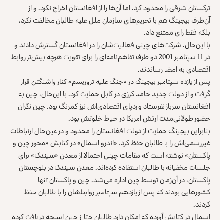
ترکستان شرقی را محدود کرد، اما آن‌ها را از افغانستان اخراج نکرد. و از
آن‌طرف بیجینگ هم با تحریم‌های سازمان ملل علیه طالبان مخالفت نکرد،
بلکه فقط رای ممتنع داد.
با این‌حال، شرکت‌های چینی فعالیت‌‌شان را در افغانستان گسترش دادند و
در 11 سپتامبر 2001 دو طرف تفاهم‌نامه‌ای را برای تقویت هرچه بیش‌تر روابط
اقتصادی به امضا رساندند.
پس از یازده سپتامبر بیجینگ در «جنگ علیه تروریسم» کنار واشنگتن قرار
گرفت و از دولت جدید حامد کرزی در کابل حمایت کرد. با این‌حال، چین به
افغانستان سرباز نفرستاد و ردپای اقتصادی‌اش نیز کمرنگ بود. چین نگران
حضور طولانی‌مدت ارتش امریکا در حیاط خلوتش بود.
بنابراین بیجینگ حمایت از دولت افغانستان را محدود و در عین‌حال ارتباطات
غیررسمی‌اش را با طالبان حفظ کرد. «اندرو اسمال» در کتابش «محور چین و
پاکستان» نوشته است که مقامات چینی احتمالا از معدن «سیندک» برای
جلسات مخفیانه با طالبان استفاده کرده‌اند. معدن سیندک در بلوچستان
پاکستان، در آن‌زمان توسط چین اداره می‌شد. چین و پاکستان تنها
کشورهایی بودند که پس از یازدهم سپتامبر روابط‌‌شان را با طالبان حفظ
کردند.
اسمال در کتابش آورده که امکان دارد طالبان حتا از چین اسلحه دریافت کرده