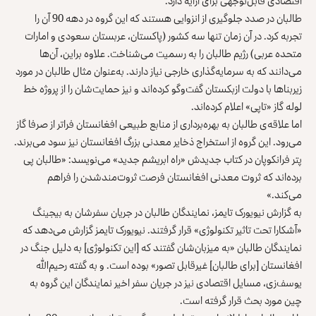
اقتصادی قابل‌توجهی برای ارایه دارد.
طالبان در صدد جلوگیری از انزوایی هستند که این گروه در دهه 90 آن را
تجربه کرد. در آن‌ زمان تنها سه کشور (پاکستان، عربستان سعودی و امارات
متحده عربی) رژیم طالبان را به رسمیت می‌شناخت. علاوه براین، آن‌ها
می‌دانند که به سرمایه‌گذاری خارجی نیاز دارند. به‌عنوان مثال طالبان در مورد
زیربناها با دولت ازبکستان گفت‌وگو کرده‌اند و نیز حمایت‌شان را از پروژه خط
لوله گاز «تاپی» اعلام کرده‌اند.
اما علاقه‌ی طالبان به بهره‌برداری از منابع طبیعی افغانستان فراتر از صرفا گاز
می‌رود. این گروه از استخراج ذخایر معدنی بزرگ افغانستان نیز سود می‌برند.
پتر فرانکوپان در کتاب جدیدش «راه ابریشم جدید» می‌نویسد: «طالبان پی
برده‌اند که ثروت معدنی افغانستان فرصت ثروت‌مندشدن را فراهم
می‌کند.»
به گزارش نیویورک تایمز، نمایندگان طالبان در جریان سفرشان به بیجینگ
«آشکارا تحت تاثیر تکنولوژی» قرار گرفتند. نیویورک تایمز گزارش می‌دهد که
نمایندگان طالبان «به میزبان‌شان گفتند که [این تکنولوژی] به دلیل جنگ در
افغانستان [برای طالبان] غیرقابل تصور» بوده است. و به گفته رحیم‌الله
یوسف‌زی، مسایل اقتصادی نیز در جریان سفر اخیر نمایندگان این گروه به
چین مورد بحث قرار گرفته است.