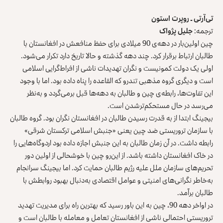
تی‌آرتی
ـ
روپرت استون
ترجمه:
جلیل پژواک
چین اولین‌بار در دهه‌ی 90 میلادی برای حفظ منافعش در افغانستان با
طالبان ارتباط برقرار کرد. چند دهه گذشته و حالا تاریخ دارد تکرار می‌شود.
اولی یک دولت کمونیست و نگران تهدیدات ناشی از افراط‌گرایی اسلامی
است و دیگری گروه مذهبی تندرو که القاعده را پناه داده بود. اما با وجود
این تفاوت‌ها، رابطه‌ی چین و طالبان به دهه‌ها قبل برمی‌گردد و به‌نظر
می‌رسد در حال مستحکم‌ترشدن است.
بیجینگ ابتدا از به قدرت رسیدن طالبان در افغانستان نگران بود. گروه طالبان
با سازمان‌ تروریستی ضد چین یعنی «جنبش اسلامی ترکستان شرقی»
رابطه داشت. در آن زمان طالبان به این جنبش اجازه داده بود اردوگاه‌هایی را
در خاک افغانستان داشته باشد. از این‌رو چین با خوشحالی از اولین دور
تحریم‌های سازمان ملل علیه رژیم طالبان حمایت کرد. اما بیجینگ سرانجام
به‌خاطر نگرانی‌های امنیتی و عوامل اقتصادی به‌دنبال بهبود روابطش با
طالبان برآمد.
در اواخر دهه 90، چین به این باور رسید که بهترین راه برای مدیریت تهدید
تروریستی احتمالی ناشی از افغانستان تعامل و معامله با طالبان است و