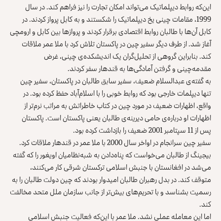
این‌که روابط دیپلماتیک می‌تواند امکان تجارت را نیز فراهم کند. در سال
1999، مقامات چینی یخ دیپلماتیک را شکستند و به کابل پرواز کردند. در
کابل آن‌ها با طالبان روابط اقتصادی برقرار کردند و پروازها بین کابل و ارومچی
آغاز شد. از طرف دیگر سفیر چین در پاکستان تلاش کرد با ملا عمر ملاقات
کند. بنابراین گروهی از تحلیل‌گران یک اندیشکده‌ی چینی، غرض
مقدمه‌چینی و گرفتن آمادگی‌ها به قندهار سفر کردند.
به گفته‌ی عبدالسلام ضعیف، سفیر سابق طالبان در پاکستان، سفیر چین
تنها دیپلمات خارجی بود که روابط خوبی را با اسلام‌آباد حفظ کرده بود. در
واقع، اظهارات ضعیف در مورد چین در کتاب خاطراتش به مراتب نرم‌تر از
اظهارات او درباره‌ی حامی دیرینه‌ی طالبان یعنی پاکستان است. پاکستان
پس از 11 سپتامبر 2001 ضعیف را بازداشت کرده بود.
سفیر چین سرانجام در اواخر سال 2000 با ملا عمر در قندهار ملاقات کرد.
بیجینگ از طالبان می‌خواست که پناه‌دادن به شبه‌نظامیان اویغور را که گفته
می‌شد در افغانستان با جنبش اسلامی ترکستان شرقی کار می‌کنند،
متوقف کند. در بدل رهبران طالبان امیدوار بودند که چین دولت طالبان را به
رسمیت بشناسد و با تحریم‌های بیش‌تر از جانب سازمان ملل متحد مخالفت
کند.
اما این معامله عملی نشد. ملا عمر با این‌که فعالیت جنبش اسلامی