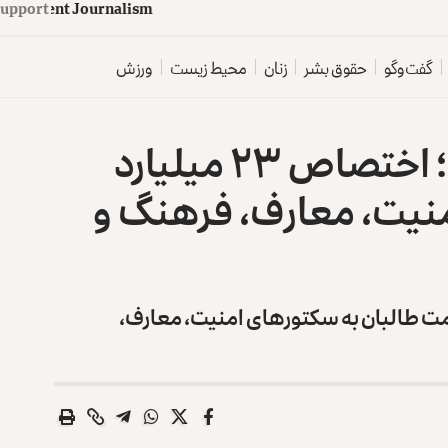
d
e
p
e
n
d
e
n
t
J
Support
o
u
r
n
a
l
i
s
m
گفت‌وگو
حقوق بشر
زنان
محیط زیست
ورزش
بودجه سه‌ماهه‌ طالبان؛ اختصاص ۲۳ میلیارد
منیت، معارف، فرهنگ و
 حکومت طالبان به سکتورهای امنیت، معارف،