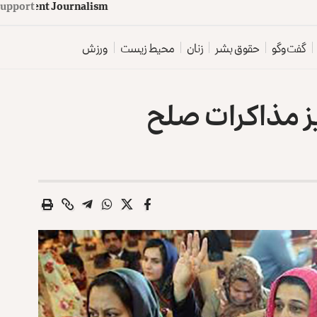
upport
d
e
p
e
n
d
e
n
t
J
o
u
r
n
a
l
i
s
m
گفت‌وگو
حقوق بشر
زنان
محیط زیست
ورزش
یز مذاکرات صلح