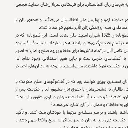
 رنج‌های زنان افغانستان، برای فرستادن سربازان‌شان حمایت مردمی
صفوف اردو و پولیس ملی افغانستان می‌جنگند و همه‌ی زنان از
معامله‌ی صلح بر زندگی زنان تأثیر عظیم خواهد داشت.
افغانستان یک محک حساس برای دانستن تعهد جهان به قطع‌نامه‌ی 1325 شورای امنیت ملل متحد است. این قطع‌نامه که در
واهد که در تمام تصمیم‌گیری‌ها در رابطه به حل منازعات «نمایندگی گسترده
ن کامل آنان در تمام تلاش‌ها برای حفظ و بهبود صلح و امنیت» اصرار
 به کمک‌های خارجی ست و جایی هیچ استدلالی وجود ندارد که
ن بر حکومت نفوذ داشتند، می‌توانستند با توجه به بحران‌های اخیر در
ق آنان نخستین چیزی خواهد بود که در گفت‌وگوهای صلح حکومت با
ست. طالبان به دشمنی‌شان با حقوق زنان مشهور اند و حکومت پس از
لبان، تضعیف کرده‌است. آیا فقط بحث مردان درباره‌ی حقوق زنان، بحث
‌ای به حفاظت و حمایت از آنان نشان نمی‌دهند؟
شته باشند و بر سر مسئله‌ی مرتبط با خودشان بحث کنند. و تأکید
مین است. حکومت غنی باید به زنان در میز مذاکرات صلح واقعا سهم دهد و
 دهند و از مهم‌ترین پروژه‌ها حمایت کنند.