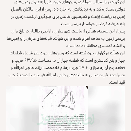
این گروه در ولسوالی شولگره، زمین‌های مورد نظر را به‌عنوان زمین‌های
دولتی مصادره کرد و به نزدیکانش به اجاره داد. پس از این، مالکان بالفعل
زمین به ریاست زراعت و کمیسیون طالبان برای جلوگیری از غصب زمین در
بلخ عریضه کردند و خواستار بررسی شدند.
پس از این عریضه، هیأتی از ریاست شهرسازی و اراضی طالبان در بلخ برای
بررسی زمین به ساحه اعزام شده و این هیأت، قباله‌های عارض را بر زمین‌ها
و نقشه کدستری مطابقت داده است.
این هیأت در گزارش خود گفته است که زمین‌های مورد نظر شامل قطعات
چهار و پنج کدستری است که قطعه چهار آن به مساحت ۶۳.۹۵ جریب و
قطعه پنج آن به موازی ۲۷.۱۰ جریب به‌نام غلامحمد فرزند حاجی امرالله و
نصیراحمد فرزند مدنی به مالیه‌دهی حاجی امرالله فرزند عبدالصمد ثبت و
قید است.