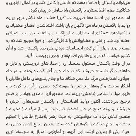
می‌تواند پاکستان را قناعت دهد که طالبان را کنترل کند و در کمال ناباوری و
شکاکیت مردم افغانستان، با پاکستان راه سازش در پیش گیرد.
اما همه‌ی این افسانه‌ها فروریختند. تقریبا هشت ماه تلاش برای بهبود
روابط با پاکستان در ماه می ناگهان پایان یافت. افشاشدن امضای مخفیانه‌ی
توافق‌نامه‌ی همکاری استخباراتی میان پاکستان و افغانستان سبب اعتراض
خشم‌آلود شد و غنی و مشاورانش را غافل‌گیر کرد. او فورا مجبور شد که به
عقب پا بزند و برای آرام کردن احساسات مردم، غنی ضد پاکستان شد و از آن
کشور خواست که در برابر طالبان اقدام‌های جدی روی‌دست گیرد.
در آن وقت پاکستان مسئول سلسله‌ای از حمله‌های تروریستی بر کابل و
جاهای دیگر دانسته می‌شد که در ماه جون آغاز گردیده‌بودند. و در ماه
جولای، آشکارشدن مرگ ملا عمر، شکاف‌ها و جناح‌بندی‌های داخل طالبان را
آشکار ساخت و گروه‌های ناراضی را تقویت کرد. بعضی از آنان به گروه تازه
ظهور دولت اسلامی (داعش) پیوستند. همه‌ی آنها ادامه‌ی جهاد را بر صلح
ترجیح می‌دهند. اکنون روابط افغانستان و پاکستان نفس‌های آخرش را
می‌کشد و روند صلح در حال احتضار قرار دارد. پس از مرگ ملا عمر، ملا
منصور تلاش کرده‌ که موقعیتش به حیث رهبر بلامنازع طالبان را تحکیم
بخشد و انجام مذاکره را نکوهش کرده‌است. تعیین سراج الدین حقانی به
حیث یکی از رهبران ارشد این گروه، واگذارکردن امتیاز به سرسخت‌ترین