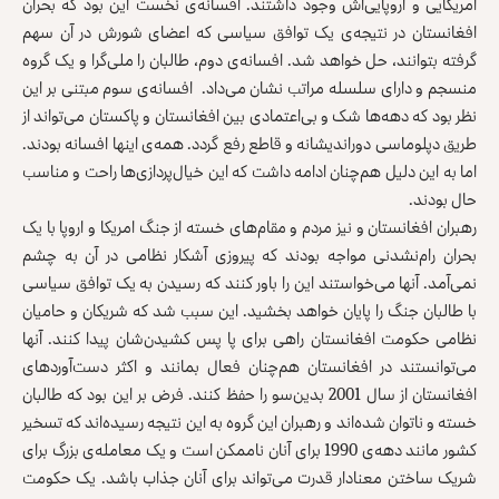
امریکایی و اروپایی‌اش وجود داشتند. افسانه‌ی نخست این بود که بحران
افغانستان در نتیجه‌ی یک توافق سیاسی که اعضای شورش در آن سهم
گرفته بتوانند، حل خواهد شد. افسانه‌ی دوم، طالبان را ملی‌گرا و یک گروه
منسجم و دارای سلسله‌ مراتب نشان می‌داد. افسانه‌ی سوم مبتنی بر این
نظر بود که دهه‌ها شک و بی‌اعتمادی بین افغانستان و پاکستان می‌تواند از
طریق دپلوماسی دوراندیشانه و قاطع رفع گردد. همه‌ی اینها افسانه بودند.
اما به این دلیل هم‌چنان ادامه داشت که این خیال‌پردازی‌ها راحت و مناسب
حال بودند.
رهبران افغانستان و نیز مردم و مقام‌های خسته از جنگ امریکا و اروپا با یک
بحران رام‌نشدنی مواجه بودند که پیروزی آشکار نظامی در آن به چشم
نمی‌آمد. آنها می‌خواستند این را باور کنند که رسیدن به یک توافق سیاسی
با طالبان جنگ را پایان خواهد بخشید. این سبب شد که شریکان و حامیان
نظامی حکومت افغانستان راهی برای پا پس کشیدن‌شان پیدا کنند. آنها
می‌توانستند در افغانستان هم‌چنان فعال بمانند و اکثر دست‌آوردهای
افغانستان از سال 2001 بدین‌سو را حفظ کنند. فرض بر این بود که طالبان
خسته‌ و ناتوان شده‌اند و رهبران این گروه به این نتیجه رسیده‌اند که تسخیر
کشور مانند دهه‌ی 1990 برای آنان ناممکن است و یک معامله‌ی بزرگ برای
شریک ساختن معنادار قدرت می‌تواند برای آنان جذاب باشد. یک حکومت