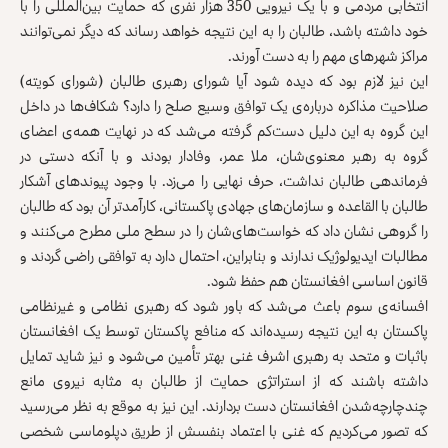
انتخابی مردمی و با یک نیرویی 350 هزار نفری که حمایت بین‌المللی را با
خود داشته باشد، طالبان را به این نتیجه خواهد رساند که دیگر نمی‌توانند
مراکز شهرهای مهم را به دست آورند.
این نیز لازم بود که دیده شود آیا شورای رهبری طالبان (شورای کویته)
صلاحیت مذاکره درباره‌ی یک توافق وسیع صلح را دارد؟ شکاف‌ها در داخل
این گروه به این دلیل دست‌کم گرفته می‌شد که در نهایت همه‌ی اعضای
گروه به رهبر معنوی‌شان، ملا عمر، وفادار بودند و با آنکه دستی در
فرماندهی طالبان نداشت، حرف نهایی را می‌زد. با وجود پیوندهای آشکار
طالبان با القاعده و سازمان‌های جهادی پاکستانی، کارآمدتر آن بود که طالبان
را گروهی نشان داد که خواست‌های‌شان را در سطح ملی مطرح می‌کنند و
مطالبات ایدیولوژیک ندارند و بنابراین، احتمال دارد به توافقی راضی گردند و
قانون اساسی افغانستان هم حفظ شود.
افسانه‌ی سوم باعث می‌شد که باور شود که رهبری نظامی و غیرنظامی
پاکستان به این نتیجه رسیده‌اند که منافع پاکستان توسط یک افغانستان
باثبات و متحد به رهبری اشرف غنی بهتر تأمین می‌شود و نیز شاید تمایل
داشته باشند که از استراتژی حمایت از طالبان به مثابه نیروی مانع
چندچارچه‌شدن افغانستان دست بردارند. این نیز به موقع به نظر می‌رسید
که تصور می‌کردیم که غنی با اعتماد بنفسش از طریق دپلوماسی شخصی