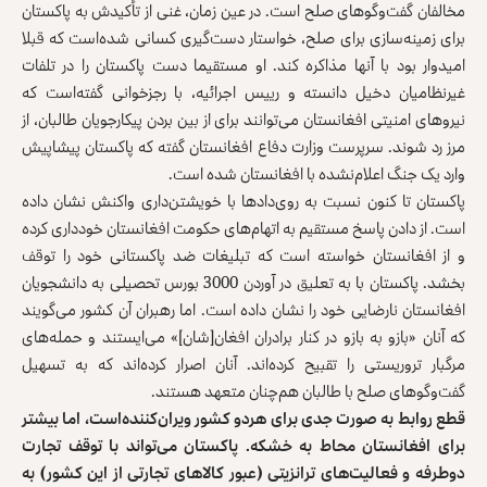
مخالفان گفت‌وگوهای صلح است. در عین زمان، غنی از تأکیدش به پاکستان
برای زمینه‌سازی برای صلح، خواستار دست‌گیری کسانی شده‌است که قبلا
امیدوار بود با آنها مذاکره‌ کند. او مستقیما دست پاکستان را در تلفات
غیرنظامیان دخیل دانسته و رییس اجرائیه، با رجزخوانی گفته‌است که
نیروهای امنیتی افغانستان می‌توانند برای از بین بردن پیکارجویان طالبان، از
مرز رد شوند. سرپرست وزارت دفاع افغانستان گفته که پاکستان پیشاپیش
وارد یک جنگ اعلام‌نشده با افغانستان شده‌ است.
پاکستان تا کنون نسبت به روی‌دادها با خویشتن‌داری واکنش نشان داده
است. از دادن پاسخ مستقیم به اتهام‌های حکومت افغانستان خودداری کرده‌
و از افغانستان خواسته است که تبلیغات ضد پاکستانی خود را توقف
بخشد. پاکستان با به تعلیق در آوردن 3000 بورس تحصیلی به دانشجویان
افغانستان نارضایی خود را نشان داده است. اما رهبران آن کشور می‌گویند
که آنان «بازو به بازو در کنار برادران افغان‌[شان]» می‌ایستند و حمله‌های
مرگبار تروریستی را تقبیح کرده‌‌اند. آنان اصرار کرده‌اند که به تسهیل
گفت‌وگوهای صلح با طالبان هم‌چنان متعهد هستند.
قطع روابط به صورت جدی برای هردو کشور ویران‌کننده‌است، اما بیشتر
برای افغانستان محاط به خشکه. پاکستان می‌تواند با توقف تجارت
دوطرفه و فعالیت‌های ترانزیتی (عبور کالاهای تجارتی از این کشور) به