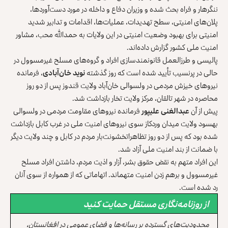
ننگرهار و فراه بحث شده و وزیران دفاع و داخله در مورد دست‌آوردها،
پلان‌های امنیتی، سطح تهدیدات، عملیات‌ها، اقدامات و تدابیر شدید
امنیتی برای بهبود وضعیت امنیتی در این ولایات به حمدالله محب، مشاور
امنیت ملی کشور گزارش داده‌اند.
پالیسی و طرزالعمل قانونمندسازی افراد و گروه‌های مسلح غیرمسوول در
حالی در پرنسیب تأیید شده است که روز گذشته
نوید خان‌آبادی
، فرمانده
نیروهای خیزش مردمی در ولسوالی خان‌آباد ولایت قندوز پس از دو روز
محاصره در شهر تالقان، مرکز ولایت تخار بازداشت شد.
پیش از آن
عبدالغنی علیپور
فرمانده نیروهای مقاومت مردمی در ولسوالی
بهسود ولایت میدان وردکاز سوی نیروهای امنیت ملی در غرب کابل بازداشت
شده بود که پس از دو روز تظاهراتخشونت‌بار مردم در کابل و چند ولایت دیگر
با ضمانت از بند امنیت ملی آزاد شد.
این افراد متهم به نقض حقوق بشر، آزار و اذیت مردم، داشتن افراد مسلح
غیرمسوول و برهم زدن امنیت متهماند. اتهاماتی که از همواره از سوی آنان
رد شده است.
از روزنامه‌نگاری مستقل حمایت کنید
محدودیت‌های گسترده بر رسانه‌ها و فضای عمومی در افغانستان،