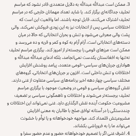
3. ممکن است عبدالله عبدالله به دلایل متعددی قادر نشود که مراسم
تحلیف جداگانه‌ای برگزار کند. یا شاید تعداد مهمانان خارجی که در مراسم
تحلیف اشتراک می‌کنند، قابل توجه باشند. اما واقعیت این است که
اختلافات سیاسی پس از انتخابات نیز به این زودی فروکش نمی‌کند. والی
پشت والی معرفی می‌شود و تنش و بحران انتخاباتی که حالا در میان
دسته‌های انتخاباتی است، آرام آرام به کوه و کمر و قریه و ده می‌رسد و
ممکن است مرزهای قومی را برجسته‌تر از امروز کند. برگزاری مراسم تحلیف
نه‌تنها به افغانستان یکدست نمی‌انجامد، بلکه ادعای عبدالله عبدالله و
هواداری جریان‌های سیاسی–قومی متعدد، پیامد روشنش افزایش
اختلافات و تنش داخلی است. افزون بر جریان‌های انتخاباتی، گروه‌های
مختلف سیاسی چهار دهه اخیر برنامه‌های سیاسی متفاوت از غنی دارند.
نقش گروه‌های سیاسی و قومی در وضعیت موجود با برگزاری مراسم
تحلیف برجسته‌تر می‌شوند و اختلافات و ناهمگونی سیاسی بر تضعیف
مشروعیت حکومت آینده نقش اثرگذاری دارد. غنی نمی‌تواند این اختلافات و
چنددستگی را در آستانه توافق صلح با طالبان به معنی افزایش
مشروعیتش قلمداد کند. مواجهه خودخواهانه و یا توأم با خشونت
می‌تواند ما را به فروپاشی بکشاند.
4. اشرف غنی اگر با تصمیم خودخواهانه حضور و عدم حضور سفرا و