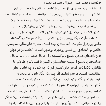
حکومت وحدت ملی را هم از دست می‌دهد؟
1. افغانستان پنجمین روز از هفت روز توافق امریکایی‌ها و طالبان برای
کاهش سراسری خشونت را سپری می‌کند. برنامه مراسم امضای توافق‌نامه
صلح میان امریکا و طالبان در دوحه با دعوت از کشورهای مختلف هر روز به
عملی‌شدن نزدیک می‌شود. امریکایی‌ها با مذاکره‌ی بیش‌تر از یک سال
نشان داده که اولویت اول‌شان در رابطه‌اش با افغانستان، صلح با طالبان
است نه حمایت از یک رییس‌جمهور منتخب. امریکا در دو دهه‌ی گذشته
حامی بی‌بدیل حکومت افغانستان بوده است. حمایت‌های مالی، سیاسی،
نظامی و اقتصادی این کشور بی‌تردید بی‌بدیل است. افغانستان در جهان
هیچ رابطه‌ای خارجی وسیع‌تر و گسترده‌تر از امریکا ندارد. بنابراین، امریکا با
حمایت‌های وسیع از دولت افغانستان و اکنون با گفت‌وگوی طولانی با
طالبان، اثرگذارترین آدرس برای تعیین این‌که چه شود و چه نشود، برای
افغانستان است. مراسم تحلیف اگر چنان که برگزار شود، بی‌تردید بر
طولانی‌ترشدن گفت‌وگوهای صلح اثرگذار است. ممکن است اثر منفی
بگذارد. بنابراین، برای امریکا دشوار است که تصمیم بگیرد در مراسم فردا که
تحلیف رییس‌جمهور جدید است، اشتراک کند یا نه. اشرف غنی بعید است
که اطمینان داشته باشد امریکایی‌ها در مراسم تحلیفش اشتراک می‌کند. اگر
چنین اطمینانی نباشد، برگزاری تحلیف ما را به جایی می‌رساند که مواجهه