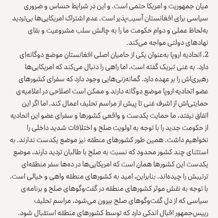
میان جمهوریت و امریکا حتمی است. و این در شرایط حساس و ضروری
سیاسی برای افغانستان آسیب‌پذیر است. عدم اشتراک امریکایی‌ها بی‌تردید
به‌لحاظ عملی و دوام حکومت ما را به چالش سلب مشروعیت و بقای
نهادهای دولتی مواجه می‌کند.
2. اتحادیه اروپا به‌عنوان یکی از حامیان اصلی افغانستان موضع دوگانه‌ای
دارد. به غنی تبریک گفته است، اما راهی را دنبال می‌کند که امریکایی‌ها
رهبری‌اش را بر عهده دارد. گمانه‌زنی‌هایی وجود دارد که سفرای کشورهای
عضو اتحادیه اروپا موضع دوگانه دارند و ممکن است اصلاحی در اعلامیه‌ی
حمایتی‌اش از اشرف غنی تا پیش از مراسم تحلیف اعمال کند. اما اگر این
اتفاق نیفتد، ما حمایت یکدست و واقعی کشورها و سفرای عضو این اتحادیه
از حکومت جدید را با توجه به اولویت صلح و اختلافات شدید داخلی را
نخواهیم داشت. همین طور کشورهای منطقه نیز موضع یکدست ندارند. به
استثنای چند کشور محدود که نسبت به صلح با طالبان تردید دارند، موضع
یکدست این کشورها همان است که امریکایی‌ها در ده‌ها سفر منطقه‌ای
ترتیبش را چیده‌اند. بنابراین، امید به کشورهای منطقه واهی و خیالی است.
با توجه به نقش موثر کشورهای منطقه در گفت‌وگوهای صلح و برنامه‌ی
سیاسی که از دل گفت‌وگوهای صلح بیرون می‌شود، مراسم تحلیف
رییس‌جمهور اقبال اندکی دارد که توسط کشورهای منطقه استقبال شود.