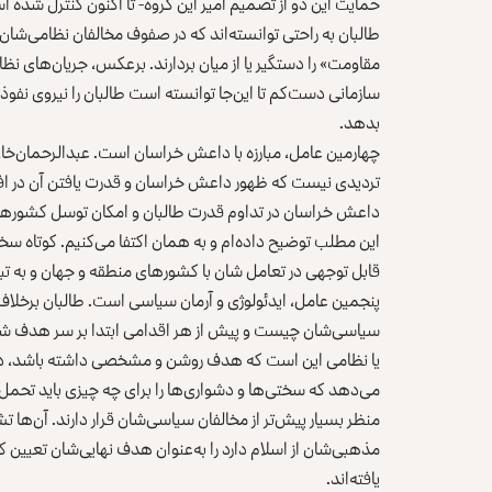
حمایت این دو از تصمیم امیر این گروه- تا اکنون کنترل شده 
طالبان به راحتی توانسته‌اند که در صفوف مخالفان نظامی‌شان 
مقاومت» را دستگیر یا از میان بردارند. برعکس، جریان‌های نظام
سازمانی دست‌کم تا این‌جا توانسته است طالبان را نیروی نفوذ
بدهد.
چهارمین عامل، مبارزه با داعش خراسان است. عبدالرحمان‌خان پ
تردیدی نیست که ظهور داعش خراسان و قدرت یافتن آن در اف
داعش خراسان در تداوم قدرت طالبان و امکان توسل کشورهای
این مطلب
توضیح داده‌ام و به همان اکتفا می‌کنیم. کوتاه س
قابل توجهی در تعامل شان با کشورهای منطقه و جهان و به تبع
پنجمین عامل، ایدئولوژی و آرمان سیاسی است. طالبان برخلاف
سیاسی‌شان چیست و پیش از هر اقدامی ابتدا بر سر هدف شان
یا نظامی این است که هدف روشن و مشخصی داشته باشد، در غی
می‌دهد که سختی‌ها و دشواری‌ها را برای چه چیزی باید تحمل 
منظر بسیار پیش‌تر از مخالفان سیاسی‌شان قرار دارند. آن‌ه
مذهبی‌شان از اسلام دارد را به‌عنوان هدف نهایی‌شان تعیین کر
یافته‌اند.