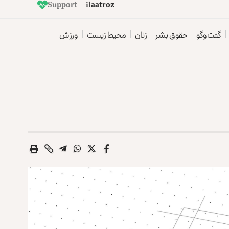
d
e
p
e
Support
E
t
i
l
a
a
t
r
o
z
n
گفت‌وگو
حقوق بشر
زنان
محیط زیست
ورزش