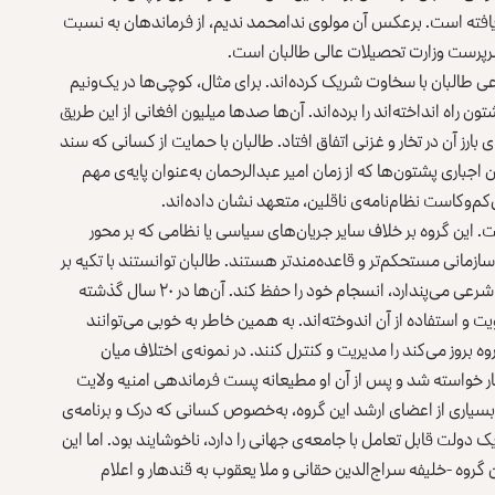
 یافته است. برعکس آن مولوی ندامحمد ندیم، از فرماندهان به نسبت
سرپرست وزارت تحصیلات عالی طالبان است.
اعی طالبان با سخاوت شریک کرده‌اند. برای مثال، کوچی‌ها در یک‌ونیم
 راه انداخته‌اند را برده‌اند. آن‌ها صدها میلیون افغانی از این طریق
ی بارز آن در تخار و غزنی اتفاق افتاد. طالبان با حمایت از کسانی که سند
اجباری پشتون‌ها که از زمان امیر عبدالرحمان به‌عنوان پایه‌ی مهم
‌وکاست نظام‌نامه‌ی ناقلین، متعهد نشان داده‌اند.
. این گروه بر خلاف سایر جریان‌های سیاسی یا نظامی که بر محور
ازمانی مستحکم‌تر و قاعده‌مندتر هستند. طالبان توانستند با تکیه بر
ایدئولوژی و آرمان سیاسی مشخص و آنچه که این گروه رهبری شرعی می‌پندارد، انسجام خود را حفظ کند. آن‌ها در ۲۰ سال گذشته
 و استفاده از آن اندوخته‌اند. به همین خاطر به خوبی می‌توانند
بروز می‌کند را مدیریت و کنترل کنند. در نمونه‌ی اختلاف میان
هار خواسته شد و پس از آن او مطیعانه پست فرماندهی امنیه ولایت
 بسیاری از اعضای ارشد این گروه، به‌خصوص کسانی که درک و برنامه‌ی
دولت قابل تعامل با جامعه‌ی جهانی را دارد، ناخوشایند بود. اما این
روه -خلیفه سراج‌الدین حقانی و ملا یعقوب به قندهار و اعلام