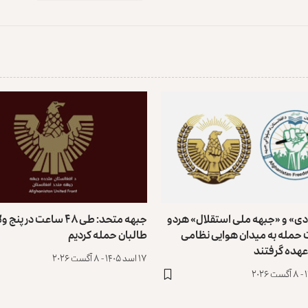
دی» و «جبهه ملی استقلال» هردو
جبهه متحد: طی ۴۸ ساعت در پ
حمله به میدان هوایی نظامی
طالبان حمله کردیم
 عهده گرفتند
۱۷ اسد ۱۴۰۵ - ۸ آگست ۲۰۲۶