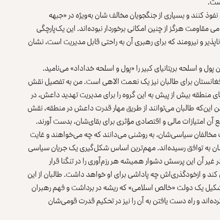
است.
نفوذ کنند و بسیاری از جنگجویان مخالف شان به‌ویژه در «جبهه
ی مقاومت هرگز از چنین امکانی برخوردار نبوده‌اند. این یک‌پارچگی
ناپذیر و نیرومند که برای رهبری آن به راحتی قابل مدیریت است، نشان
ول و اسلحه بریتانیای کبیر را «پول و اسلحه خداداد» می‌نامید.
غانستان برای طالبان نیز یک نعمت الاهی است. من به تفصیل نقش
 منطقه بیش از پیش به این گروه را برای مدیریت تهدید داعش،
در
خن این‌که طالبان می‌توانند از طریق مهار قدرت داعش در منطقه، نقش
 آن امتیازات مالی و اقتصادی مؤثری برای بقای‌شان، بدست آورند.
 مخالفان سیاسی‌شان، به روشنی می‌دانند که چه می‌خواهند و غایت
 به توافق رسیده‌اند. مهم‌ترین اساس شکل‌گیری یک جریان سیاسی
ر آن این پرسش دشوار همیشه هر رزم‌آوری را در تنگنا قرار
کند و ازخودگذری‌اش چه پاداشی برای او خواهد داشت. طالبان از این
ا تشکیل یک دولت «خالص اسلامی» که ریشه در برداشت و فهم رهبران
ده‌اند و راه دست یافتن به آن را نیز در تحکیم قدرت قومی‌شان