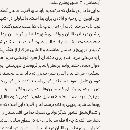
آینده‌‌اش را تا حدی روشن سازد.
در این‌جا به پنج عامل که در تحکیم پایه‌های قدرت طالبان کمک 
اول، اولین آن روحیه و اراده‌ی برای بقا است. ماکیاولی در «شهر
توپ‌خانه می‌پندارد. در آن زمان توپ‌خانه‌ها عنصر تعیین‌کنن
پیشین در برابر طالبان و واگذاری شهرها به این گروه، این بردا
متحده و متحدانش در برابر طالبان می‌جنگیدند، به استثنای شم
تردیدی در پیروزی طالبان نداشتند و انتخابی جز فرار از جنگ 
را به درستی می‌دانند و برای حفظ آن از هیچ کوششی دریغ نمی
اموال مردم، حفظ روابط پرخطر با سایر گروه‌های تروریستی، بر
اسلامی» می‌خواند و القای حس پیروزی در برابر غرب برجسته‌
دومین عامل، تقویت سلطه‌ی قومی است. یک‌دستی قومی حکومت 
شورای رهبری، رؤسای کمیسیون‌های عمومی و اکثریت قریب به 
این ترکیب یک‌دست احتمالا به‌دلیل ماهیت قومی گروه طالبان
بوده‌اند، شاید بدیهی به نظر برسد. اما واقعیت این است که 
و شمال‌شرق کشور، هرگز توانایی تصرف تمامی افغانستان را ندا
بخش‌ها، قدرت چه از نظر سازمانی و چه در سطح میادین نبرد، 
قبل از پیروزی نظامی طالبان در برابر دولت پیشین، فرمانده عم