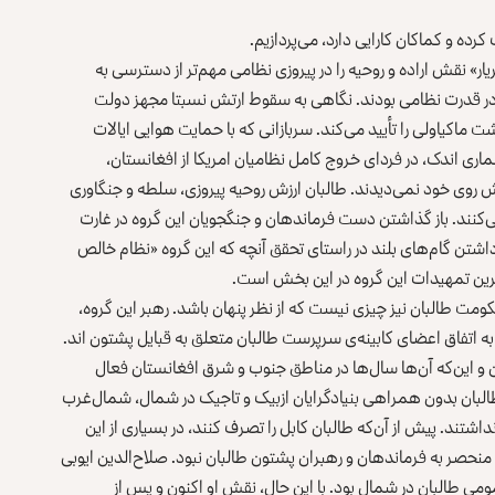
کرده و کماکان کارایی دارد، می‌پردازیم.
یار» نقش اراده و روحیه را در پیروزی نظامی مهم‌تر از دسترسی به
ده در قدرت نظامی بودند. نگاهی به سقوط ارتش نسبتا مجهز دولت
شت ماکیاولی را تأیید می‌کند. سربازانی که با حمایت هوایی ایالات
اری اندک، در فردای خروج کامل نظامیان امریکا از افغانستان،
پیش روی خود نمی‌دیدند. طالبان ارزش روحیه پیروزی، سلطه و جنگاوری
‌کنند. باز گذاشتن دست فرماندهان و جنگجویان این گروه در غارت
داشتن گام‌های بلند در راستای تحقق آنچه که این گروه «نظام خالص
ترین تمهیدات این گروه در این بخش است.
طالبان نیز چیزی نیست که از نظر پنهان باشد. رهبر این گروه،
اتفاق اعضای کابینه‌ی سرپرست طالبان متعلق به قبایل پشتون اند.
 و این‌که آن‌ها سال‌ها در مناطق جنوب و شرق افغانستان فعال
طالبان بدون همراهی بنیادگرایان ازبیک و تاجیک در شمال، شمال‌غرب
شتند. پیش از آن‌که طالبان کابل را تصرف کنند، در بسیاری از این
منحصر به فرماندهان و رهبران پشتون طالبان نبود. صلاح‌الدین ایوبی
ومی طالبان در شمال بود. با این حال، نقش او اکنون و پس از