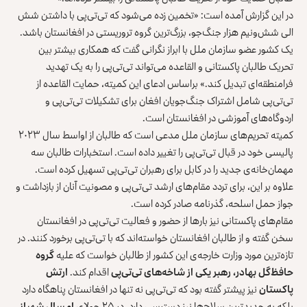
در این گزارش آمده است: «تخمین زده می‌شود که تی‌تی‌پی با داشتن شش
الی شش‌ونیم هزار جنگ‌جو، بزرگ‌ترین گروه تروریستی در افغانستان باشد.
یک کشور عضو سازمان ملل با ابراز نگرانی گفت که همکاری بیشتر بین
تحریک طالبان پاکستانی و القاعده می‌تواند تی‌تی‌پی را به یک تهدید
فرامنطقه‌ای تبدیل کند.» براساس ادعای این کمیته، حمایت القاعده از
تی‌تی‌پی شامل اشتراک جنگ‌جویان افغان برای تشکیلات تی‌تی‌پی و
اردوگاه‌های آموزشی در افغانستان است.
کمیته تحریم‌های سازمان ملل مدعی است که طالبان از اواسط سال ۲۰۲۳
پالیسی خود در قبال تی‌تی‌پی را تغییر داده است. استخبارات طالبان سه
مهمان‌خانه‌ی جدید را در کابل برای رهبران تی‌تی‌پی تسهیل کرده است.
علاوه بر این، برای تردد مقام‌های ارشد تی‌تی‌پی و مصونیت آنان از بازداشت و
جواز حمل اسلحه، گذرنامه صادر کرده است.
مقام‌های پاکستانی نیز بارها از حضور و فعالیت تی‌تی‌پی در افغانستان
سخن گفته و از طالبان افغانستان خواسته‌اند که با تی‌تی‌پی برخورد کنند. در
تازه‌ترین مورد وزارت خارجه‌ی این کشور از طالبان خواست که علیه
گروه
حافظ‌گل بهادر، رهبر یکی از شاخه‌های تی‌تی‌پی
اقدام کند.
ارتش
پاکستان
نیز پیشتر گفته بود که تی‌تی‌پی نه تنها در افغانستان پناهگاه دارد
بلکه به جدیدترین سلاح‌ها نیز دسترسی دارد. در ۲۵ جولای
امسال شهباز