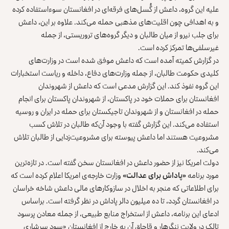
علیه این گروه، داعش از گُسل‌های فرقه‌ای در افغانستان سوءاستفاده کرده
و به اهدافی چون اقلیت‌های مذهبی حمله می‌کند. علاوه بر این، داعش
برای جلب نیرو از میان طالبان و دیگر گروه‌های تروریستی، از جمله
غیرسلفی‌ها تمرکز کرده است.
در گزارش کمیته آمده است که داعش موفق شده است در وزارت‌های
کلیدی حکومت طالبان، از جمله وزارت‌های دفاع، داخله و ریاست استخبارات
این گروه نفوذ کند. این گزارش مدعی است که داعش از شهروندان
افغانستان برای حملات خود در پاکستان، از شهروندان پاکستان برای انجام
حمله در افغانستان و از شهروندان تاجیکستان برای حمله در ایران و روسیه
استفاده می‌کند. این گزارش گفته با وجود آن‌که طالبان در تلاش کسب
مشروعیت هستند اما داعش پیوسته برای مشروعیت‌زدایی از طالبان تلاش
می‌کند.
دولت امریکا نیز از حضور داعش در افغانستان سخن گفته‌ است. در تازه‌ترین
مورد برنامه
«پاداش برای عدالت»
وزارت خارجه‌ی امریکا اعلام کرده است که
برای اطلاعاتی که منجر به اخلال در سازوکارهای مالی داعش شاخه خراسان
در افغانستان گردد، تا ده میلیون دالر پاداش در نظر گرفته است. براساس
ادعای این برنامه، داعش از استخراج منابع طبیعی، از جمله معادن پرسود
تالک در ولایت ننگرهار و قاچاق آن به خارج از افغانستان «سود سرشاری