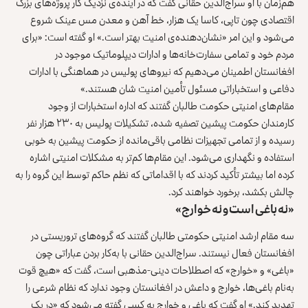
هم‌زمان با او سراج‌الدین حقانی گفت که در آینده‌ی نزدیک کار پروژه‌های بزرگ
اقتصادی چون تاپی، کاسا یک هزار، خط آهن و معدن مس عینک شروع
می‌شود و این امر «نشان‌دهنده‌ی امنیت بهتر است.» او گفته است: «برای
مردم خود و تمامی سفارت‌خانه‌ها و ادارات دیپلوماتیک موجود در
افغانستان اطمینان می‌دهیم که نیروهای پولیس در هماهنگی با ادارات
دفاعی و استخباراتی مسئول تأمین امنیت شان هستند.»
مقام‌های امنیتی حکومت طالبان گفتند که اداره استخبارات از وجود
کارمندان حکومت پیشین تصفیه شده، تشکیلات پولیس به ۲۳۰ هزار نفر
رسیده و از تمامی تجهیزات نظامی باقی‌مانده از حکومت پیشین به خوبی
استفاده و نگهداری می‌شود. این مقام‌ها کم‌تر به مشکلات امنیتی اشاره
کرده اما بیشتر تأکید کردند که با اقداماتی که نظم حاکم توسط این گروه را به
چالش بکشد، برخورد خواهند کرد.
«نه باغی است و نه خوارج»
سه مقام ارشد امنیتی حکومتی طالبان گفتند که گروه‌های تروریستی در
افغانستان فعال نیستند. سراج‌الدین حقانی با به‌کار بردن عباراتی چون
«باغی» و «خوارج» که اصطلاحات دینی-مذهبی است، گفت که «هیچ قوت
به‌نام باغی‌ها، خوارج و داعش در افغانستان وجود ندارد که نظام شرعی را
تهدید کند.» او گفت که باغی و خوارج به کسی گفته می‌شود که «در یک