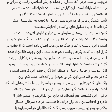
تروریستی مستقر در افغانستان، از جمله جنبش اسلامی ترکستان شرقی و
جماعت انصارالله است. این گزارش گفته است: «افراد القاعده مستقر در
افغانستان به تعامل با جنگ‌سالاران، مبلغان، استخدام‌کنندگان و
تأمین‌کنندگان مالی ادامه می‌دهند. مربیان با تجربه به افغانستان سفر
کرده‌اند تا امنیت سلول‌های پراکنده را افزایش دهند.»
کمیته نظارت بر تحریم‌های سازمان ملل در این گزارش افزوده است که
ریاست ۳۱ استخبارات حکومت طالبان، مسئول ارتباط با جنگ‌جویان خارجی
است و این ریاست به تمام جنگ‌جویان عرب اطلاع داده است که از حضور در
کابل اجتناب کنند وگرنه بازداشت خواهند شد. با این وجود، طالبان از همه
اعضای درجه یک القاعده خواسته‌اند تا برای ثبت بیومتریک به کابل بیایند؛
گزارش شده است که افراد ارشد القاعده این خواست را رد کرده‌اند. با وجود
انکار پیوسته‌ی طالبان، جهان و منطقه اما نگران حضور این گروه‌ها است و
گاه در خفا و گاه علنی این نگرانی خود را ابراز کرده‌اند. دست‌کم ایران،
پاکستان، کشورهای آسیای میانه، روسیه و امریکا از جمله کشورهایی اند که
آشکارا راجع به فعالیت گروه‌های تروریستی در افغانستان سخن زده‌اند.
برخی از این کشورها هم گفته‌اند که برای رفع نگرانی‌های امنیتی‌شان از
ناحیه‌ی افغانستان با طالبان در ارتباط هستند. در ماه سرطان امسال
ولادیمیر پوتین، رییس‌جمهور روسیه گفت که
طالبان در امر مبارزه با