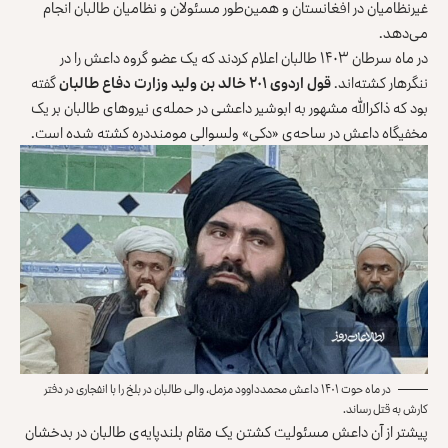
غیرنظامیان در افغانستان و همین‌طور مسئولان و نظامیان طالبان انجام
می‌دهد.
در ماه سرطان ۱۴۰۳ طالبان اعلام کردند که یک عضو گروه داعش را در
ننگرهار کشته‌اند.
قول اردوی ۲۰۱ خالد بن ولید وزارت دفاع ط
البان
گفته
بود که ذاکرالله مشهور به ابوشیر داعشی در حمله‌ی نیروهای طالبان بر یک
مخفیگاه داعش در ساحه‌ی «دکی» ولسوالی مومنددره کشته شده است.
در ماه حوت ۱۴۰۱ داعش محمدداوود مزمل، والی طالبان در بلخ را با انفجاری در دفتر
کارش به قتل رساند.
پیشتر از آن داعش مسئولیت کشتن یک مقام بلندپایه‌ی طالبان در بدخشان