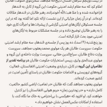
در بیست‌وپنجم سرطان امسال ذبیح‌الله مجاهد، سخن‌گوی حکومت طالبان
اعلام کرد که سه مقام ارشد امنیتی حکومت این گروه از کابل به قندهار
فراخوانده شده و با ملا هبت‌الله آخوندزاده، رهبر طالبان در قندهار ملاقات
کرده‌اند. او در آن زمان جزئیاتی از این نشست ارائه نکرد اما گفته بود که در این
جلسه مسئولان ارگان‌های امنیتی گزارشی از پیشرفت‌ها و اجراآت کاری خود
را به رهبر طالبان توضیح داده و در جلسه مشکلات مربوط به ارگان‌های
امنیتی مورد بحث قرار گرفته است.
روز پنج‌شنبه (۴ اسد)، ده روز پس از جلسه‌ی قندهار، سه مقام ارشد امنیتی
حکومت سرپرست طالبان هر یک مولوی محمدیعقوب مجاهد، سرپرست
وزارت دفاع طالبان، سراج‌الدین حقانی، سرپرست وزارت داخله‌ی این گروه و
مولوی عبدالحق وثیق، رییس استخبارات حکومت طالبان
در برنامه تقدیر از
نظامیان این گرو
ه
در کابل، درباره‌ی وضعیت امنیتی افغانستان، فعالیت
گروه‌های تروریستی و اقدامات حکومت طالبان در راستای تأمین امنیت در
کشور صحبت کرده‌اند.
مولوی یعقوب مجاهد گفت که طالبان «در تمامیت اراضی کشور حاکمیت
کامل دارند» و «در زودترین زمان» حریم هوایی افغانستان را نیز کنترل
خواهند کرد. او افزود که «هرکسی با بی‌احترامی به خاک ما نگاه کند، با
استفاده از امکانات عکس‌العمل نشان خواهیم داد.»