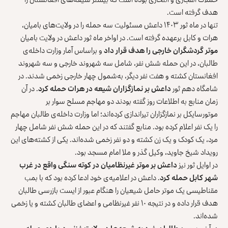
هدف گرفته است.
تنها در ماه ثور ۱۴۰۳ داعش مسئولیت سه حمله را در ولایت‌های بامیان،
هرات و کابل برعهده گرفته است. در اواخر ماه ثور داعش در ولایت بامیان
موتر گردشگران خارجی را هدف قرار داد
و براساس آمار وزارت داخله‌ی
طالبان، در این حمله شش نفر، شامل سه شهروند خارجی و سه شهروند
افغانستان کشته و هفت نفر دیگر، به‌شمول چهار خارجی زخمی شدند. در
شامگاه دهم ثور
د
اعش بر نمازگزاران شیعه در هرات حمله کرد
. در آن
زمان منابع به اطلاعات روز گفته بودند دو مهاجم مسلح سوار بر
موتورسایکل بر نمازگزاران تیراندازی کرده‌اند؛ اما وزارت داخله‌ی طالبان مهاجم
را یک نفر اعلام کرده بود. منابع گفتند که در این حمله شش نفر شامل چهار
مرد، یک کودک و یک زن کشته و دو نفر زخمی شده‌اند. یکی از کشته‌های این
رویداد شیخ جاوید، وکیل گذر و ملا امام مسجد بود.
در اوایل ثور نیز
د
اعش بر موتر غیرنظامیان در کوته سنگی واقع در غرب
شهر کابل حمله کرد
. داعش در اعلامیه‌ی خود ادعا کرده بود که با بمب
مقناطیسی یک موتر حامل شیعیان را هنگام عبور از ایست‌ بازرسی طالبان
هدف قرار داده و در نتیجه ۱۰ نفر غیرنظامی و اعضای طالبان کشته و یا زخمی
شده‌اند.