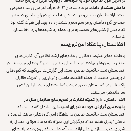
در آخرین مورد
ط
البان خود به شیعه‌ها در ولایت غزنی درباره‌ی حمله
داعش هشدار داد
ند. در ماه سرطان ۱۴۰۳ هیأت اعزامی ریاست عمومی
استخبارات طالبان به غزنی، در نشستی به اعضای شورای علمای شیعه از
حمله‌ی گروه داعش بر مراسم محرم هشدار داده بود. این هیأت گفته بود
که داعش از کشورهای همسایه برای حمله به شیعه‌ها وارد افغانستان
شده‌اند.
افغانستان، پناهگاه امن تروریسم
برخلاف ادعای حکومت طالبان و مقام‌های ارشد نظامی آن، گزارش‌های
معتبر سازمان‌ها و نهادهای بین‌المللی مدعی حضور گروه‌های تروریستی در
افغانستانِ تحت حاکمیت طالبان است. این گزارش‌ها می‌گویند که گروه‌های
تروریستی متعدد، از جمله القاعده، داعش و تی‌تی‌پی یا تحریک طالبان
پاکستانی در افغانستان حضور دارند و فعالیت‌های خود را از این کشور
سازماندهی می‌کنند.
الف: داعش،
اخیرا
کمیته نظارت بر تحریم‌های سازمان ملل در
پانزدهمین گزارش خود به شورای امنیت
این سازمان گفته است که
افغانستان تحت حاکمیت طالبان به پناهگاه امن گروه‌هایی مانند القاعده و
داعش تبدیل شده است. در گزارش این کمیته که در ماه جولای امسال به
شورای امنیت سازمان ملل ارائه شد، آمده است که باوجود عملیات‌های