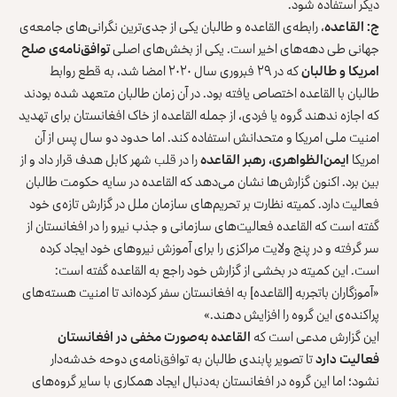
دیگر استفاده شود.
ج: القاعده
، رابطه‌ی القاعده و طالبان یکی از جدی‌ترین نگرانی‌های جامعه‌ی
جهانی طی دهه‌های اخیر است. یکی از بخش‌های اصلی
توافق‌نامه‌ی صلح
امریکا و طالبان
که در ۲۹ فبروری سال ۲۰۲۰ امضا شد، به قطع روابط
طالبان با القاعده اختصاص یافته بود. در آن زمان طالبان متعهد شده بودند
که اجازه ندهند گروه یا فردی، از جمله القاعده از خاک افغانستان برای تهدید
امنیت ملی امریکا و متحدانش استفاده کند. اما حدود دو سال پس از آن
امریکا
ایمن‌الظواهری، رهبر القاعده
را در قلب شهر کابل هدف قرار داد و از
بین برد. اکنون گزارش‌ها نشان می‌دهد که القاعده در سایه حکومت طالبان
فعالیت دارد. کمیته نظارت بر تحریم‌های سازمان ملل در گزارش تازه‌ی خود
گفته است که القاعده فعالیت‌های سازمانی و جذب نیرو را در افغانستان از
سر گرفته و در پنج ولایت مراکزی را برای آموزش نیروهای خود ایجاد کرده
است. این کمیته در بخشی از گزارش خود راجع به القاعده گفته است:
«آموزگاران باتجربه [القاعده] به افغانستان سفر کرده‌اند تا امنیت هسته‌های
پراکنده‌ی این گروه را افزایش دهند.»
این گزارش مدعی است که
القاعده به‌صورت مخفی در افغانستان
فعالیت دارد
تا تصویر پابندی طالبان به توافق‌نامه‌ی دوحه خدشه‌دار
نشود؛ اما این گروه در افغانستان به‌دنبال ایجاد همکاری با سایر گروه‌های