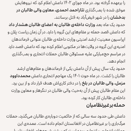
را برعهده گرفته بود. در ماه جوزای ۱۴۰۲ داعش اعلام کرد که نیروهایش
موفق شده با بمب‌گذاری
نثاراحمد احمدی، معاون والی طالبان در
بدخشان
را در شهر فیض‌آباد به قتل برسانند.
حدود یک ماه بعد
وزارت داخله‌ی طالبان به اعضای طالبان هشدار داد
که داعش قصد حمله بر مقام‌های این گروه را دارد. در آن زمان ریاست پلان و
اپراسیون معینیت ارشد امنیتی وزارت داخله‌ی طالبان عنوانی فرماندهان
امنیه‌ی این گروه در ولایت‌ها در مکتوبی اعلام کرده بود که داعش قصد دارد
در مراسم حج‌‌مبارکی علیه مسئولان طالبان حملات انتحاری و بمب‌گذاری
انجام دهد.
حدود یک سال پیش از آن داعش یکی از فرماندهان و مقام‌های ارشد
طالبان را کشت. در ماه حوت ۱۴۰۱ یک مهاجم انتحاری داعش
محمدداوود
مزمل، والی طالبان
در بلخ
را در دفتر کاری‌اش هدف قرار داد و از بین برد.
این مقام طالبان پیش از آن به‌حیث والی طالبان در ننگرهار و معاون وزارت
داخله‌ی طالبان کار کرده بود.
حمله بر غیرنظامیان
داعش طی حدود سه سالی که از حاکمیت دوباره‌ی طالبان می‌گذرد، حملات
مرگ‌باری را بر غیرنظامیان در افغانستان انجام داده است. عمده‌ی این
حملات انفجاری و انتحاری بوده است که بیشتر شیعه‌های افغانستان را