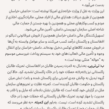
بدست می‌آورد.»
این وزارت به نقل از وزارت خزانه‌داری امریکا نوشته است: «داعش-خراسان
همچنین از طریق دریافت هدایای مالی از افراد محلی، مالیات‌گیری، اخاذی از
مردم و کسب‌وکارهای محلی و همچنین با بهره جستن از حمایت مالی
شاخه اصلی سازمان تروریستی داعش، تأمین مالی می‌شود.
تسهیل‌کنندگان مالی داعش-خراسان همچنین از فروش غیرقانونی تنباکو در
افغانستان و پاکستان درآمد کسب می‌کنند و سایر عوامل وابسته به آن‌ها
در فروش مجدد کالاهای لوکس دخیل بوده‌اند. داعش-خراسان برای انتقال
وجوه و تأمین مالی فعالیت‌های خود به سیستم پرداخت غیررسمی موسوم
به “حواله” متکی بوده است.»
ب: تی‌تی‌پی،
به‌دنبال به قدرت رسیدن طالبان در افغانستان، تحریک طالبان
پاکستانی نیز رفته‌رفته حملات خود را در خاک پاکستان تشدید کرد. حالا این
گروه تبدیل به چالش جدی امنیتی برای پاکستان شده و باعث تنش میان
پاکستان و حکومت طالبان گردیده است. کمیته نظارت بر تحریم‌های سازمان
ملل در گزارش خود گفته است که طالبان نشان داده‌اند که مایل و یا قادر به
مدیریت یا مهار تهدید تحریک طالبان پاکستانی که حملات خود را در خاک
پاکستان تشدید کرده است، نیست. به‌باور
این کمیته
، «به نظر می‌رسد که
طالبان حمایت خود از تحریک طالبان پاکستانی را بیشتر کرده‌اند.»