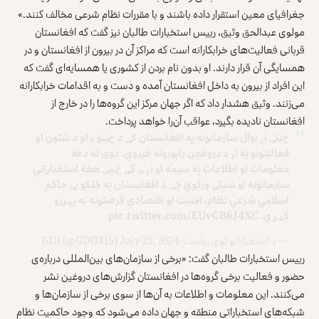
جغرافیای معین استقرار داده باشند و با مقررات نظام شرعی مخالف کنند.»
مولوی عبدالحق وثیق، رییس استخبارات طالبان نیز گفت که افغانستان
قربانی فعالیت‌های خرابکارانه است که مراکز آن در بیرون از افغانستان و در
همسایگی آن قرار دارند. او بدون نام بردن از کشوری یا همسایه‌ای گفت که
این افراد از بیرون به داخل افغانستان آمده و دست و به اقدامات خرابکارانه
می‌زنند. وثیق هشدار داد که اگر جهان مرکز این گروه‌ها را در خارج از
افغانستان نادیده بگیرد، عواقب آن‌را خواهد پرداخت.
ځینې نړیوال سازمانونه په افغانستان کې د ځینو ډلو د شتون او
فعالیتونو په اړه دروغجن راپورونه خپروي. دوی ته دغه
معلومات او اطلاعات په سیمه او نړۍ کې ځینې هغه استخباراتي
سازمانونه او شبکې ورکوي چې د افغانستان په خلکو یې حاکم
اسلامي شرعي نظام، امنیت او اقتصادي فرصتونه نه پېرزو
کېږي.
pic.twitter.com/EUvCB6J4XC
— د استخباراتو لوی ریاست-GDI (@GDI1415)
July 25, 2024
رییس استخبارات طالبان گفت: «برخی از سازمان‌های بین‌المللی درباره‌ی
حضور و فعالیت برخی گروه‌ها در افغانستان گزارش‌های دروغین نشر
می‌کنند. این معلومات و اطلاعات به آن‌ها از سوی برخی از سازمان‌ها و
شبکه‌های استخباراتی منطقه و جهان داده می‌شود که وجود حاکمیت نظام