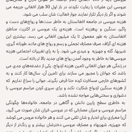
عروسی این مقررات را رعایت نکردند در بار اول 30 هزار افغانی جریمه می
شوند و اگر بار دیگر تکرار نمایند جواز فعالیت شان سلب می شود.
هزینه عروسی در جامعه افغانستان به خاطر سنت‌ها و رواج‌های دست و
پاگیر، سنگین و پرهزینه است. هزینه‌ی یک عروسی در اکثریت مناطق
افغانستان به طور معمول تا یک میلیون افغانی می رسد. بیشتری این
هزینه ای گزاف، صرف مصارف تجملی و رسم و رواج های مانند طویانه گیری،
شیربها، گله و جهیزیه و عیدی می شود. پا به پای تغییرات اجتماعی هزینه
عروسی‌ها به خاطر به وجود آمدن رواج های جدید بالا تر رفته است.
در زندگی هر جوان افغانی تامین هزینه ازدواج، یکی از دغدغه‌های جدی می
باشد که جوانان را مجبور می سازند برای تامین آن، سال‌ها کار کنند و به
کشورهای خارجی مسافرت کرده حتا قرض بگیرند. جوانی را سراغ نداریم که
از هزینه سنگین ازدواج شکایت نکند و برای سپری کردن مراسم عروسی با
دشواری و سختی‌هایی مواجه نشده باشد.
به خاطری سطح پایین دانش و آگاهی در جامعه، خانواده‌ها چگونگی
مراسم عروسی و میزان مصارفی که در عروسی فرزان شان صورت می گیرد،
آ‌ن‌را معیاری برای اعتبار و شان تلقی می کنند و هر خانواده عروس می کوشد
که جهیزیه، شهربهاء و مصارف عروسی دخترشان بیشتر و پر رنگ‌تر از دیگر
عروسان باشد و اگر کمتر باشد آن را دلیل کم اعتباری برای خود و عدم