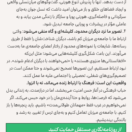
از دست بدهد. تنها با پذیرش تنوع هویتی، گفت‌وگوهای میان‌نسلی واقعی
و ایجاد فضاهای خلاق و باز می‌توان امید داشت که نسل جوان به‌جای
سرگردانی و فاصله‌گیری، هویتی پویا و سازگار با زندگی مدرن بیابد و به
عاملی مؤثر در پیشرفت و پویایی جامعه تبدیل شود.
۴.
تصویر ما نزد دیگران محدود، کلیشه‌ای و گاه منفی می‌شود
: وقتی
ارتباط ما با جامعه‌ی میزبان کم باشد، دیگران شناخت‌شان را فقط از طریق
رسانه‌ها، شایعات یا نمونه‌های محدود از رفتار اعضای جامعه‌ی ما به‌دست
می‌آورند. این باعث شکل‌گیری کلیشه‌هایی می‌شود؛ مثل این‌که
«افغانستانی‌ها منزوی‌ هستند» یا «نمی‌خواهند با دیگران ادغام شوند». در
نبود ارتباط مستقیم، این تصویرها تصحیح نمی‌شوند و حتا ممکن است در
تصمیم‌گیری‌های شغلی، تحصیلی یا اجتماعی علیه ما عمل کنند.
واقعیت این است: فرهنگ با ارتباط زنده می‌ماند، نه با انزوا.
حباب فرهنگی در آغاز حس امنیت می‌بخشد، اما در درازمدت، به زندانی بدل
می‌شود که فرصت‌ها، روابط و حتا آینده‌ی‌مان را در خود حبس می‌کند. اگر
نمی‌خواهیم در غرب فقط «مهمانان طولانی‌مدت» باشیم، باید پنجره‌ها را باز
کنیم، با جامعه‌ی میزبان تعامل کنیم و به‌جای ترس از تغییر، به رشد و
بالندگی بیندیشیم.
از روزنامه‌نگاری مستقل حمایت کنید