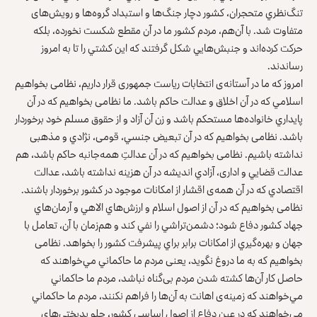
تنگ‌‌نظري متحجران، کشور دچار جنگ‌ها و استبداد گروه‌ها و رویش‌های
متفاوت شد. با آن‌هم، مردم کشور ما در آن مقطع شكست نخورده، بلکه
حركت كرده‌‌اند و جنبش‌هايي شكل گرفتند که این كشتي را تا به امروز
رساندند.
امروز که ما در آستانه‌ی انتخابات ریاست جمهوری قرار داریم، نظامی ‌بخواهيم
اسلامي كه در آن اخلاق و عدالت حاكم باشد. ما نظامی بخواهيم كه در آن
پايداري خانواده‌ها مستحكم باشد و زن آن آزاد و از حقوق مسلم خود برخوردار
باشد. نظامی بخواهيم كه در آن تبعيض جنسي‌، قومی، نژادي و مذهبی
نداشته باشيم. نظامی بخواهيم که در آن عدالتِ همه‌جانبه حاكم باشد، هم
عدالت قضايي و اداری، آزادي انديشه در آن هزينه نداشته باشد، عدالت
اقتصادي كه در آن همه‌ی اقشار از امكانات موجود در كشور برخوردار باشند.
نظامی بخواهيم كه در آن از اصول اسلام و ارزش‌هاي الاهي و آرمان‌هاي
جهاد کشور دفاع شود؛ دشمن‌‌تراشي را نفي کند و هم‌‌زمان با آن، تعامل با
جهان و بهره‌‌گيري از امكانات برابر براي پيشرفت كشور را بخواهد. ‌نظامی
بخواهیم كه به ما دروغ نگويد، یعنی مردم ما حاكماني مي‌خواهند كه
حاصل كار آن‌ها کشته شدن مردم بی‌گناه نباشد، مردم ما حاكماني
مي‌خواهند كه زمينه‌ی اهانت به آن‌ها را فراهم نکنند، مردم ما حاكماني
مي‌خواهند كه در عين دفاع از اصول اساسی کشور، جلو بد‌بختی‌های