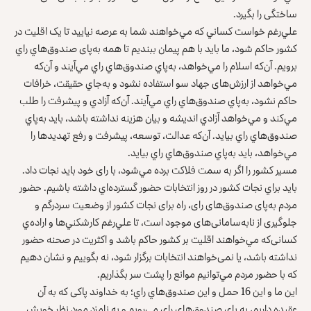
ساختگی را بگیرد.
علي‌‌رغم خواست كساني كه مي‌خواهند شما به عرصه‌ نياييد تا یک اقليت در
كشور حاكم شود، ما باید با هم پيمان ‌ببنديم تا همه به‌پای صندوق‌هاي راي
برویم. آن‌كه اسلام را مي‌خواهد، به‌پاي صندوق‌هاي راي مي‌‌آيند و آن‌كه
مي‌‌خواهد از ارزش‌های جهاد سو‌ استفاده نشود و به‌جاي حقيقت، خرافات
حاكم نشود، به‌پاي صندوق‌هاي راي مي‌‌آيند. آن‌كه آزادي و پيشرفت را طلب
مي‌‌كند و مي‌‌خواهد آزادي انديشه و بيان هزينه نداشته باشد، باید به‌پاي
صندوق‌هاي راي بيايد. آن‌كه عدالت، توسعه‌، پيشرفت و رفع تهديدها را
مي‌خواهد، باید به‌پاي صندوق‌هاي راي بیاید.
مسير كشور را اگر به سمت فلاكت برده مي‌‌شود، با رای خود باید نجات داد.
بايد براي نجات كشور در روز انتخابات حضور گسترده‌‌اي داشته باشيم. حضور
مردم به‌پای صندوق‌های رای، راه برای نجات کشور از وضعیت سر‌درگم و
جلوگیری از نابه‌سامانی‌های موجود است، تا علي‌رغم كارشكني‌‌ها و اراده‌‌‌ي
کسانی‌كه مي‌خواهند اقليت بر كشور حاكم باشد و اکثریت در صحنه‌ حضور
نداشته باشد، یا نمی‌خواهند انتخابات برگزار شود، نه بگوييم و نشان دهیم
که با حضور مردم مي‌‌توانيم موانع را پشت سر بگذاريم.
اين ما و اين 16 حمل و اين صندوق‌هاي راي؛ به خداوند پاکی که به آن
عقیده داریم، به پای صندوق‌های رای می‌رویم و به نامزد مورد نظر خویش