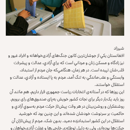
شیرزاد
افغانستان يكي از جوشان‌‌ترين كانون‌ جنگ‌های آزادی‌خواهانه و افراد غیور و
نیز زادگاه و مسكن زنان و مرداني است كه براي آزادي، عدالت و پيشرفت
قلب‌شان تپيده است. در هر زمان، هنگامي‌كه جان مردم از استبداد،
وابستگي و عقب‌‌ماندگي به تنگ آمد، مردم به پا ایستاده و آزادي، عدالت و
استقلال خواستند.
این روز‌ها که در آستانه‌ی انتخابات ریاست جمهوری قرار داریم، هم مانند آن
روز باید یک‌بار دیگر برای نجات کشور خویش به‌پای صندوق‌های رای برویم.
روشنفكران و روشن‌‌بينان در هر وقت پيش‌تاز حركت مردم به‌سوي آزادي و
حاكميت بر سرنوشت خودشان شد‌ه‌‌اند و اين چنين بود كه خورشيد
استقلال‌ در این کشور استبداد‌زده دميد. بدون شک، مردم از پيش‌تازان آن
حرکت‌ها بوده‌اند، ولي به دليل توطئه‌ی خارجي‌ها و غفلت آزادي‌‌خواهان و