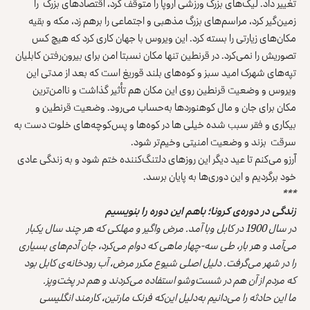
تغییر داد. لیگ‌های بزرگ ورزشی اروپا را متوقف کرد، اقتصادهای بزرگ را
زمین‌گیر کرد، مراسم‌های بزرگ مذهبی و اجتماعی را برهم زد، مکه و بقیه
مکان‌های زیارتی را بسته کرد. این ویروس با جهان کاری کرد که هیچ کس
تصوریش را نمی‌کرد. در قرنطین تنها مکان نسبتا امن برای بیرون‌رفتن‌ کابلیان
تپه‌های شهرک امید سبز و کوه‌های بلند قوریغ است که بعد از مدتی این
ویروس و وضعیت قرنطین روی این مکان هم تأثیر گذاشت و ناامن‌ترین
مکان برای جان و مال کوهنوردها به‌حساب می‌رود. وضعیت قرنطین و
بیکاری و فقر سبب شده خیلی ها در کوه‌ها و پس‌کوچه‌های خلوت دست به
سرقت بزند و وضعیت امنیتی وخیم‌تر شود.
آرزو می‌کنم تا عید دیگر این روزهای دلتنگ‌کننده ختم شود و به زندگی عادی
خود برگردیم و این دوری‌ها به پایان برسد.
***
زندگی در دوره‌ی کرونا؛ باهم این دوره را بنویسیم
در سال 1900 در کابل وبا آمد. مرض واگیر و مهلکی که هر چند سال یکبار
می‌آمد و هر بار، طی سه-چهار ماهی که دوام می‌کرد، جان آدم‌های بسیاری
را در شهر می‌گرفت. دلیل اصلی شیوع مکرر مرض، آب رودخانه‌ی کابل بود
که مردم از آن هم در شست‌وشو استفاده می‌کردند و هم در پخت‌وپز.
ما این حادثه را می‌دانیم به‌دلیل این‌که فرنک مارتین، کارمند انگلیسی