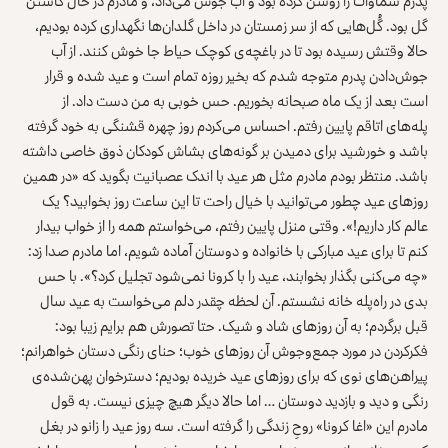
پدرم سماوات را روشن کرده بود و آب جوش می‌داد، و مادرم در حال کاشتن
گل بود. گُل‌هایی که از سر زمستان در داخل گلدان‌ها نگهداری کرده بودیم،
حالا وقتش رسیده بود تا در باغچه‌ی کوچک حیاط جا خوش کنند. از آب
جوش‌دادن پدرم متوجه شدم که بخیر روزه تمام است و عید شده و قرار
است بعد از یک‌ ماه صبحانه بخوریم. حس خوبی به من دست داد. از
پله‌های اتاقم پایین رفتم. احساس می‌کردم روز چهره قشنگی به خود گرفته
باشد و خورشید برای دمیدن بر گونه‌های بشاش کودکان ذوق خاصی داشته
باشد. منتظر بودم مادرم مثل هر عید با اندک عصبانیت بگوید که «در همین
روزهای عید چطور می‌توانید با خیال راحت تا این ساعت روز بخوابید؟ یک
عالم کار داریم!». وقتی منزل پایین رفتم، می‌خواستم همه را از خواب بیدار
کنم تا برای عید مبارکی با خانواده و دوستان آماده شویم، اما مادرم صدا زد:
«چه می‌کنی بگذار بخوابند، عید را با کرونا نمی‌شود تجلیل کرد؟». با حس
بدی در راه‌پله خانه نشستم. آن لحظه چقدر دلم می‌خواست به عید سال
قبل برگردم؛ به آن روزهای شاد و شیک. حتا تصورش هم برایم زیبا بود:
فکرکردن در مورد جمع‌وجوش آن روزهای خوب؛ حنای رنگی دستان خواهرانم؛
پیراهن‌های نوی‌ که برای روزهای عید خریده بودیم؛ دسترخوان پهن‌شده‌ی
رنگی و دید و بازدید دوستان … اما حالا دیگر هیچ چیزی نیست. به قول
مادرم این «اغا کرونا» روحِ زندگی را گرفته است. سه روز عید را زانو در بغل