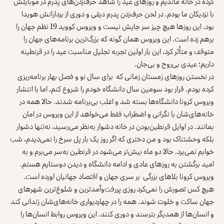
کرده در خانه ماندیم و روزهای عید را شاهد حرف‌زدن‌های پدرم در موبایلش
با نزدیکان ما بودم. در لحن حرف‌زدن پدرم دیقی و دوری از بردارانش هویدا
بود. این روزها هیچ چیز سر جایش نیست و ویروس کووید 19 نظم جهان را
برهم زده است. این ویروس همان گونه که بزرگ‌ترین برنامه‌های جهان را
متوقف و متأثر کرد، این بار اولین تجربه تجلیل مناسبت عید را در قرنطینه
داریم؛ عیدی بی‌روح و بی‌جان.
در نخستن روزهای زمستان زمانی که برای سال نو و فصل بهار برنامه‌ریزی
کرده بودم. قرار بود سومین سال دانشگاه خودم را شروع کنم، اما با انتشار
ویروس کرونا دانشگاه‌ها بسته شد و اغلب بی‌برنامه شدند. حالا همه در
خانه‌های‌شان با نگرانی و اضطراب فقط می‌خواهد از این ویروس در امان
بمانند. در اوایل قرنطین‌بودن در خانه دشوار به‌نظر می‌رسید، نه‌تنها دشوار
بلکه وحشتناک بود و من دختری که اگر روز یک بار پل سرخ را نمی‌دیدم، شب
خوابم نمی‌برد. حالا دو ماه بیش‌تر می‌شود در قرنطین به‌سر می‌برم و به
امید برگشتن به روزهای عادی و ادامه دانشگاه و دیدن دوستایم هستم.
ویروس کرونا بلاهای بزرگی بر سری جهان و اقتصاد جهانیان اورده است.
هیچ کس تصورش را نمی‌کرد روزی پررفت‌وآمد‌ترین و شلوغ‌ترین شهرهای
جهان ساکت و خلوت شوند. همه‌ را در چهاردیواری خانه‌های‌شان زندانی کند
و انسان‌ها از همدیگر بترسند و دوری کنند. این ویروس روابط انسان‌ها را