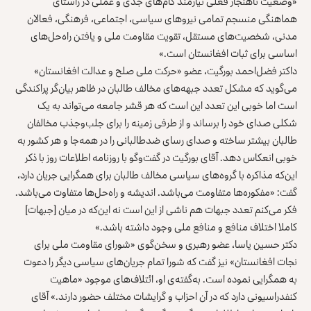
«وضعیت ناهنجار فعلی نیازمند گام‌های جدی و عملی در راستای
هماهنگی منسجم تمامی نیروهای سیاسی، اجتماعی، فرهنگی، فعالان
مدنی، شخصیت‌های مستقل، تقویت مقاومت ملی و یافتن راه‌حل‌های
اساسی برای ثبات افغانستان است.»
داکتر فضل‌احمد بورگیت، عضو «حرکت ملی صلح و عدالت افغانستان»
می‌گوید که مشکل تعدد جبهه‌های مخالف طالبان در ظاهر بیان‌گر پراکندگی
است اما خوبی این تعدد این است که هر قشر جامعه می‌تواند به یک
شکلی صدای خود را برساند و از طرفی زمینه را برای جلب‌وجذب مخالفان
طالبان بیشتر ساخته و صدای رسای ضدطالبانی را در همه‌جا و هر کشور به
خوبی انعکاس دهد. آقای بورگیت در گفت‌وگو با روزنامه اطلاعات روز با ذکر
این‌که مذاکره با گروه‌های سیاسی مخالف طالبان برای همگرایی جریان دارد،
گفت: «مفکوره‌ها متفاومت می‌باشد. اندیشه و راه‌حل‌ها متفاوت می‌باشد.
فکر می‌کنم تعدد جبهات هم ناشی از این است نه این‌که در میان [جبهات]
کاملا اختلاف منافع و منافع ملی وجود داشته باشد.»
دکتر حسین یاسا، عضو رهبری و سخن‌گوی «شورای مقاومت ملی برای
نجات افغانستان» نیز گفت که شورا تمام جریان‌های سیاسی دیگر را دعوت
به همگرایی نموده است. به‌گفته‌ی او، ائتلاف‌های موجود «ماهیت
کنفدراسیونی دارد که در آن احزاب و گرایشات مختلف حضور دارند.» آقای