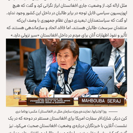
ملل ارائه کرد، از وضعیت جاری افغانستان ابراز نگرانی کرد و گفت که هیچ
اپوزیسیون سیاسی قابل توجه در برابر طالبان در داخل این کشور وجود ندارد.
او گفت که سیاستمداران تبعیدی دوران نظام جمهوری با وصف این‌که
منتقدان سرسخت طالبان هستند، اما فاقد اتحاد و سازماندهی هستند که
تأثیر و نفوذ اظهارات آنان برای مردم در داخل افغانستان «سیر نزولی دارد.»
روزا اوتنبایوا، نماینده‌ی ویژه سازمان ملل در افغانستان/ عکس: یوناما دری
کرن دیکر، شارژدافر سفارت امریکا برای افغانستان مستقر در دوحه که در یک
نشست آنلاین با خبرنگاران درباره‌ی وضعیت افغانستان صحبت می‌کرد، نیز
گفت که کشورش از مقاومت مسلحانه در برابر طالبان در افغانستان حمایت