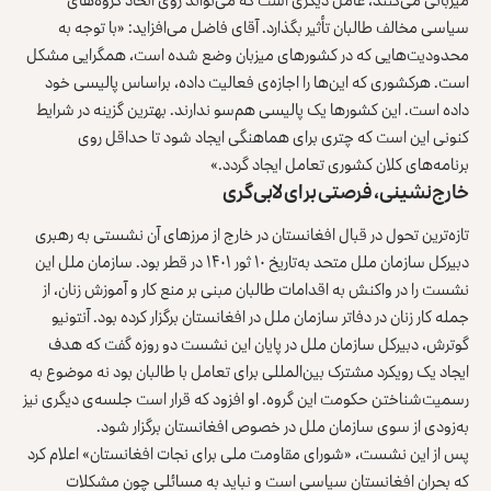
سیاسی مخالف طالبان تأثیر بگذارد. آقای فاضل می‌افزاید: «با توجه به
محدودیت‌هایی که در کشورهای میزبان وضع شده است، همگرایی مشکل
است. هرکشوری که این‌ها را اجازه‌ی فعالیت داده، براساس پالیسی خود
داده است. این کشورها یک پالیسی هم‌سو ندارند. بهترین گزینه در شرایط
کنونی این است که چتری برای هماهنگی ایجاد شود تا حداقل روی
برنامه‌های کلان کشوری تعامل ایجاد گردد.»
خارج‌نشینی، فرصتی برای لابی‌گری
تازه‌ترین تحول در قبال افغانستان در خارج از مرزهای آن نشستی به رهبری
دبیرکل سازمان ملل متحد به‌تاریخ ۱۰ ثور ۱۴۰۱ در قطر بود. سازمان ملل این
نشست را در واکنش به اقدامات طالبان مبنی بر منع کار و آموزش زنان، از
جمله کار زنان در دفاتر سازمان ملل در افغانستان برگزار کرده بود. آنتونیو
گوترش، دبیرکل سازمان ملل در پایان این نشست دو روزه گفت که هدف
ایجاد یک رویکرد مشترک بین‌المللی برای تعامل با طالبان بود نه موضوع به
رسمیت‌شناختن حکومت این گروه. او افزود که قرار است جلسه‌ی دیگری نیز
به‌زودی از سوی سازمان ملل در خصوص افغانستان برگزار شود.
پس از این نشست، «شورای مقاومت ملی برای نجات افغانستان» اعلام کرد
که بحران افغانستان سیاسی است و نباید به مسائلی چون مشکلات