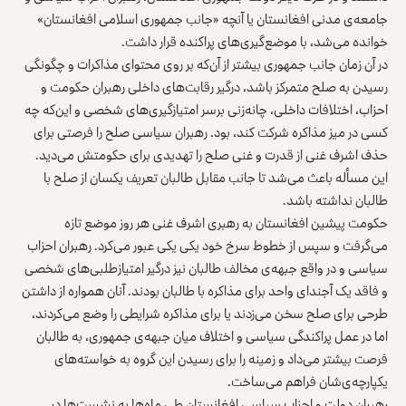
جامعه‌ی مدنی افغانستان یا آنچه «جانب جمهوری اسلامی افغانستان»
خوانده می‌شد، با موضع‌گیری‌های پراکنده قرار داشت.
در آن زمان جانب جمهوری بیشتر از آن‌که بر روی محتوای مذاکرات و چگونگی
رسیدن به صلح متمرکز باشد، درگیر رقابت‌های داخلی رهبران حکومت و
احزاب، اختلافات داخلی، چانه‌زنی برسر امتیازگیری‌های شخصی و این‌که چه
کسی در میز مذاکره شرکت کند، بود. رهبران سیاسی صلح را فرصتی برای
حذف اشرف غنی از قدرت و غنی صلح را تهدیدی برای حکومتش می‌دید.
این مسأله باعث می‌شد تا جانب مقابل طالبان تعریف یکسان از صلح با
طالبان نداشته باشد.
حکومت پیشین افغانستان به رهبری اشرف غنی هر روز موضع تازه
می‌گرفت و سپس از خطوط سرخ خود یکی یکی عبور می‌کرد. رهبران احزاب
سیاسی و در واقع جبهه‌ی مخالف طالبان نیز درگیر امتیازطلبی‌های شخصی
و فاقد یک آجندای واحد برای مذاکره با طالبان بودند. آنان همواره از داشتن
طرحی برای صلح سخن می‌زدند یا برای مذاکره شرایطی را وضع می‌کردند،
اما در عمل پراکندگی سیاسی و اختلاف میان جبهه‌ی جمهوری، به طالبان
فرصت بیشتر می‌داد و زمینه را برای رسیدن این گروه به خواسته‌های
یکپارچه‌ی‌شان فراهم می‌ساخت.
رهبران دولت و احزاب سیاسی افغانستان طی ماه‌ها به
نشست‌ها در