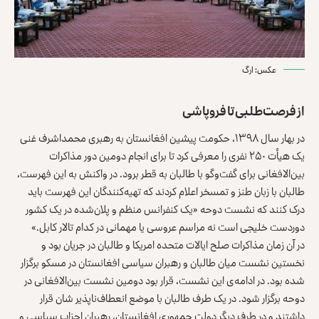
عکس: ارگ
از فرصت‌طلبی تا فروپاشی
در بهار سال ۱۳۹۸، حکومت پیشین افغانستان به رهبری محمداشرف غنی
یک هیأت ۲۵۰ نفری را معرفی کرد تا برای انجام دومین دور مذاکرات
بین‌الافغانی برای گفت‌وگو با طالبان به قطر برود. در واکنش به این فهرست،
طالبان با زبان طنز و تمسخر اعلام کردند که تهیه‌کنندگان این فهرست باید
درک کنند که نشست دوحه «یک کنفرانس منظم و پلان‌شده در یک کشور
دوردست خلیجی است نه مراسم عروسی یا مهمانی در کدام تالار کابل.»
در آن زمان مذاکرات صلح ایالات متحده امریکا و طالبان در جریان بود و
نخستین نشست میان طالبان و رهبران سیاسی افغانستان در مسکو برگزار
شده بود. در ادامه‌ی این نشست، قرار بود دومین نشست بین‌الافغانی در
دوحه برگزار شود. در یک طرف طالبان با موضع انعطاف‌ناپذیر شان قرار
داشتند و در طرف دیگر دولت جمهوری افغانستان، رهبران احزاب سیاسی و