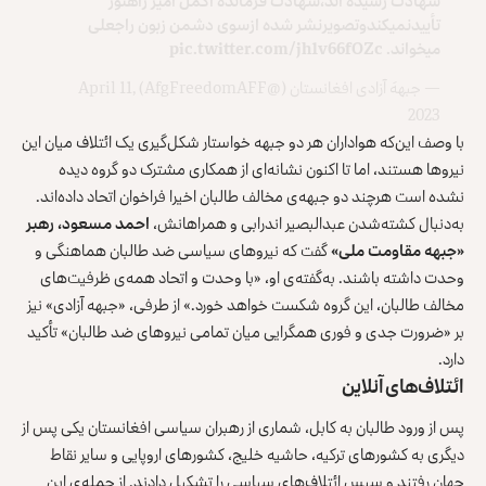
شهادت رسیده اند،شهادت فرمانده اکمل امیر راهنوز
تأییدنمیکندوتصویرنشر شده ازسوی دشمن زبون راجعلی
میخواند.
pic.twitter.com/jh1v66fOZc
— جبههَ آزادی افغانستان (@AfgFreedomAFF)
April 11,
2023
با وصف این‌که هواداران هر دو جبهه خواستار شکل‌گیری یک ائتلاف میان این
نیروها هستند، اما تا اکنون نشانه‌ای از همکاری مشترک دو گروه دیده
نشده است هرچند دو جبهه‌ی مخالف طالبان اخیرا فراخوان اتحاد داده‌اند.
به‌دنبال کشته‌شدن عبدالبصیر اندرابی و همراهانش،
احمد مسعود، رهبر
«جبهه مقاومت
ملی»
گفت که نیروهای سیاسی ضد طالبان هماهنگی و
وحدت داشته باشند
. به‌گفته‌ی او، «با وحدت و اتحاد همه‌ی ظرفیت‌های
مخالف طالبان، این گروه شکست خواهد خورد.» از طرفی، «جبهه‌ آزادی» نیز
بر «ضرورت جدی و فوری همگرایی میان تمامی نیروهای ضد طالبان» تأکید
دارد.
ائتلاف‌های آنلاین
پس از ورود طالبان به کابل، شماری از رهبران سیاسی افغانستان یکی پس از
دیگری به کشورهای ترکیه، حاشیه خلیج، کشورهای اروپایی و سایر نقاط
جهان رفتند و سپس ائتلاف‌های سیاسی را تشکیل دادند. از جمله‌ی این