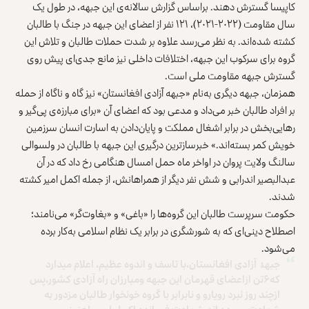
کاپیسا گسترش دهند. براساس
گزارش سالانه‌ی
این جبهه، در طول یک
سال مقاومت (۲۰۲۲-۲۰۲۱)، ۱۲۱ نفر از اعضای این جبهه در جنگ با طالبان
کشته شده‌اند. به نظر می‌رسد علاوه بر شدت حملات طالبان و تلاش این
گروه برای سرکوب این جبهه،
اختلافات داخلی
نیز مانع جدی‌ای پیش روی
گسترش جبهه مقاومت ملی است.
همزمان، جبهه‌ دیگری به‌نام «
جبهه آزادی افغانستان
» نیز گاه و ناگاه از حمله
بر افراد طالبان خبر می‌داد و مدعی بود که اعضای آن «برای مبارزه‌ی پی‌گیر و
رهایی‌بخش در برابر اشغال مملکت و پایان‌دادن به اسارت انسان سرزمین
خویش کمر بسته‌اند.» خبرسازترین درگیری این جبهه با طالبان در ولسوالی
سالنگ ولایت پروان در اواخر ماه حمل امسال هنگامی رخ داد که در آن
عبدالبصیر اندرابی و شش نفر دیگر از همراهانش، از جمله اکمل امیر کشته
شدند.
حکومت سرپرست طالبان این گروه‌ها را «باغی» و «بغاوت‌گر» می‌نامند؛
اصطلاح دینی‌ای که به شورشگری در برابر یک نظام اسلامی به‌کار برده
می‌شود.
جبهۀ آزادی افغانستان،با تاسف و اندوه عظیم، اعلام میدارد
که۶تن ازاعضای قهرمان این جبهه ومبارزان راه آزادی کشور،پس
ازچند روز نبرد رویارو و نابرابر با گروه خونخوار طالبان مزدور به