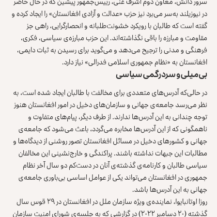
سرور دانش، معاون دوم اشرف غنی، رییس‌جمهور پیشین که در حال حاضر
در نیوزیلند به‌سر می‌برد نیز حزب
«عدالت و آزادی افغانستان»
را ایجاد کرده و
گفته است که طالبان با رویکرد خشونت‌طلبانه و انحصارگرایی، راهی جز
مقاومت و مبارزه را باقی نگذاشته‌اند. این حزب مبارزه‌ی سیاسی، فکری،
فرهنگی و مدنی را ترجیح می‌دهد و می‌گوید برای رسیدن به ثبات دایمی،
افغانستان به «نظام جمهوری اسلامی فدرالی» نیاز دارد.
بی‌میلی و سردرگمی سیاس
ی
در حالی‌که آدرس‌های متعددی برای مخالفت با طالبان ایجاد شده است، به
نظر می‌رسد جامعه‌ی جهانی و سازمان‌های دخیل در امور افغانستان هنوز
توجه چندانی به این آدرس‌ها ندارند. از طرف دیگر، پیام‌های متفاوت و
ناهمگونی که از این آدرس‌ها مخابره می‌گردد، باعث می‌شود که جامعه‌ی
جهانی و کشورهای دخیل در مسائل افغانستان تصور روشنی از دیدگاه‌ها و
مطالبات این جبهات نداشته باشند. پراکندگی و خارج‌نشینی این مخالفان
سیاسی طالبان و کارنامه‌ی گذشته‌ی آنان در دست‌کم دو سال آخر نظام
جمهوری در افغانستان می‌تواند یکی از عوامل اساسی بی‌باوری جامعه‌ی
جهانی به این آدرس‌ها باشد.
روزا اوتانبایوا، نماینده‌ی ویژه سازمان ملل در افغانستان در ۲۹ قوس سال
گذشته (۲۰ دسامبر ۲۰۲۲) در گزارشی که به جلسه‌ی شورای امنیت سازمان