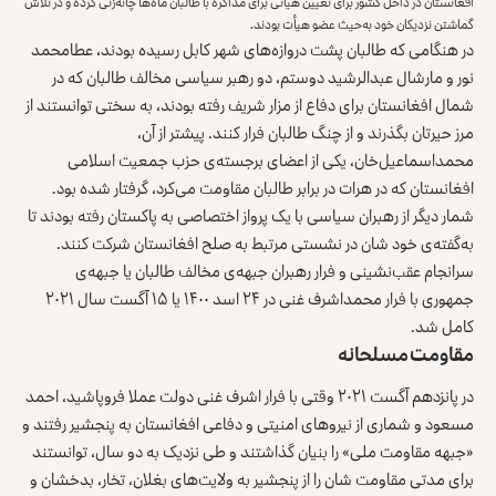
افغانستان در داخل کشور برای تعیین هیأتی برای مذاکره با طالبان ماه‌ها چانه‌زنی کرده و در تلاش
گماشتن نزدیکان خود به‌حیث عضو هیأت بودند.
در هنگامی که طالبان پشت دروازه‌های شهر کابل رسیده بودند، عطامحمد
نور و مارشال عبدالرشید دوستم، دو رهبر سیاسی مخالف طالبان که در
شمال افغانستان برای دفاع از مزار شریف رفته بودند، به سختی توانستند از
مرز حیرتان بگذرند و از چنگ طالبان فرار کنند. پیشتر از آن،
محمداسماعیل‌خان، یکی از اعضای برجسته‌ی حزب جمعیت اسلامی
افغانستان که در هرات در برابر طالبان مقاومت می‌کرد، گرفتار شده بود.
شمار دیگر از رهبران سیاسی با یک پرواز اختصاصی به پاکستان رفته بودند تا
به‌گفته‌ی خود شان در نشستی مرتبط به صلح افغانستان شرکت کنند.
سرانجام عقب‌نشینی و فرار رهبران جبهه‌ی مخالف طالبان یا جبهه‌ی
جمهوری با فرار محمداشرف غنی در ۲۴ اسد ۱۴۰۰ یا ۱۵ آگست سال ۲۰۲۱
کامل شد.
مقاومت مسلحانه
در پانزدهم آگست ۲۰۲۱ وقتی با فرار اشرف غنی دولت عملا فروپاشید، احمد
مسعود و شماری از نیروهای امنیتی و دفاعی افغانستان به پنجشیر رفتند و
«
جبهه مقاومت ملی
» را بنیان گذاشتند و طی نزدیک به دو سال، توانستند
برای مدتی مقاومت شان را از پنجشیر به ولایت‌های بغلان، تخار، بدخشان و