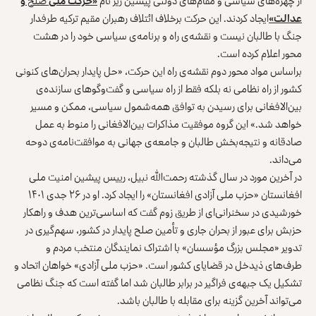
از چهره‌های سیاسی و مقام‌های دولتی پیشین زیر نام
«حرکت ملی
صلح
و
عدالت»
ایجاد کردند. این حرکت برخلاف ائتلاف رهبران مقیم ترکیه طرفدار
جنگ با طالبان نیست و نقشه‌ی راه و برنامه‌ی سیاسی خود را در هشت
محور اعلام کرده است.
براساس مواد محور دوم نقشه‌ی راه این حرکت، «حل پایدار بحران‌های کنونی
کشور از راه نظامی نه بلکه فقط از راه سیاسی و گفت‌وگوهای سازنده‌ی
بین‌الافغانی برای رسیدن به توافق همه‌شمول سیاسی، ممکن و مسیر
خواهد شد.» این گروه موفقیت مذاکرات بین‌الافغانی را منوط به عمل
صادقانه و نتیجه‌بخش طالبان و جامعه‌ی جهانی به موافقت‌نامه‌ی دوحه
می‌داند.
در آخرین مورد در سال گذشته رحمت‌الله نبیل، رییس پیشین امنیت ملی
افغانستان
«حزب ملی آزادی افغانستان»
را ایجاد کرد. او در ۲۶ جدی ۱۴۰۱
خورشیدی در سخنرانی‌ای از طریق زوم گفت که اساسی‌ترین هدف و راهکار
حزبش برای عبور از بحران جاری و تأمین صلح پایدار در کشور، سهم‌گیری در
تدویر «مجلس بزرگ مؤسسان» با اشتراک نمایندگان منتخب مردم و
طرف‌های ذیدخل در قضایای کشور است. «حزب ملی آزادی» خواهان اتحاد و
تشکیل یک جبهه‌ی فراگیر در برابر طالبان شد اما گفته است که جنگ نظامی
می‌تواند آخرین گزینه برای مقابله با طالبان باشد.