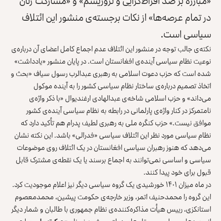
«مبارزه بر ضد افراط‌گرایی و تروریسم» و «مشارکت زنان
در تمام عرصه‌ها» از نکات برجسته‌ی منشور این ائتلاف
سیاسی است.
نکته‌ی جالب توجه در منشور این ائتلاف عدم اجماع کامل اعضای آن درباره‌ی
نوعیت نظام سیاسی آینده‌ی افغانستان است. در پایان منشور «یادداشت»
شده است که حزب دعوت اسلامی به رهبری عبدالرب رسول سیاف «بحث و
اتخاذ تصمیم درباره‌ی ساختار نظام سیاسی کشور را به آینده موکول
می‌داند» و حزب اسلامی شاخه‌ی عبدالهادی ارغندیوال «با ذکر واژه‌ی
نامتمرکز در کنار واژه‌ی پارلمانی در رابطه به نظام سیاسی آینده‌ی کشور
موافق نیست.» حزب کنگره ملی به رهبری لطیف پدرام هم تأکید دارد که
نظام سیاسی مورد نظر این ائتلاف سیاسی «فدرالی» باشد. این نکته نشان
می‌دهد که هنوز رهبران سیاسی افغانستان در یک ائتلاف روی موضوعات
سیاسی و اساسی نمی‌توانند به اجماع برسند یا یک نقطه‌ی مشترک قابل
قبول برای خود پیدا کنند.
در ماه میزان ۱۴۰۱ خورشیدی یک گروه سیاسی دیگر نیز اعلام موجودیت کرد.
این گروه را محمدحنیف اتمر، وزیر خارجه‌ی حکومت پیشین، محمدمعصوم
استانکزی، رییس هیأت مذاکره‌کننده‌ی نظام جمهوری با طالبان و شمار دیگر