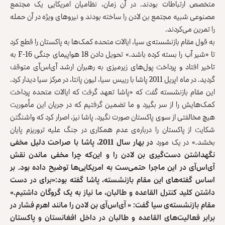
متخصص ارتباطات بودند. در آن زمان، نظامیان امریکایی یک مجتمع
مصنوعی شبیه مجتمع بن لادن را ساخته بودند و نیروهای ویژه در آن حمله
را تمرین می‌کردند.
به قول مقام بازنشسته‌ی سیا، ایالات متحده کمک‌ها به پاکستان را قطع کرد
تا «شیر آب را بسته کرده باشد.» تحویل دادن 18 هواپیمای جنگی F-16 به
تاخیر افتاد و پرداخت پول‌های زیرمیزی به رهبران ارشد آی‌اس‌آی متوقف
گردید. در ماه اپریل 2011 پاشا با رییس سیا، لیون پانتا، در مرکز سیا دیدار کرد.
این مقام بازنشسته گفت که «پاشا تعهد گرفت که ایالات متحده پرداخت
کمک‌هایش را از سر بگیرد و ما تضمین گرفتیم که در جریان این مأموریت
هیچ مخالفتی از سوی پاکستان صورت نگیرد. پاشا نیز، اصرار کرد که واشنگتن
شکایت از پاکستان را درباره‌ی عدم همکاری در جنگ علیه تروریزم پایان
بخشد.» در یک مورد
در بهار سال 2011، پاشا با صراحت دلیل مخفی
نگهداشتن دست‌گیری بن لادن را و این‌که چرا مخفی ماندن نقش
آی‌اس‌آی در این ماجرا حتمی‌ست به امریکایی‌ها توضیح داده بود. بر
اساس گفته‌های این مقام بازنشسته، پاشا گفته بود:«برای در دست
داشتن کلید کنترل القاعده و طالبان، ما نیاز به یک گروگان داشتیم.»
مقام بازنشسته‌ی سیا گفت: « آی‌اس‌آی بن لادن را مانند اهرم فشار در
برابر فعالیت‌های القاعده و طالبان در داخل افغانستان و پاکستان