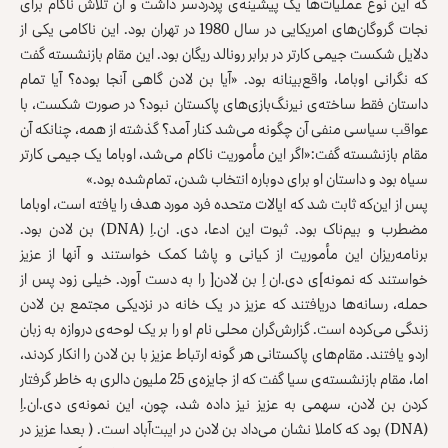
که این نوع عملیات‌ها یک پیشینه‌ی پردردسر داشت و آن تلاش ناکام برای
نجات گروگان‌های امریکایی در سال 1980 در تهران بود. این ناکامی یکی از
دلایل شکست جیمی کارتر در برابر رونالد ریگان بود. این مقام بازنشسته گفت
که نگرانی اوباما، واقع‌بینانه بود. «آیا بن لادن گاهی آنجا بوده؟ آیا تمام
داستان فقط ساخته‌ی نیرنگ‌بازی‌های پاکستان نبود؟ در صورت شکست،‌ با
عواقب سیاسی منفی آن چگونه می‌شد کنار آمد؟ گذشته از همه، چنانکه آن
مقام بازنشسته گفت:«اگر این مأموریت ناکام می‌شد، اوباما یک جیمی کارتر
سیاه بود و داستان او برای دوباره انتخاب شدن، تمام‌شده بود.»
پس از این‌که ثابت شد که ایالات متحده فرد مورد هدف را یافته است، اوباما
مضطرب و بیم‌ناک بود. ثبوت این ادعا، دی. ان.اِ (DNA) بن لادن بود.
برنامه‌ریزان این مأموریت از کیانی و پاشا کمک خواستند و آنها از عزیز
خواستند که نمونه‌]ی دی.ان اِ بن لادن[ را به دست آورد. خیلی زود پس از
حمله، رسانه‌ها دریافتند که عزیز در یک خانه در نزدیکی مجتمع بن لادن
زندگی می‌کرده است. گزارش‌گران محلی نام او را بر یک لوحه‌ی دروازه به زبان
اردو یافتند. مقام‌های پاکستانی هر گونه ارتباط عزیز با بن لادن را انکار کردند،
اما، مقام بازنشسته‌ی سیا گفت که از جایزه‌ی 25 ملیون دالری به خاطر گرفتار
کردن بن لادن، سهمی به عزیز نیز داده شد، چون، این نمونه‌ی دی.ان.اِ
(DNA) بود که کاملا نشان می‌داد بن لادن در ایبت‌آباد است. ( بعدا عزیز در