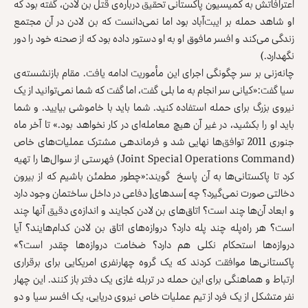
اعترافاتش به کمیسیون پاکستانی تحقیق درباره‌ی قتل بن لادن، گفته بود که
او شاهد حمله بر ایبت‌آباد بود اما نمی‌دانست که بن لادن در آن مجتمع
زندگی می‌کند و افسر مافوق او به او دستور داده بود که از صحنه خود را دور
نگهدارد.)
چانه‌زنی بر سر چگونگی اجرای این مأموریت ادامه یافت. مقام بازنشسته‌ی
سیا گفت:«کیانی سر انجام به ما بلی گفت، اما گفت که شما نمی‌توانید از یک
نیروی بزرگ برای حمله استفاده کنید. شما باید با خاموشی بیایید. و شما
باید او را بکشید، در غیر آن هیچ معامله‌ای در کار نخواهد بود.» تا آخر ماه
جنوری 2011 توافق‌ها نهایی شد و فرماندهی مشترک عملیات‌های خاص
(Joint Special Operations Command) فهرستی از سوال‌ها را تهیه
کرد تا پاکستانی‌ها به آن پاسخ گویند:«چطور مطمئن باشیم که از بیرون
دخالتی صورت نمی‌گیرد؟ چه ]سدهای[ دفاعی در داخل ساختمان وجود دارد
و ابعاد آن‌ها چند است؟ اتاق‌های بن لادن کجایند و اندازه‌ی دقیق آنها چند
است؟ هر راه‌پله چند پله دارد؟ دروازه‌های اتاق بن لادن کدام‌هایند؟ آیا
دروازه‌ها استحکام نکلی هم دارد؟ ضخامت دروازه‌ها چقدر است؟»
پاکستانی‌ها موافقت کردند که یک گروه چهارنفری امریکایی برای برقراری
ارتباط و هماهنگی برای این حمله در تربله غازی یک دفتر باز کنند. این چهار
نفر متشکل از یک فرد از تیم عملیات خاص نیروی دریایی، یک افسر سیا و دو